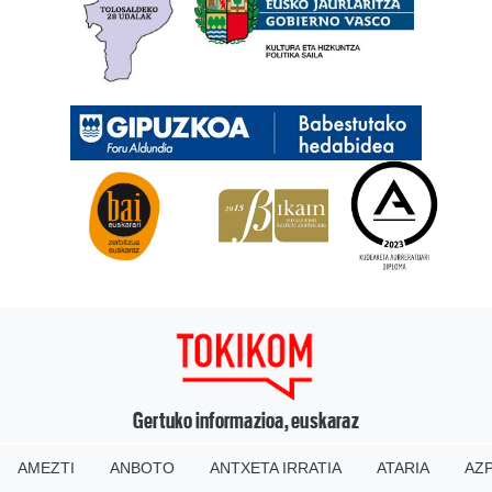
Gertuko informazioa, euskaraz
AMEZTI
ANBOTO
ANTXETA IRRATIA
ATARIA
AZP