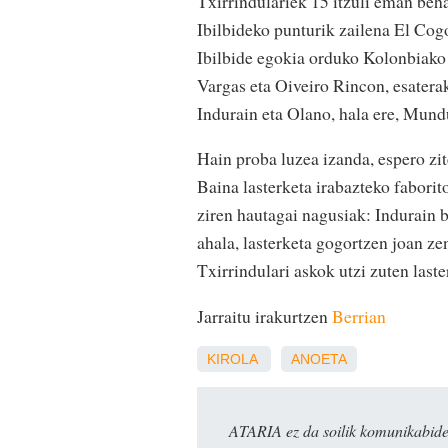
Txirrindulariek 15 itzuli eman beha
Ibilbideko punturik zailena El Co
Ibilbide egokia orduko Kolonbiako 
Vargas eta Oiveiro Rincon, esaterak
Indurain eta Olano, hala ere, Mund
Hain proba luzea izanda, espero zit
Baina lasterketa irabazteko faborit
ziren hautagai nagusiak: Indurain b
ahala, lasterketa gogortzen joan zen
Txirrindulari askok utzi zuten laste
Jarraitu irakurtzen
Berrian
KIROLA
ANOETA
ATARIA ez da soilik komunikabide 