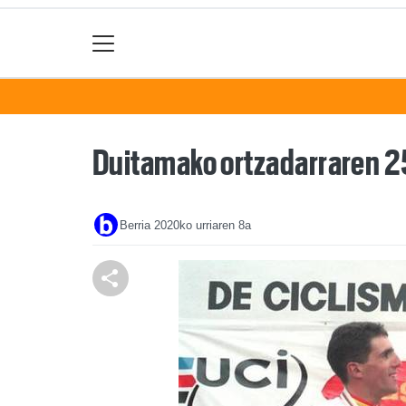
Duitamako ortzadarraren 2
Berria
2020ko urriaren 8a