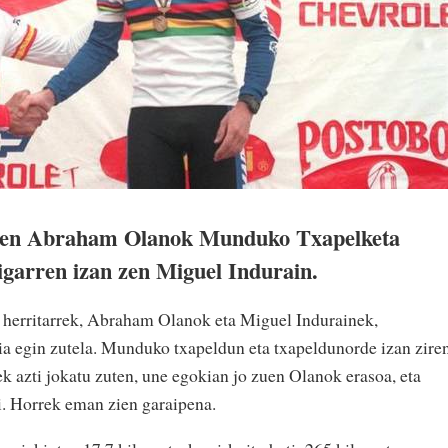
den Abraham Olanok Munduko Txapelketa
igarren izan zen Miguel Indurain.
al herritarrek, Abraham Olanok eta Miguel Indurainek,
ia egin zutela. Munduko txapeldun eta txapeldunorde izan zire
ek azti jokatu zuten, une egokian jo zuen Olanok erasoa, eta
i. Horrek eman zien garaipena.