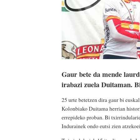
Gaur bete da mende laur
irabazi zuela Duitaman. B
25 urte betetzen dira gaur bi eusk
Kolonbiako Duitama herrian histor
errepideko proban. Bi txirrindulari
Indurainek ondo eutsi zien atzekoe