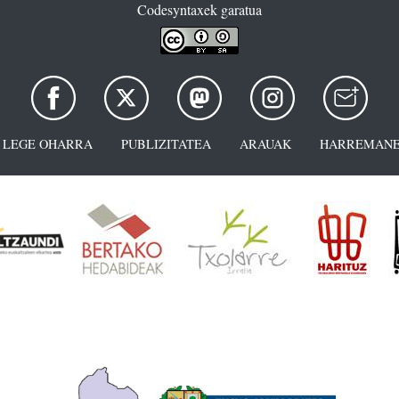
Codesyntaxek garatua
LEGE OHARRA
PUBLIZITATEA
ARAUAK
HARREMANE