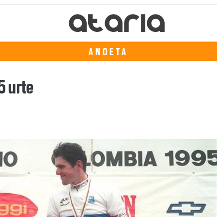
ANOETA
5 urte