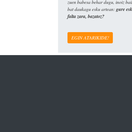
zuen babesa behar dugu, inoiz ba
bat daukagu esku artean:
gure es
falta zara, bazatoz?
EGIN ATARIKIDE!