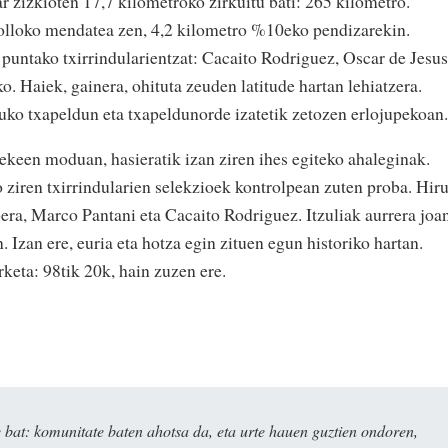
r zizkioten 17,7 kilometroko zirkuitu bati: 265 kilometro.
golloko mendatea zen, 4,2 kilometro %10eko pendizarekin.
puntako txirrindularientzat: Cacaito Rodriguez, Oscar de Jesus
o. Haiek, gainera, ohituta zeuden latitude hartan lehiatzera.
uko txapeldun eta txapeldunorde izatetik zetozen erlojupekoan.
ekeen moduan, hasieratik izan ziren ihes egiteko ahaleginak.
o ziren txirrindularien selekzioek kontrolpean zuten proba. Hir
era, Marco Pantani eta Cacaito Rodriguez. Itzuliak aurrera joa
. Izan ere, euria eta hotza egin zituen egun historiko hartan.
rketa: 98tik 20k, hain zuzen ere.
bat: komunitate baten ahotsa da, eta urte hauen guztien ondoren,