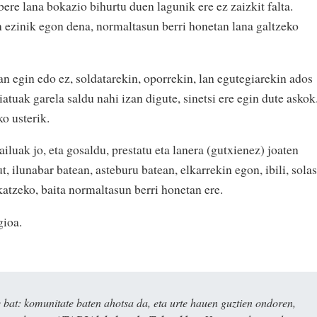
ere lana bokazio bihurtu duen lagunik ere ez zaizkit falta.
ezinik egon dena, normaltasun berri honetan lana galtzeko
an egin edo ez, soldatarekin, oporrekin, lan egutegiarekin ados
atuak garela saldu nahi izan digute, sinetsi ere egin dute askok
o usterik.
ailuak jo, eta gosaldu, prestatu eta lanera (gutxienez) joaten
t, ilunabar batean, asteburu batean, elkarrekin egon, ibili, solas
katzeko, baita normaltasun berri honetan ere.
gioa.
bat: komunitate baten ahotsa da, eta urte hauen guztien ondoren,