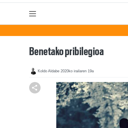
Benetako pribilegioa
Koldo Aldabe
2020ko irailaren 19a