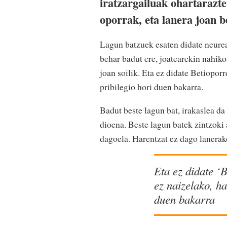
iratzargailuak ohartarazte
oporrak, eta lanera joan 
Lagun batzuek esaten didate neureak
behar badut ere, joatearekin nahikoa
joan soilik. Eta ez didate Betioporr
pribilegio hori duen bakarra.
Badut beste lagun bat, irakaslea da
dioena. Beste lagun batek zintzoki a
dagoela. Harentzat ez dago lanerak
Eta ez didate ‘B
ez naizelako, ha
duen bakarra