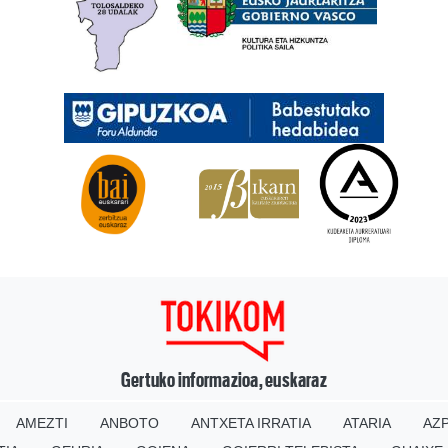
Gertuko informazioa, euskaraz
AMEZTI
ANBOTO
ANTXETA IRRATIA
ATARIA
AZP