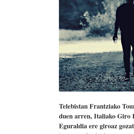
Telebistan Frantziako Tour
duen arren, Italiako Giro R
Eguraldia ere giroaz gozat