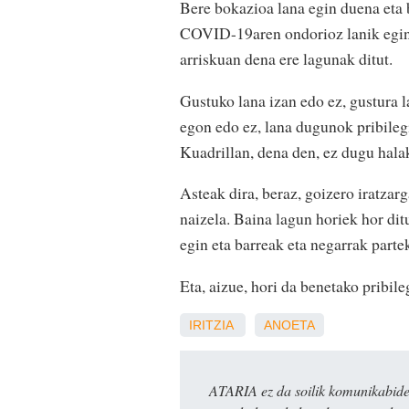
Bere bokazioa lana egin duena eta b
COVID-19aren ondorioz lanik egin 
arriskuan dena ere lagunak ditut.
Gustuko lana izan edo ez, gustura l
egon edo ez, lana dugunok pribilegi
Kuadrillan, dena den, ez dugu halak
Asteak dira, beraz, goizero iratzarg
naizela. Baina lagun horiek hor ditu
egin eta barreak eta negarrak parte
Eta, aizue, hori da benetako pribile
IRITZIA
ANOETA
ATARIA ez da soilik komunikabide 