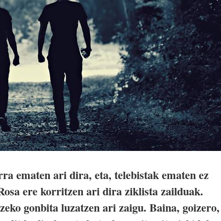
ra ematen ari dira, eta, telebistak ematen ez
osa ere korritzen ari dira ziklista zailduak.
zeko gonbita luzatzen ari zaigu. Baina, goizero,