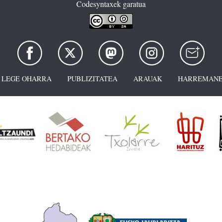
Codesyntaxek garatua
LEGE OHARRA
PUBLIZITATEA
ARAUAK
HARREMANE