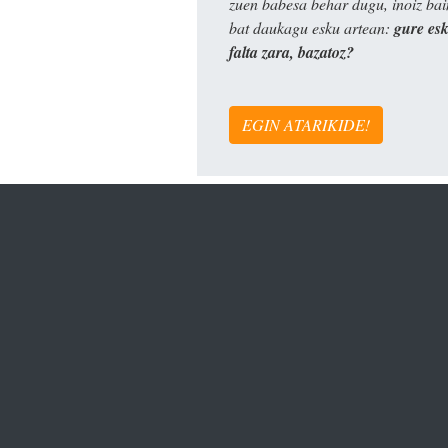
zuen babesa behar dugu, inoiz ba
bat daukagu esku artean:
gure es
falta zara, bazatoz?
EGIN ATARIKIDE!