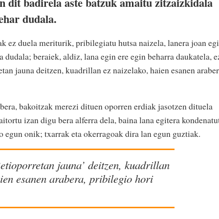
n dit badirela aste batzuk amaitu zitzaizkidala
behar dudala.
 ez duela meriturik, pribilegiatu hutsa naizela, lanera joan eg
 dudala; beraiek, aldiz, lana egin ere egin beharra daukatela, e
etan jauna deitzen, kuadrillan ez naizelako, haien esanen araber
 bera, bakoitzak merezi dituen oporren erdiak jasotzen dituela
itortu izan digu bera alferra dela, baina lana egitera kondenatu
o egun onik; txarrak eta okerragoak dira lan egun guztiak.
etioporretan jauna’ deitzen, kuadrillan
ien esanen arabera, pribilegio hori