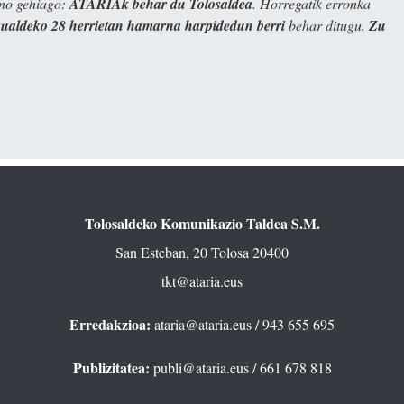
ino gehiago:
ATARIAk behar du Tolosaldea
. Horregatik erronka
kualdeko 28 herrietan hamarna harpidedun berri
behar ditugu.
Zu
Tolosaldeko Komunikazio Taldea S.M.
San Esteban, 20 Tolosa 20400
tkt@ataria.eus
Erredakzioa:
ataria@ataria.eus
/ 943 655 695
Publizitatea:
publi@ataria.eus
/ 661 678 818