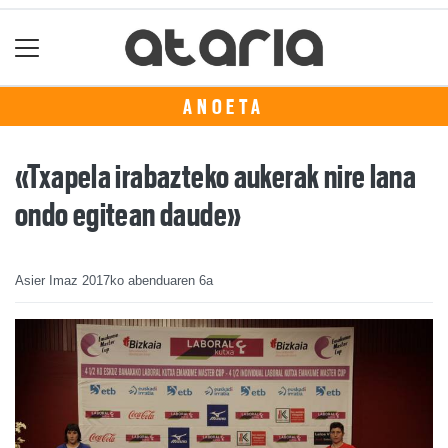
ANOETA
«Txapela irabazteko aukerak nire lana
ondo egitean daude»
Asier Imaz
2017ko abenduaren 6a