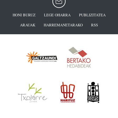
HONI BURUZ
LEGE OHARRA
PUBLIZITATEA
ARAUAK
HARREMANETARAKO
RSS