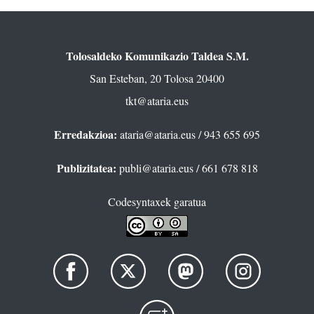
Tolosaldeko Komunikazio Taldea S.M.
San Esteban, 20 Tolosa 20400
tkt@ataria.eus
Erredakzioa:
ataria@ataria.eus
/ 943 655 695
Publizitatea:
publi@ataria.eus
/ 661 678 818
Codesyntaxek garatua