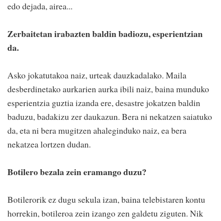
edo dejada, airea...
Zerbaitetan irabazten baldin badiozu, esperientzian
da.
Asko jokatutakoa naiz, urteak dauzkadalako. Maila
desberdinetako aurkarien aurka ibili naiz, baina munduko
esperientzia guztia izanda ere, desastre jokatzen baldin
baduzu, badakizu zer daukazun. Bera ni nekatzen saiatuko
da, eta ni bera mugitzen ahaleginduko naiz, ea bera
nekatzea lortzen dudan.
Botilero bezala zein eramango duzu?
Botilerorik ez dugu sekula izan, baina telebistaren kontu
horrekin, botileroa zein izango zen galdetu ziguten. Nik