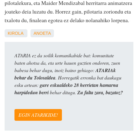
pilotalekura, eta Maider Mendizabal herritarra animatzera
joateko deia luzatu du. Horrez gain, pilotaria zoriondu eta
txalotu du, finalean egotea ez delako nolanahiko lorpena.
KIROLA
ANOETA
ATARIA ez da soilik komunikabide bat: komunitate
baten ahotsa da, eta urte hauen guztien ondoren, zuen
babesa behar dugu, inoiz baino gehiago:
ATARIAk
behar du Tolosaldea
. Horregatik erronka bat daukagu
esku artean:
gure eskualdeko 28 herrietan hamarna
harpidedun berri
behar ditugu.
Zu falta zara, bazatoz?
EGIN ATARIKIDE!