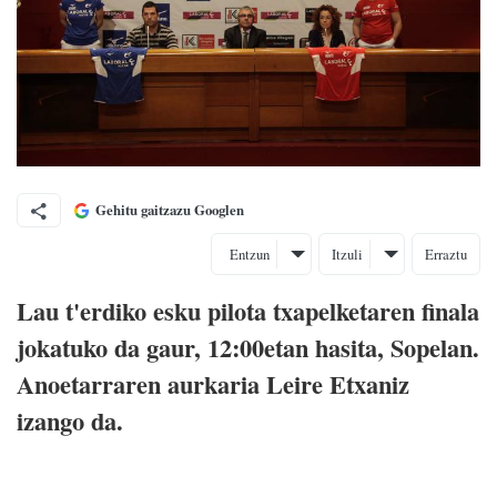
Gehitu gaitzazu Googlen
Entzun
Itzuli
Erraztu
Lau t'erdiko esku pilota txapelketaren finala
jokatuko da gaur, 12:00etan hasita, Sopelan.
Anoetarraren aurkaria Leire Etxaniz
izango da.