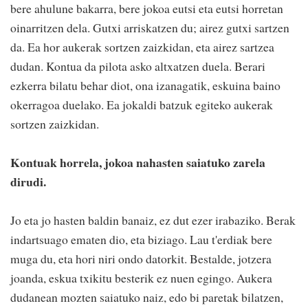
bere ahulune bakarra, bere jokoa eutsi eta eutsi horretan
oinarritzen dela. Gutxi arriskatzen du; airez gutxi sartzen
da. Ea hor aukerak sortzen zaizkidan, eta airez sartzea
dudan. Kontua da pilota asko altxatzen duela. Berari
ezkerra bilatu behar diot, ona izanagatik, eskuina baino
okerragoa duelako. Ea jokaldi batzuk egiteko aukerak
sortzen zaizkidan.
Kontuak horrela, jokoa nahasten saiatuko zarela
dirudi.
Jo eta jo hasten baldin banaiz, ez dut ezer irabaziko. Berak
indartsuago ematen dio, eta biziago. Lau t'erdiak bere
muga du, eta hori niri ondo datorkit. Bestalde, jotzera
joanda, eskua txikitu besterik ez nuen egingo. Aukera
dudanean mozten saiatuko naiz, edo bi paretak bilatzen,