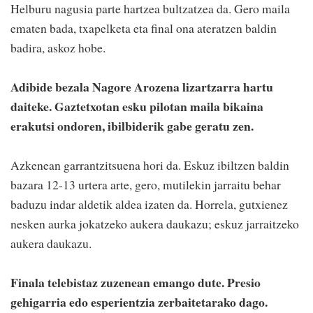
Helburu nagusia parte hartzea bultzatzea da. Gero maila
ematen bada, txapelketa eta final ona ateratzen baldin
badira, askoz hobe.
Adibide bezala Nagore Arozena lizartzarra hartu
daiteke. Gaztetxotan esku pilotan maila bikaina
erakutsi ondoren, ibilbiderik gabe geratu zen.
Azkenean garrantzitsuena hori da. Eskuz ibiltzen baldin
bazara 12-13 urtera arte, gero, mutilekin jarraitu behar
baduzu indar aldetik aldea izaten da. Horrela, gutxienez
nesken aurka jokatzeko aukera daukazu; eskuz jarraitzeko
aukera daukazu.
Finala telebistaz zuzenean emango dute. Presio
gehigarria edo esperientzia zerbaitetarako dago.