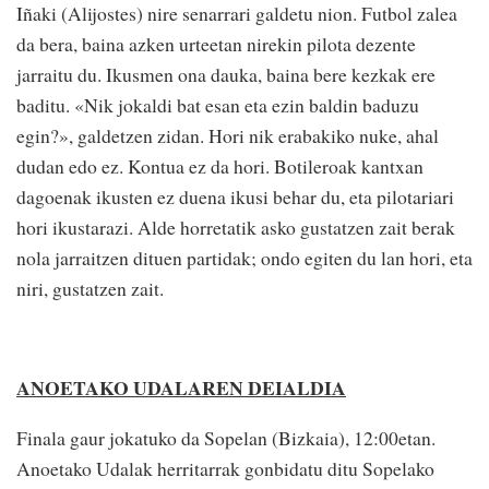
Iñaki (Alijostes) nire senarrari galdetu nion. Futbol zalea
da bera, baina azken urteetan nirekin pilota dezente
jarraitu du. Ikusmen ona dauka, baina bere kezkak ere
baditu. «Nik jokaldi bat esan eta ezin baldin baduzu
egin?», galdetzen zidan. Hori nik erabakiko nuke, ahal
dudan edo ez. Kontua ez da hori. Botileroak kantxan
dagoenak ikusten ez duena ikusi behar du, eta pilotariari
hori ikustarazi. Alde horretatik asko gustatzen zait berak
nola jarraitzen dituen partidak; ondo egiten du lan hori, eta
niri, gustatzen zait.
ANOETAKO UDALAREN DEIALDIA
Finala gaur jokatuko da Sopelan (Bizkaia), 12:00etan.
Anoetako Udalak herritarrak gonbidatu ditu Sopelako