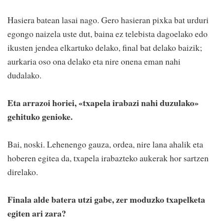
Hasiera batean lasai nago. Gero hasieran pixka bat urduri
egongo naizela uste dut, baina ez telebista dagoelako edo
ikusten jendea elkartuko delako, final bat delako baizik;
aurkaria oso ona delako eta nire onena eman nahi
dudalako.
Eta arrazoi horiei, «txapela irabazi nahi duzulako»
gehituko genioke.
Bai, noski. Lehenengo gauza, ordea, nire lana ahalik eta
hoberen egitea da, txapela irabazteko aukerak hor sartzen
direlako.
Finala alde batera utzi gabe, zer moduzko txapelketa
egiten ari zara?