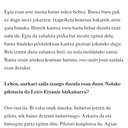
Egia esan uste nuena baino askoz hobea. Buruz buru guk
ez dugu inoiz jokatzen; txapelketa honetan bakarrik aritu
gara banaka. Horrek kantxa osoa hartu behar duzula esan
nahi du. Egia da zabalera pixka bat moztu egiten dela,
baina finaleko pilotalekuan kantxa guztian jokatuko dugu.
Beti izaten duzu zalantza hori: ea nola moldatuko zaren.
Baina orain artekoa kontuan hartuta, oso ondo joan zaidala
esan dezaket.
Lehen, aurkari zaila izango duzula esan duzu. Nolako
pilotaria da Leire Etxaniz bizkaitarra?
Oso ona da. Bi esku onak dauzka. Indartsu jotzen du
pilota, nik baino dezente indartsuago. Azkarra da eta
hutsegite gutxi egiten ditu. Pilotari konpletoa da. Agian