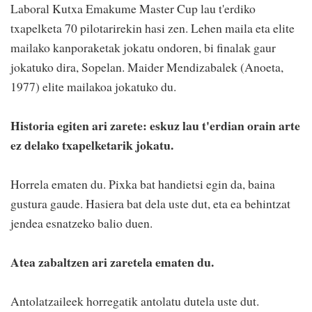
Laboral Kutxa Emakume Master Cup lau t'erdiko
txapelketa 70 pilotarirekin hasi zen. Lehen maila eta elite
mailako kanporaketak jokatu ondoren, bi finalak gaur
jokatuko dira, Sopelan. Maider Mendizabalek (Anoeta,
1977) elite mailakoa jokatuko du.
Historia egiten ari zarete: eskuz lau t'erdian orain arte
ez delako txapelketarik jokatu.
Horrela ematen du. Pixka bat handietsi egin da, baina
gustura gaude. Hasiera bat dela uste dut, eta ea behintzat
jendea esnatzeko balio duen.
Atea zabaltzen ari zaretela ematen du.
Antolatzaileek horregatik antolatu dutela uste dut.