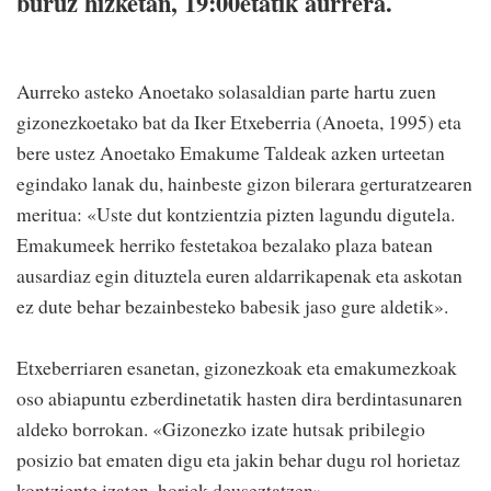
buruz hizketan, 19:00etatik aurrera.
Aurreko asteko Anoetako solasaldian parte hartu zuen
gizonezkoetako bat da Iker Etxeberria (Anoeta, 1995) eta
bere ustez Anoetako Emakume Taldeak azken urteetan
egindako lanak du, hainbeste gizon bilerara gerturatzearen
meritua: «Uste dut kontzientzia pizten lagundu digutela.
Emakumeek herriko festetakoa bezalako plaza batean
ausardiaz egin dituztela euren aldarrikapenak eta askotan
ez dute behar bezainbesteko babesik jaso gure aldetik».
Etxeberriaren esanetan, gizonezkoak eta emakumezkoak
oso abiapuntu ezberdinetatik hasten dira berdintasunaren
aldeko borrokan. «Gizonezko izate hutsak pribilegio
posizio bat ematen digu eta jakin behar dugu rol horietaz
kontziente izaten, horiek deuseztatzen».