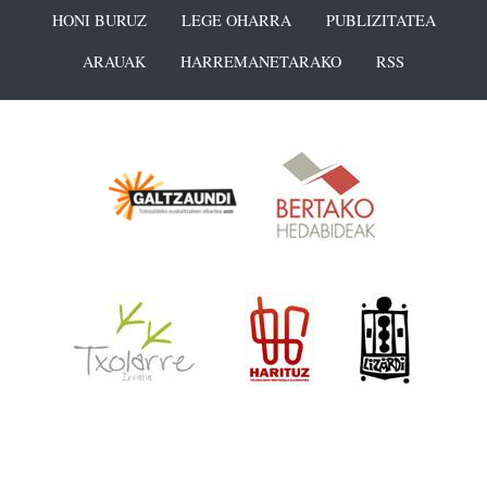
HONI BURUZ
LEGE OHARRA
PUBLIZITATEA
ARAUAK
HARREMANETARAKO
RSS