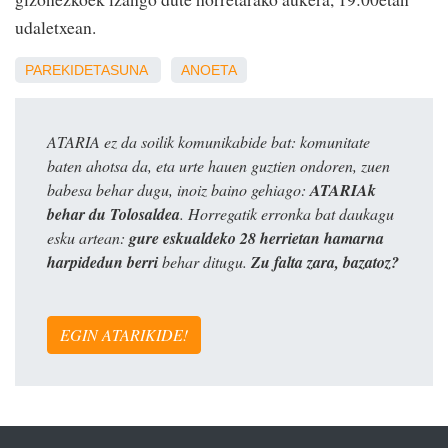
udaletxean.
PAREKIDETASUNA
ANOETA
ATARIA ez da soilik komunikabide bat: komunitate
baten ahotsa da, eta urte hauen guztien ondoren, zuen
babesa behar dugu, inoiz baino gehiago:
ATARIAk
behar du Tolosaldea
. Horregatik erronka bat daukagu
esku artean:
gure eskualdeko 28 herrietan hamarna
harpidedun berri
behar ditugu.
Zu falta zara, bazatoz?
EGIN ATARIKIDE!