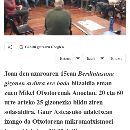
Gehitu gaitzazu Googlen
Entzun
Itzuli
Erraztu
Joan den azaroaren 15ean
Berdintasuna
hitzaldia eman
gizonen ardura ere bada
zuen Mikel Otxotorenak Anoetan. 20 eta 60
urte arteko 25 gizonezko bildu ziren
solasaldira. Gaur Asteasuko udaletxean
izango da Otxotorena mikromatxismoei