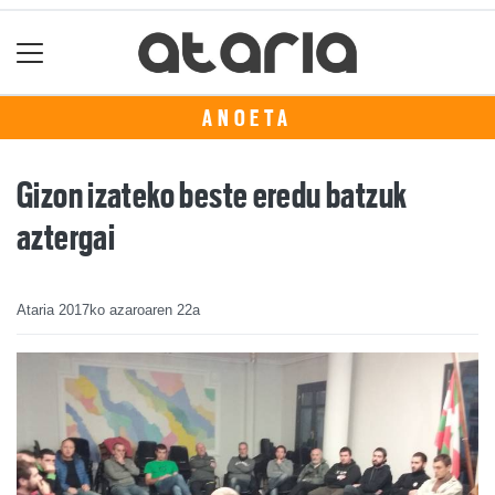
ANOETA
Gizon izateko beste eredu batzuk
aztergai
Ataria
2017ko azaroaren 22a