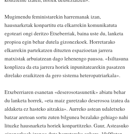
Mugimendu feministarekin harremanak izan,
hausnarketak konpartitu eta elkarrekin komunikatuta
egoteari ongi deritzo Etxeberriak, baina uste du, lanketa
propioa egin behar dutela gizonezkoek. Horretarako
elkarrekin partekatzen dituzten espazioetan jarrera
matxistak arbuiatzean dago lehenengo pausoa. «Isiltasuna
konplizea da eta jarrera horiek inpunitatearekin pasatzen
direlako eraikitzen da gero sistema heteropatriarkala».
Etxeberriaren esanetan «deserosotasunetik» abiatu behar
du lanketa horrek, «eta maiz guretzako deserosoa izatea da
aldaketa ez hasteko aitzakia». Aurreko astean udaletxeko
batzar aretoan sortu zuten bilgunea bezalako gehiago nahi
lituzke hausnarketa horiek konpartitzeko. Gaur, Asteasuko
gizonezkoek izango dute horretarako aukera, 19:00etan