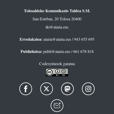
Tolosaldeko Komunikazio Taldea S.M.
San Esteban, 20 Tolosa 20400
tkt@ataria.eus
Erredakzioa:
ataria@ataria.eus
/ 943 655 695
Publizitatea:
publi@ataria.eus
/ 661 678 818
Codesyntaxek garatua