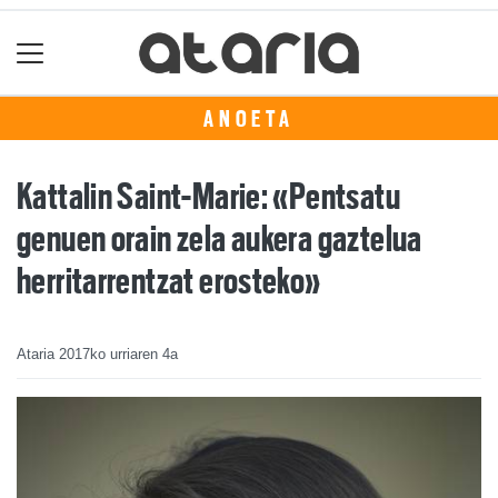
ANOETA
Kattalin Saint-Marie: «Pentsatu
genuen orain zela aukera gaztelua
herritarrentzat erosteko»
Ataria
2017ko urriaren 4a