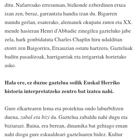
ditu. Nafarroako erresuman, bizkonde ezberdinen etxea
izan zen, beraz, garrantzia handia izan du. Bigarren
mundu gerlan, esaterako, alemanek okupatu zuten eta XX.
mende hasieran Henri d'Abbadie zinegilea gazteluko jabe
zela, hark gonbidatuta Charles Chaplin hiru udalditan
etorri zen Baigorrira, Etxauzian ostatu hartzera. Gazteluak
baditu pasadizoak, harrigarriak eta irrigarriak horietako
asko.
Hala ere, ez duzue gaztelua soilik Euskal Herriko
historia interpretatzeko zentro bat izatea nahi.
Gure elkartearen lema eta proiektua ondo laburbiltzen
duena,
zabal eta bizi
da. Gaztelua zabaldu nahi dugu eta
biziarazi. Baina, era berean, dinamika bat gehiago eman
nahi diogu gure eskualdeari gazteluaren bidez. Kultur