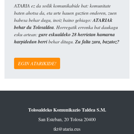
ATARIA ez da soilik komunikabide bat: komunitate
baten ahotsa da, eta urte hauen guztien ondoren, zuen
babesa behar dugu, inoiz baino gehiago:
ATARIAk
behar du Tolosaldea
. Horregatik erronka bat daukagu
esku artean:
gure eskualdeko 28 herrietan hamarna
harpidedun berri
behar ditugu.
Zu falta zara, bazatoz?
EGIN ATARIKIDE!
Tolosaldeko Komunikazio Taldea S.M.
San Esteban, 20 Tolosa 20400
tkt@ataria.eus