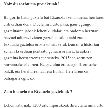
Noiz du sorburua proiektuak?
Baigorrin bada gaztelu bat Etxauzia izena duena, herriaren
erdi erdian dena. Duela hiru urte pasa, gaur egungo
gazteluaren jabeek lehenik udalari eta ondoren herritar
batzuei adierazi zieten gaztelua saldu nahi zutela.
Etxauzia gaztelua erosteko saiakerak izan dira historian
zehar eta orduan pentsatu genuen orain zela aukera
gaztelua herritarrentzat erosteko. 2015ean sortu zen
horretarako elkartea. Ez gaztelua erosteagatik erosteko,
baizik eta herritarrentzat eta Euskal Herriarentzat
baliagarri egiteko.
Zein historia du Etxauzia gazteluak ?
Lehen aztarnak, 1200 urte ingurukoak dira eta ia mila urte