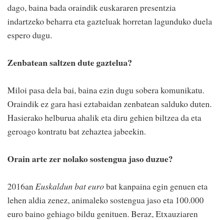
dago, baina bada oraindik euskararen presentzia
indartzeko beharra eta gazteluak horretan lagunduko duela
espero dugu.
Zenbatean saltzen dute gaztelua?
Miloi pasa dela bai, baina ezin dugu sobera komunikatu.
Oraindik ez gara hasi eztabaidan zenbatean salduko duten.
Hasierako helburua ahalik eta diru gehien biltzea da eta
geroago kontratu bat zehaztea jabeekin.
Orain arte zer nolako sostengua jaso duzue?
2016an
Euskaldun bat euro
bat kanpaina egin genuen eta
lehen aldia zenez, animaleko sostengua jaso eta 100.000
euro baino gehiago bildu genituen. Beraz, Etxauziaren