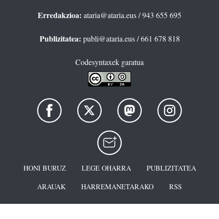
Erredakzioa:
ataria@ataria.eus
/ 943 655 695
Publizitatea:
publi@ataria.eus
/ 661 678 818
Codesyntaxek garatua
HONI BURUZ
LEGE OHARRA
PUBLIZITATEA
ARAUAK
HARREMANETARAKO
RSS