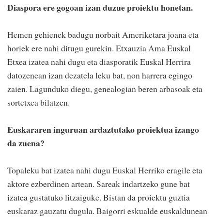
Diaspora ere gogoan izan duzue proiektu honetan.
Hemen gehienek badugu norbait Ameriketara joana eta
horiek ere nahi ditugu gurekin. Etxauzia Ama Euskal
Etxea izatea nahi dugu eta diasporatik Euskal Herrira
datozenean izan dezatela leku bat, non harrera egingo
zaien. Lagunduko diegu, genealogian beren arbasoak eta
sortetxea bilatzen.
Euskararen inguruan ardaztutako proiektua izango
da zuena?
Topaleku bat izatea nahi dugu Euskal Herriko eragile eta
aktore ezberdinen artean. Sareak indartzeko gune bat
izatea gustatuko litzaiguke. Bistan da proiektu guztia
euskaraz gauzatu dugula. Baigorri eskualde euskaldunean