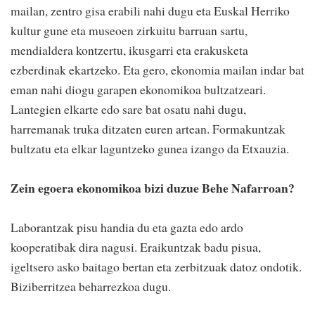
mailan, zentro gisa erabili nahi dugu eta Euskal Herriko
kultur gune eta museoen zirkuitu barruan sartu,
mendialdera kontzertu, ikusgarri eta erakusketa
ezberdinak ekartzeko. Eta gero, ekonomia mailan indar bat
eman nahi diogu garapen ekonomikoa bultzatzeari.
Lantegien elkarte edo sare bat osatu nahi dugu,
harremanak truka ditzaten euren artean. Formakuntzak
bultzatu eta elkar laguntzeko gunea izango da Etxauzia.
Zein egoera ekonomikoa bizi duzue Behe Nafarroan?
Laborantzak pisu handia du eta gazta edo ardo
kooperatibak dira nagusi. Eraikuntzak badu pisua,
igeltsero asko baitago bertan eta zerbitzuak datoz ondotik.
Biziberritzea beharrezkoa dugu.