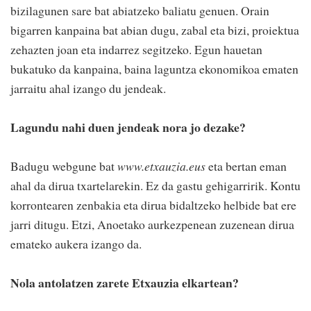
bizilagunen sare bat abiatzeko baliatu genuen. Orain
bigarren kanpaina bat abian dugu, zabal eta bizi, proiektua
zehazten joan eta indarrez segitzeko. Egun hauetan
bukatuko da kanpaina, baina laguntza ekonomikoa ematen
jarraitu ahal izango du jendeak.
Lagundu nahi duen jendeak nora jo dezake?
Badugu webgune bat
www.etxauzia.eus
eta bertan eman
ahal da dirua txartelarekin. Ez da gastu gehigarririk. Kontu
korrontearen zenbakia eta dirua bidaltzeko helbide bat ere
jarri ditugu. Etzi, Anoetako aurkezpenean zuzenean dirua
emateko aukera izango da.
Nola antolatzen zarete Etxauzia elkartean?