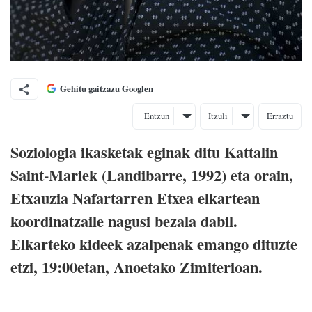
Gehitu gaitzazu Googlen
Entzun
Itzuli
Erraztu
Soziologia ikasketak eginak ditu Kattalin
Saint-Mariek (Landibarre, 1992) eta orain,
Etxauzia Nafartarren Etxea elkartean
koordinatzaile nagusi bezala dabil.
Elkarteko kideek azalpenak emango dituzte
etzi, 19:00etan, Anoetako Zimiterioan.