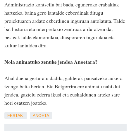
Administrazio kontseilu bat bada, eguneroko erabakiak
hartzeko, baina gero lantalde ezberdinak ditugu
proiektuaren ardatz ezberdinen inguruan antolatuta. Talde
bat historia eta interpretazio zentroaz arduratzen da;
besteak talde ekonomikoa, diasporaren ingurukoa eta
kultur lantaldea dira.
Nola animatuko zenuke jendea Anoetara?
Ahal duena gerturatu dadila, galderak pausatzeko aukera
izango baita bertan. Eta Baigorrira ere animatu nahi dut
jendea, gaztelu ederra ikusi eta euskaldunen arteko sare
hori osatzen joateko.
FESTAK
ANOETA