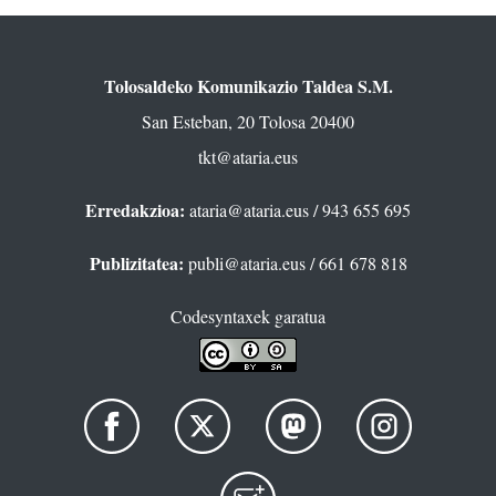
Tolosaldeko Komunikazio Taldea S.M.
San Esteban, 20 Tolosa 20400
tkt@ataria.eus
Erredakzioa:
ataria@ataria.eus
/ 943 655 695
Publizitatea:
publi@ataria.eus
/ 661 678 818
Codesyntaxek garatua