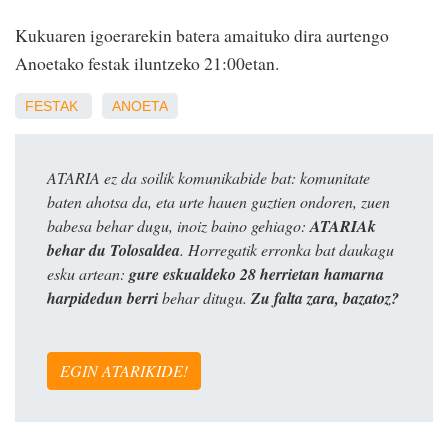
Kukuaren igoerarekin batera amaituko dira aurtengo
Anoetako festak iluntzeko 21:00etan.
FESTAK
ANOETA
ATARIA ez da soilik komunikabide bat: komunitate
baten ahotsa da, eta urte hauen guztien ondoren, zuen
babesa behar dugu, inoiz baino gehiago:
ATARIAk
behar du Tolosaldea
. Horregatik erronka bat daukagu
esku artean:
gure eskualdeko 28 herrietan hamarna
harpidedun berri
behar ditugu.
Zu falta zara, bazatoz?
EGIN ATARIKIDE!