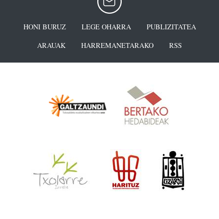
HONI BURUZ
LEGE OHARRA
PUBLIZITATEA
ARAUAK
HARREMANETARAKO
RSS