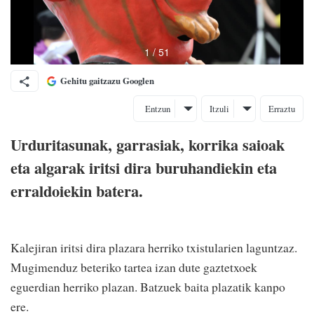
Gehitu gaitzazu Googlen
Entzun
Itzuli
Erraztu
Urduritasunak, garrasiak, korrika saioak
eta algarak iritsi dira buruhandiekin eta
erraldoiekin batera.
Kalejiran iritsi dira plazara herriko txistularien laguntzaz.
Mugimenduz beteriko tartea izan dute gaztetxoek
eguerdian herriko plazan. Batzuek baita plazatik kanpo
ere.