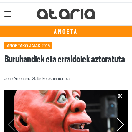
ANOETA
ANOETAKO JAIAK 2015
Buruhandiek eta erraldoiek aztoratuta
Jone Amonarriz
2015eko ekainaren 7a