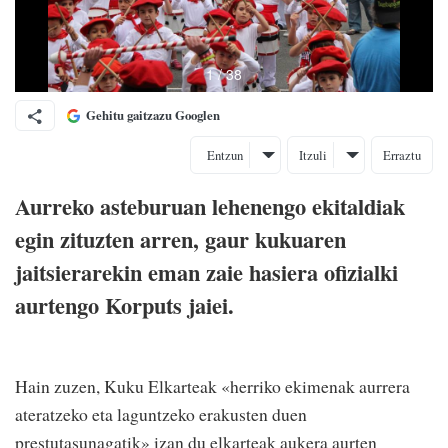
Gehitu gaitzazu Googlen
Entzun
Itzuli
Erraztu
Aurreko asteburuan lehenengo ekitaldiak
egin zituzten arren, gaur kukuaren
jaitsierarekin eman zaie hasiera ofizialki
aurtengo Korputs jaiei.
Hain zuzen, Kuku Elkarteak «herriko ekimenak aurrera
ateratzeko eta laguntzeko erakusten duen
prestutasunagatik» izan du elkarteak aukera aurten