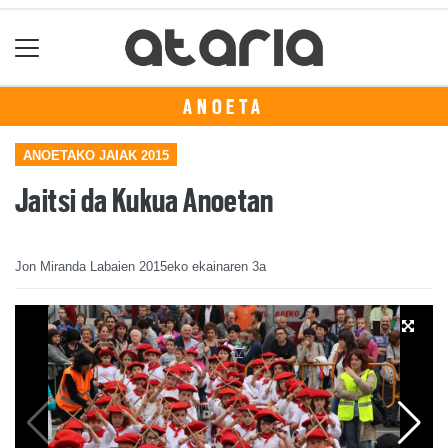
ANOETA
ANOETAKO JAIAK 2015
Jaitsi da Kukua Anoetan
Jon Miranda Labaien
2015eko ekainaren 3a