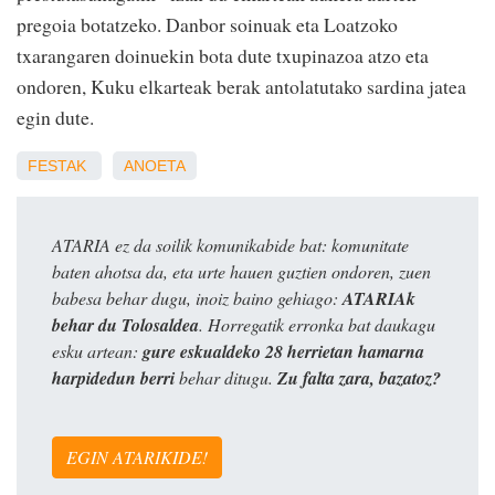
pregoia botatzeko. Danbor soinuak eta Loatzoko
txarangaren doinuekin bota dute txupinazoa atzo eta
ondoren, Kuku elkarteak berak antolatutako sardina jatea
egin dute.
FESTAK
ANOETA
ATARIA ez da soilik komunikabide bat: komunitate
baten ahotsa da, eta urte hauen guztien ondoren, zuen
babesa behar dugu, inoiz baino gehiago:
ATARIAk
behar du Tolosaldea
. Horregatik erronka bat daukagu
esku artean:
gure eskualdeko 28 herrietan hamarna
harpidedun berri
behar ditugu.
Zu falta zara, bazatoz?
EGIN ATARIKIDE!