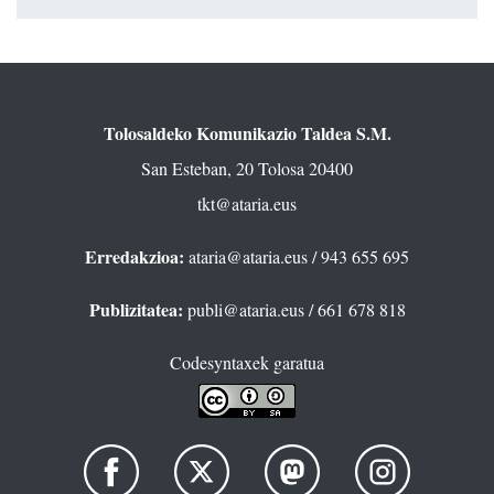
Tolosaldeko Komunikazio Taldea S.M.
San Esteban, 20 Tolosa 20400
tkt@ataria.eus
Erredakzioa:
ataria@ataria.eus
/ 943 655 695
Publizitatea:
publi@ataria.eus
/ 661 678 818
Codesyntaxek garatua