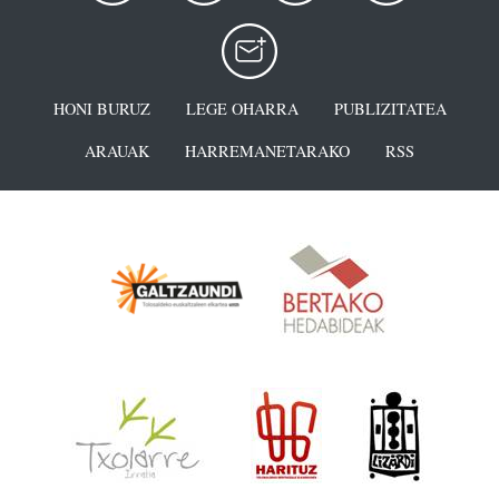
HONI BURUZ
LEGE OHARRA
PUBLIZITATEA
ARAUAK
HARREMANETARAKO
RSS