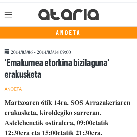
ANOETA
2014/03/06 - 2014/03/14
09:00
‘Emakumea etorkina bizilaguna’
erakusketa
ANOETA
Martxoaren 6tik 14ra. SOS Arrazakeriaren
erakusketa, kiroldegiko sarreran.
Astelehenetik ostiralera, 09:00etatik
12:30era eta 15:00etatik 21:30era.