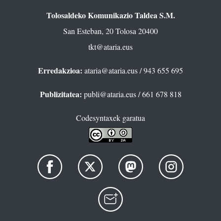
Tolosaldeko Komunikazio Taldea S.M.
San Esteban, 20 Tolosa 20400
tkt@ataria.eus
Erredakzioa:
ataria@ataria.eus
/ 943 655 695
Publizitatea:
publi@ataria.eus
/ 661 678 818
Codesyntaxek garatua