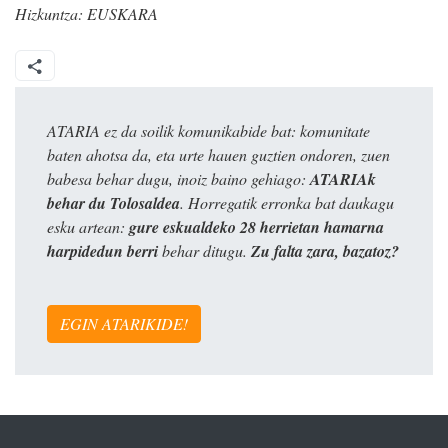
Hizkuntza:
EUSKARA
ATARIA ez da soilik komunikabide bat: komunitate
baten ahotsa da, eta urte hauen guztien ondoren, zuen
babesa behar dugu, inoiz baino gehiago:
ATARIAk
behar du Tolosaldea
. Horregatik erronka bat daukagu
esku artean:
gure eskualdeko 28 herrietan hamarna
harpidedun berri
behar ditugu.
Zu falta zara, bazatoz?
EGIN ATARIKIDE!