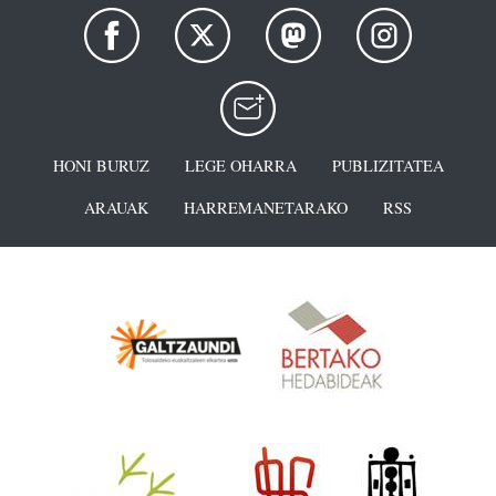
HONI BURUZ
LEGE OHARRA
PUBLIZITATEA
ARAUAK
HARREMANETARAKO
RSS