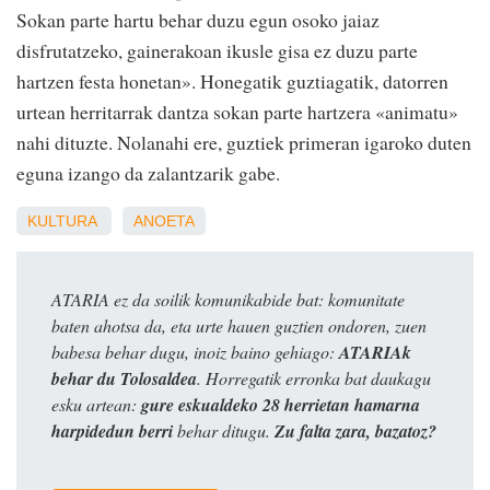
Sokan parte hartu behar duzu egun osoko jaiaz
disfrutatzeko, gainerakoan ikusle gisa ez duzu parte
hartzen festa honetan». Honegatik guztiagatik, datorren
urtean herritarrak dantza sokan parte hartzera «animatu»
nahi dituzte. Nolanahi ere, guztiek primeran igaroko duten
eguna izango da zalantzarik gabe.
KULTURA
ANOETA
ATARIA ez da soilik komunikabide bat: komunitate
baten ahotsa da, eta urte hauen guztien ondoren, zuen
babesa behar dugu, inoiz baino gehiago:
ATARIAk
behar du Tolosaldea
. Horregatik erronka bat daukagu
esku artean:
gure eskualdeko 28 herrietan hamarna
harpidedun berri
behar ditugu.
Zu falta zara, bazatoz?