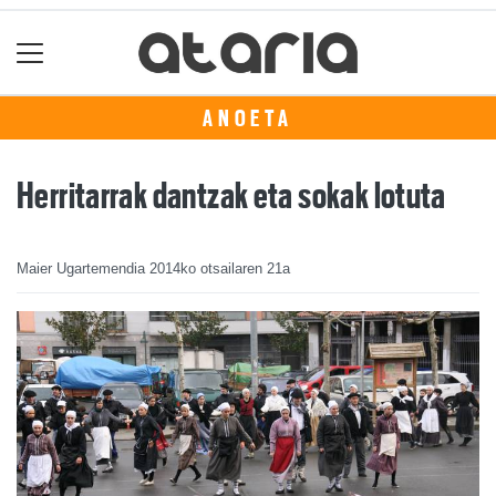
ANOETA
Herritarrak dantzak eta sokak lotuta
Maier Ugartemendia
2014ko otsailaren 21a