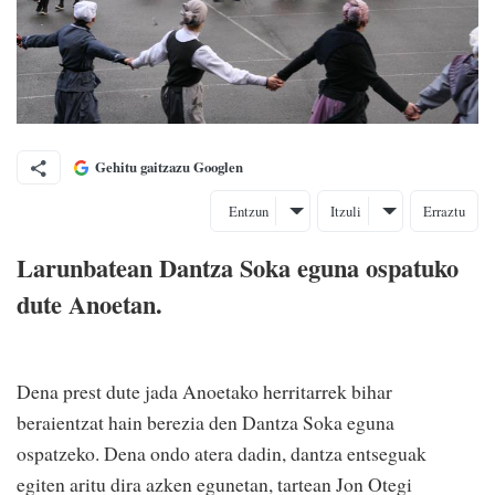
Gehitu gaitzazu Googlen
Entzun
Itzuli
Erraztu
Larunbatean Dantza Soka eguna ospatuko
dute Anoetan.
Dena prest dute jada Anoetako herritarrek bihar
beraientzat hain berezia den Dantza Soka eguna
ospatzeko. Dena ondo atera dadin, dantza entseguak
egiten aritu dira azken egunetan, tartean Jon Otegi