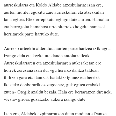
aurreskularia eta Koldo Aldabe atzeskularia; izan ere,
aurten mutilei egokitu zaie aurreskulari eta atzeskulari
lana egitea. Biek errepikatu egingo dute aurten. Hamalau
eta berrogeita hamabost urte bitarteko hogeita hamasei
herritarrek parte hartuko dute.
Aurreko urteekin alderatuta aurten parte hartzea txikiagoa
izango dela eta kezkatuta daude antolatzaileak.
Aurreskulariaren eta atzeskulariaren aukeraketan ere
horrek zeresana izan du, «gu herriko dantza taldean
ibiltzen gara eta dantzak badakizkigunez eta berriek
ikasteko denborarik ez zegoenez, guk egitea erabaki
zuten» Otegik azaldu bezala. Hala ere bertaratzen direnek,
«festa» giroaz gozatzeko aukera izango dute.
Izan ere, Aldabek azpimarratzen duen moduan «Dantza