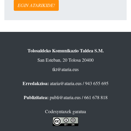
EGIN ATARIKIDE!
Tolosaldeko Komunikazio Taldea S.M.
San Esteban, 20 Tolosa 20400
tkt@ataria.eus
Erredakzioa:
ataria@ataria.eus
/ 943 655 695
Publizitatea:
publi@ataria.eus
/ 661 678 818
Codesyntaxek garatua