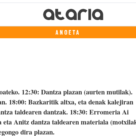
ANOETA
joateko. 12:30: Dantza plazan (aurten mutilak).
. 18:00: Bazkaritik altxa, eta denak kalejiran
dantza taldearen dantzak. 18:30: Erromeria Ai
 eta Anitz dantza taldearen materiala (motxila
 egongo dira plazan.