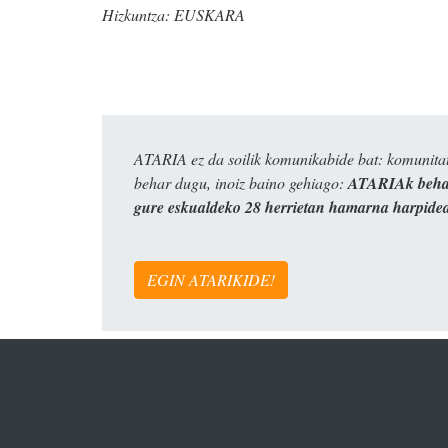
Hizkuntza:
EUSKARA
ATARIA ez da soilik komunikabide bat: komunitat
behar dugu, inoiz baino gehiago:
ATARIAk behar
gure eskualdeko 28 herrietan hamarna harpide
EGIN ATARIKIDE!