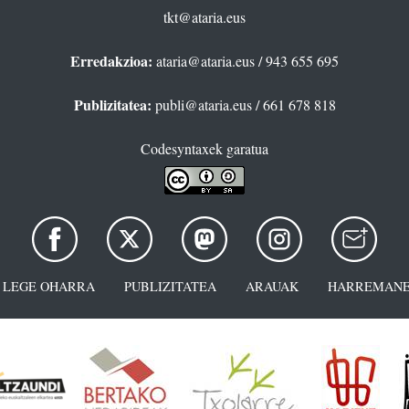
tkt@ataria.eus
Erredakzioa:
ataria@ataria.eus
/ 943 655 695
Publizitatea:
publi@ataria.eus
/ 661 678 818
Codesyntaxek garatua
LEGE OHARRA
PUBLIZITATEA
ARAUAK
HARREMANE