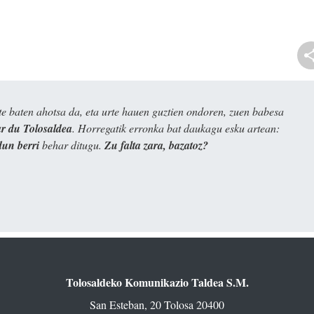
e baten ahotsa da, eta urte hauen guztien ondoren, zuen babesa
 du Tolosaldea
. Horregatik erronka bat daukagu esku artean:
dun berri
behar ditugu.
Zu falta zara, bazatoz?
Tolosaldeko Komunikazio Taldea S.M.
San Esteban, 20 Tolosa 20400