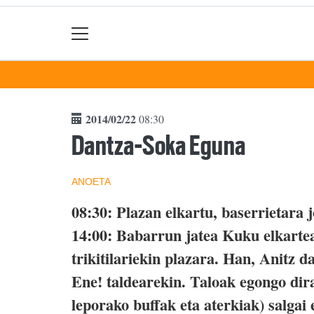
2014/02/22
08:30
Dantza-Soka Eguna
ANOETA
08:30: Plazan elkartu, baserrietara 
14:00: Babarrun jatea Kuku elkartean
trikitilariekin plazara. Han, Anitz 
Ene! taldearekin. Taloak egongo dira
leporako buffak eta aterkiak) salgai