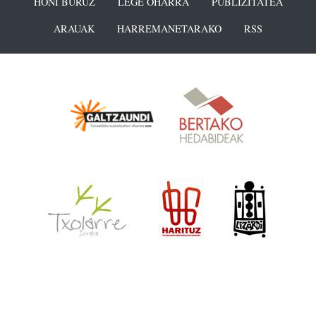
HONI BURUZ
LEGE OHARRA
PUBLIZITATEA
ARAUAK
HARREMANETARAKO
RSS