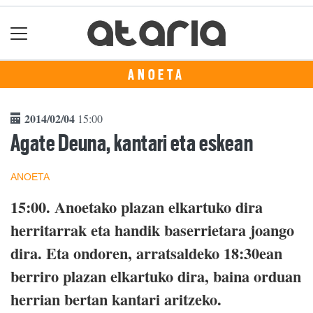
ANOETA
2014/02/04
15:00
Agate Deuna, kantari eta eskean
ANOETA
15:00. Anoetako plazan elkartuko dira
herritarrak eta handik baserrietara joango
dira. Eta ondoren, arratsaldeko 18:30ean
berriro plazan elkartuko dira, baina orduan
herrian bertan kantari aritzeko.