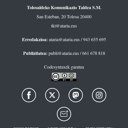
Tolosaldeko Komunikazio Taldea S.M.
San Esteban, 20 Tolosa 20400
tkt@ataria.eus
Erredakzioa:
ataria@ataria.eus
/ 943 655 695
Publizitatea:
publi@ataria.eus
/ 661 678 818
Codesyntaxek garatua