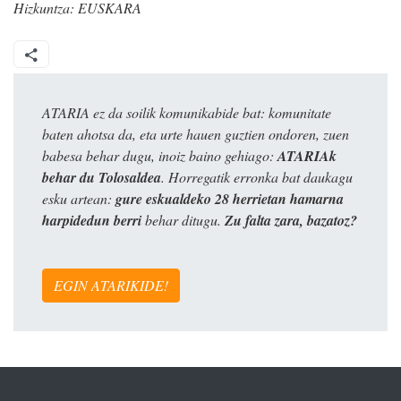
Hizkuntza:
EUSKARA
ATARIA ez da soilik komunikabide bat: komunitate
baten ahotsa da, eta urte hauen guztien ondoren, zuen
babesa behar dugu, inoiz baino gehiago:
ATARIAk
behar du Tolosaldea
. Horregatik erronka bat daukagu
esku artean:
gure eskualdeko 28 herrietan hamarna
harpidedun berri
behar ditugu.
Zu falta zara, bazatoz?
EGIN ATARIKIDE!