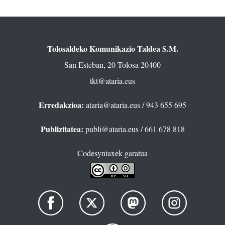
Tolosaldeko Komunikazio Taldea S.M.
San Esteban, 20 Tolosa 20400
tkt@ataria.eus
Erredakzioa:
ataria@ataria.eus
/ 943 655 695
Publizitatea:
publi@ataria.eus
/ 661 678 818
Codesyntaxek garatua