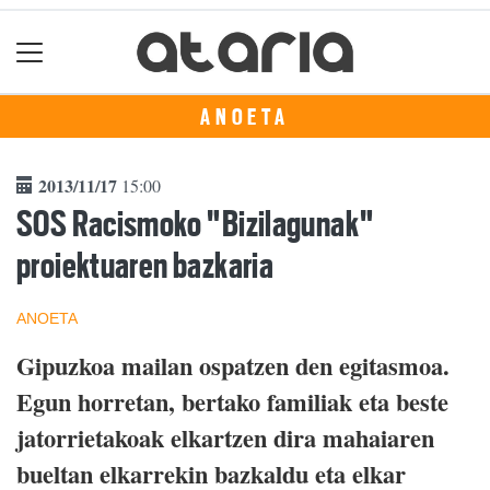
ANOETA
2013/11/17
15:00
SOS Racismoko "Bizilagunak"
proiektuaren bazkaria
ANOETA
Gipuzkoa mailan ospatzen den egitasmoa.
Egun horretan, bertako familiak eta beste
jatorrietakoak elkartzen dira mahaiaren
bueltan elkarrekin bazkaldu eta elkar