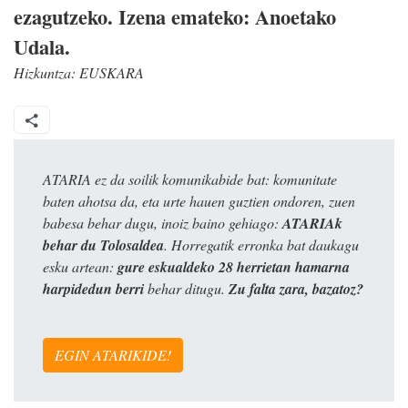
ezagutzeko. Izena emateko: Anoetako
Udala.
Hizkuntza:
EUSKARA
ATARIA ez da soilik komunikabide bat: komunitate
baten ahotsa da, eta urte hauen guztien ondoren, zuen
babesa behar dugu, inoiz baino gehiago:
ATARIAk
behar du Tolosaldea
. Horregatik erronka bat daukagu
esku artean:
gure eskualdeko 28 herrietan hamarna
harpidedun berri
behar ditugu.
Zu falta zara, bazatoz?
EGIN ATARIKIDE!