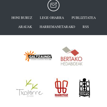
HONI BURUZ
LEGE OHARRA
PUBLIZITATEA
ARAUAK
HARREMANETARAKO
RSS