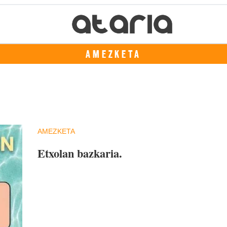
AMEZKETA
AMEZKETA
Etxolan bazkaria.