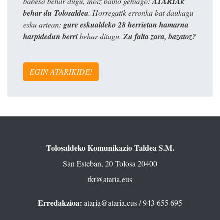
babesa behar dugu, inoiz baino gehiago:
ATARIAk
behar du Tolosaldea
. Horregatik erronka bat daukagu
esku artean:
gure eskualdeko 28 herrietan hamarna
harpidedun berri
behar ditugu.
Zu falta zara, bazatoz?
EGIN ATARIKIDE!
Tolosaldeko Komunikazio Taldea S.M.
San Esteban, 20 Tolosa 20400
tkt@ataria.eus
Erredakzioa:
ataria@ataria.eus
/ 943 655 695