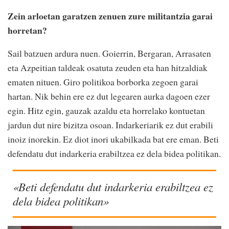
Zein arloetan garatzen zenuen zure militantzia garai
horretan?
Sail batzuen ardura nuen. Goierrin, Bergaran, Arrasaten
eta Azpeitian taldeak osatuta zeuden eta han hitzaldiak
ematen nituen. Giro politikoa borborka zegoen garai
hartan. Nik behin ere ez dut legearen aurka dagoen ezer
egin. Hitz egin, gauzak azaldu eta horrelako kontuetan
jardun dut nire bizitza osoan. Indarkeriarik ez dut erabili
inoiz inorekin. Ez diot inori ukabilkada bat ere eman. Beti
defendatu dut indarkeria erabiltzea ez dela bidea politikan.
«Beti defendatu dut indarkeria erabiltzea ez
dela bidea politikan»