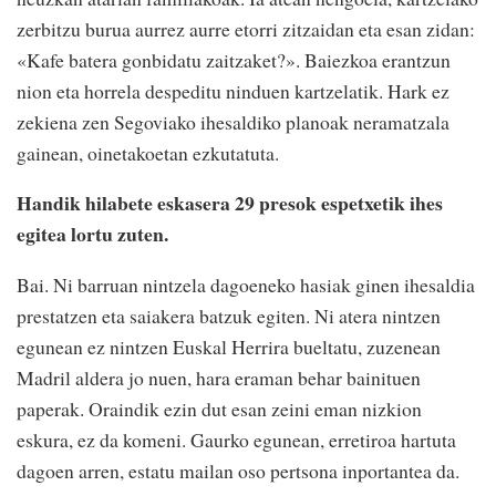
zerbitzu burua aurrez aurre etorri zitzaidan eta esan zidan:
«Kafe batera gonbidatu zaitzaket?». Baiezkoa erantzun
nion eta horrela despeditu ninduen kartzelatik. Hark ez
zekiena zen Segoviako ihesaldiko planoak neramatzala
gainean, oinetakoetan ezkutatuta.
Handik hilabete eskasera 29 presok espetxetik ihes
egitea lortu zuten.
Bai. Ni barruan nintzela dagoeneko hasiak ginen ihesaldia
prestatzen eta saiakera batzuk egiten. Ni atera nintzen
egunean ez nintzen Euskal Herrira bueltatu, zuzenean
Madril aldera jo nuen, hara eraman behar bainituen
paperak. Oraindik ezin dut esan zeini eman nizkion
eskura, ez da komeni. Gaurko egunean, erretiroa hartuta
dagoen arren, estatu mailan oso pertsona inportantea da.