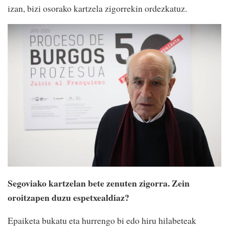
izan, bizi osorako kartzela zigorrekin ordezkatuz.
Segoviako kartzelan bete zenuten zigorra. Zein
oroitzapen duzu espetxealdiaz?
Epaiketa bukatu eta hurrengo bi edo hiru hilabeteak