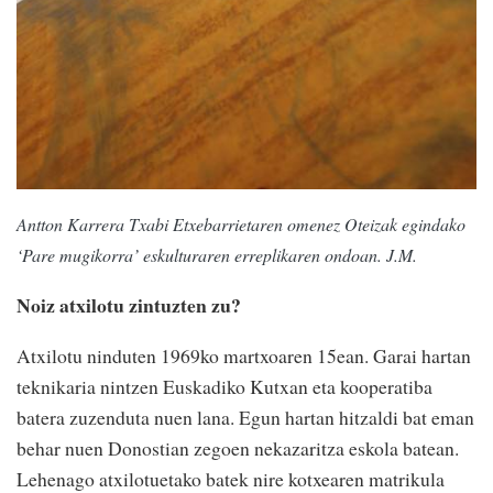
Antton Karrera Txabi Etxebarrietaren omenez Oteizak egindako
‘Pare mugikorra’ eskulturaren erreplikaren ondoan. J.M.
Noiz atxilotu zintuzten zu?
Atxilotu ninduten 1969ko martxoaren 15ean. Garai hartan
teknikaria nintzen Euskadiko Kutxan eta kooperatiba
batera zuzenduta nuen lana. Egun hartan hitzaldi bat eman
behar nuen Donostian zegoen nekazaritza eskola batean.
Lehenago atxilotuetako batek nire kotxearen matrikula