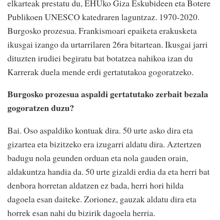
elkarteak prestatu du, EHUko Giza Eskubideen eta Botere
Publikoen UNESCO katedraren laguntzaz. 1970-2020.
Burgosko prozesua. Frankismoari epaiketa erakusketa
ikusgai izango da urtarrilaren 26ra bitartean. Ikusgai jarri
dituzten irudiei begiratu bat botatzea nahikoa izan du
Karrerak duela mende erdi gertatutakoa gogoratzeko.
Burgosko prozesua aspaldi gertatutako zerbait bezala
gogoratzen duzu?
Bai. Oso aspaldiko kontuak dira. 50 urte asko dira eta
gizartea eta bizitzeko era izugarri aldatu dira. Aztertzen
badugu nola geunden orduan eta nola gauden orain,
aldakuntza handia da. 50 urte gizaldi erdia da eta herri bat
denbora horretan aldatzen ez bada, herri hori hilda
dagoela esan daiteke. Zorionez, gauzak aldatu dira eta
horrek esan nahi du bizirik dagoela herria.