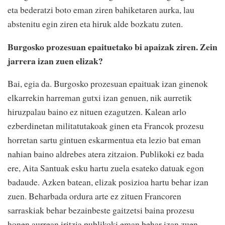
eta bederatzi boto eman ziren bahiketaren aurka, lau
abstenitu egin ziren eta hiruk alde bozkatu zuten.
Burgosko prozesuan epaituetako bi apaizak ziren. Zein
jarrera izan zuen elizak?
Bai, egia da. Burgosko prozesuan epaituak izan ginenok
elkarrekin harreman gutxi izan genuen, nik aurretik
hiruzpalau baino ez nituen ezagutzen. Kalean arlo
ezberdinetan militatutakoak ginen eta Francok prozesu
horretan sartu gintuen eskarmentua eta lezio bat eman
nahian baino aldrebes atera zitzaion. Publikoki ez bada
ere, Aita Santuak esku hartu zuela esateko datuak egon
badaude. Azken batean, elizak posizioa hartu behar izan
zuen. Beharbada ordura arte ez zituen Francoren
sarraskiak behar bezainbeste gaitzetsi baina prozesu
honen aurrean iritzia publikoki eman behar izan zuen.