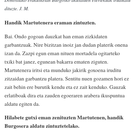
dituzte. J. M.
Handik Martutenera eraman zintuzten.
Bai. Ondo gogoan dauzkat han eman zizkidaten
garbantzuak. Nire bizitzan inoiz jan dudan platerik onena
izan da. Zazpi egun eman nituen mortadela ogitarteko
txiki bat janez, egunean bakarra ematen ziguten.
Martutenera iritsi eta munduko jakirik goxoena iruditu
zitzaidan garbantzu platera. Sentitu nuen gozamen hori ez
zait behin ere burutik kendu eta ez zait kenduko. Gauzak
erlatiboak dira eta zauden egoeraren arabera ikuspuntua
aldatu egiten da.
Hilabete gutxi eman zenituzten Martutenen, handik
Burgosera aldatu zintuztetelako.