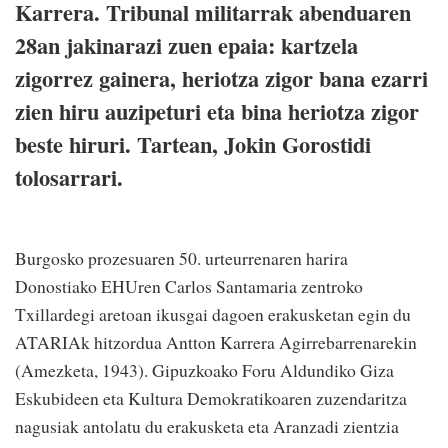
Karrera. Tribunal militarrak abenduaren
28an jakinarazi zuen epaia: kartzela
zigorrez gainera, heriotza zigor bana ezarri
zien hiru auzipeturi eta bina heriotza zigor
beste hiruri. Tartean, Jokin Gorostidi
tolosarrari.
Burgosko prozesuaren 50. urteurrenaren harira
Donostiako EHUren Carlos Santamaria zentroko
Txillardegi aretoan ikusgai dagoen erakusketan egin du
ATARIAk hitzordua Antton Karrera Agirrebarrenarekin
(Amezketa, 1943). Gipuzkoako Foru Aldundiko Giza
Eskubideen eta Kultura Demokratikoaren zuzendaritza
nagusiak antolatu du erakusketa eta Aranzadi zientzia