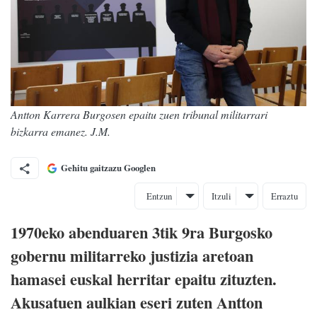
Antton Karrera Burgosen epaitu zuen tribunal militarrari
bizkarra emanez. J.M.
Gehitu gaitzazu Googlen
Entzun
Itzuli
Erraztu
1970eko abenduaren 3tik 9ra Burgosko
gobernu militarreko justizia aretoan
hamasei euskal herritar epaitu zituzten.
Akusatuen aulkian eseri zuten Antton