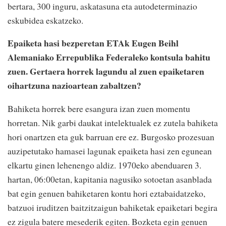
bertara, 300 inguru, askatasuna eta autodeterminazio
eskubidea eskatzeko.
Epaiketa hasi bezperetan ETAk Eugen Beihl
Alemaniako Errepublika Federaleko kontsula bahitu
zuen. Gertaera horrek lagundu al zuen epaiketaren
oihartzuna nazioartean zabaltzen?
Bahiketa horrek bere esangura izan zuen momentu
horretan. Nik garbi daukat intelektualek ez zutela bahiketa
hori onartzen eta guk barruan ere ez. Burgosko prozesuan
auzipetutako hamasei lagunak epaiketa hasi zen egunean
elkartu ginen lehenengo aldiz. 1970eko abenduaren 3.
hartan, 06:00etan, kapitania nagusiko sotoetan asanblada
bat egin genuen bahiketaren kontu hori eztabaidatzeko,
batzuoi iruditzen baitzitzaigun bahiketak epaiketari begira
ez zigula batere mesederik egiten. Bozketa egin genuen