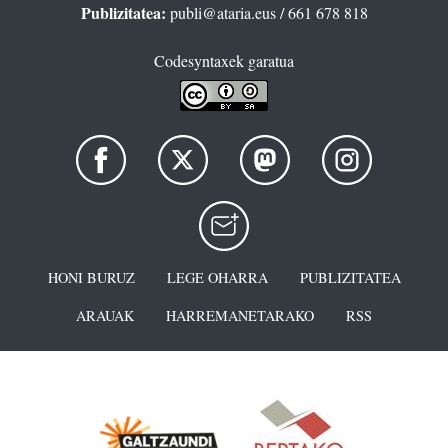
Publizitatea:
publi@ataria.eus
/ 661 678 818
Codesyntaxek garatua
HONI BURUZ
LEGE OHARRA
PUBLIZITATEA
ARAUAK
HARREMANETARAKO
RSS