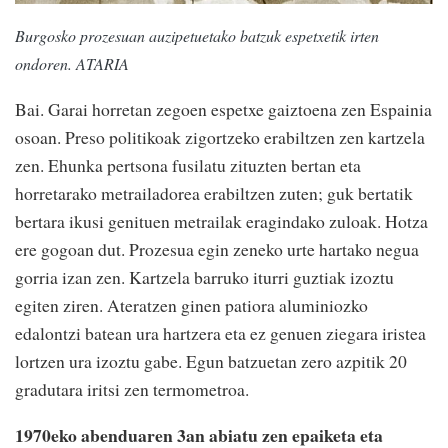
Burgosko prozesuan auzipetuetako batzuk espetxetik irten
ondoren. ATARIA
Bai. Garai horretan zegoen espetxe gaiztoena zen Espainia
osoan. Preso politikoak zigortzeko erabiltzen zen kartzela
zen. Ehunka pertsona fusilatu zituzten bertan eta
horretarako metrailadorea erabiltzen zuten; guk bertatik
bertara ikusi genituen metrailak eragindako zuloak. Hotza
ere gogoan dut. Prozesua egin zeneko urte hartako negua
gorria izan zen. Kartzela barruko iturri guztiak izoztu
egiten ziren. Ateratzen ginen patiora aluminiozko
edalontzi batean ura hartzera eta ez genuen ziegara iristea
lortzen ura izoztu gabe. Egun batzuetan zero azpitik 20
gradutara iritsi zen termometroa.
1970eko abenduaren 3an abiatu zen epaiketa eta