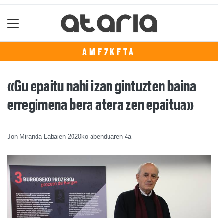
AMEZKETA
«Gu epaitu nahi izan gintuzten baina
erregimena bera atera zen epaitua»
Jon Miranda Labaien
2020ko abenduaren 4a