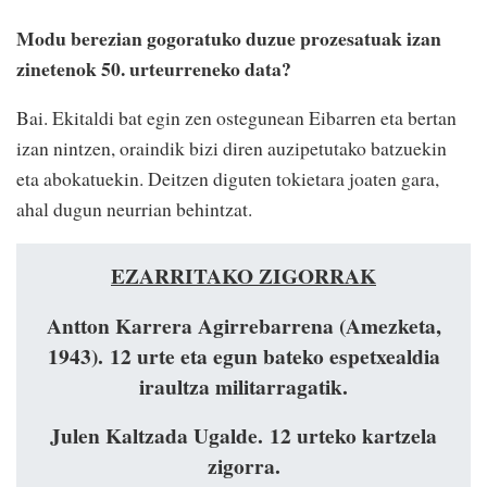
Modu berezian gogoratuko duzue prozesatuak izan
zinetenok 50. urteurreneko data?
Bai. Ekitaldi bat egin zen ostegunean Eibarren eta bertan
izan nintzen, oraindik bizi diren auzipetutako batzuekin
eta abokatuekin. Deitzen diguten tokietara joaten gara,
ahal dugun neurrian behintzat.
EZARRITAKO ZIGORRAK
Antton Karrera Agirrebarrena (Amezketa,
1943). 12 urte eta egun bateko espetxealdia
iraultza militarragatik.
Julen Kaltzada Ugalde. 12 urteko kartzela
zigorra.