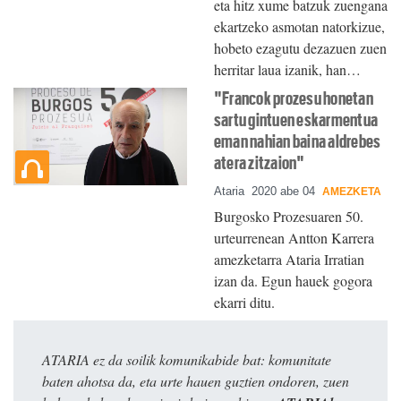
eta hitz xume batzuk zuengana
ekartzeko asmotan natorkizue,
hobeto ezagutu dezazuen zuen
herritar laua izanik, han…
"Francok prozesu honetan
sartu gintuen eskarmentua
eman nahian baina aldrebes
atera zitzaion"
Ataria
2020 abe 04
AMEZKETA
Burgosko Prozesuaren 50.
urteurrenean Antton Karrera
amezketarra Ataria Irratian
izan da. Egun hauek gogora
ekarri ditu.
ATARIA ez da soilik komunikabide bat: komunitate
baten ahotsa da, eta urte hauen guztien ondoren, zuen