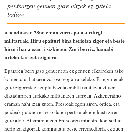
pentsatzen genuen gure hitzek ez zutela
balio»
Abenduaren 28an eman zuen epaia auzitegi
militarrak. Hiru epaituri bina heriotza zigor eta beste
hiruri bana ezarri zizkieten. Zuri berriz, hamabi
urteko kartzela zigorra.
Epaiaren berri jaso genuenean ez genuen elkarrekin asko
komentatu, batzuentzat oso gogorra zelako. Erregimenak
gure zigorrak etsenplu bezala erabili nahi izan zituen
diktaduraren aurkako militanteen aurrean. Azkeneraino
eraman nahi izan zuten. Presioak egon ziren, ordea, eta
jendeak gutxien espero duten pertsonak ere busti ziren
gure alde. Biharamunean Francoren ministro kontseiluak
heriotza zigorrak kommutatu beste erremediorik ez zuen