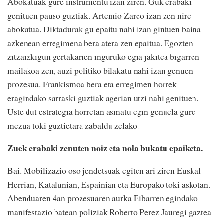
Abokatuak gure instrumentu izan ziren. Guk erabaki
genituen pauso guztiak. Artemio Zarco izan zen nire
abokatua. Diktadurak gu epaitu nahi izan gintuen baina
azkenean erregimena bera atera zen epaitua. Egozten
zitzaizkigun gertakarien inguruko egia jakitea bigarren
mailakoa zen, auzi politiko bilakatu nahi izan genuen
prozesua. Frankismoa bera eta erregimen horrek
eragindako sarraski guztiak agerian utzi nahi genituen.
Uste dut estrategia horretan asmatu egin genuela gure
mezua toki guztietara zabaldu zelako.
Zuek erabaki zenuten noiz eta nola bukatu epaiketa.
Bai. Mobilizazio oso jendetsuak egiten ari ziren Euskal
Herrian, Katalunian, Espainian eta Europako toki askotan.
Abenduaren 4an prozesuaren aurka Eibarren egindako
manifestazio batean poliziak Roberto Perez Jauregi gaztea