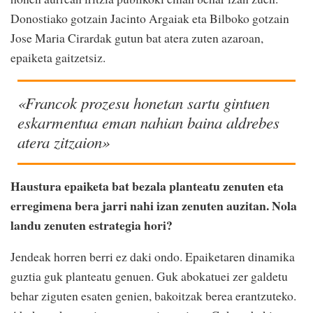
Donostiako gotzain Jacinto Argaiak eta Bilboko gotzain
Jose Maria Cirardak gutun bat atera zuten azaroan,
epaiketa gaitzetsiz.
«Francok prozesu honetan sartu gintuen
eskarmentua eman nahian baina aldrebes
atera zitzaion»
Haustura epaiketa bat bezala planteatu zenuten eta
erregimena bera jarri nahi izan zenuten auzitan. Nola
landu zenuten estrategia hori?
Jendeak horren berri ez daki ondo. Epaiketaren dinamika
guztia guk planteatu genuen. Guk abokatuei zer galdetu
behar ziguten esaten genien, bakoitzak berea erantzuteko.