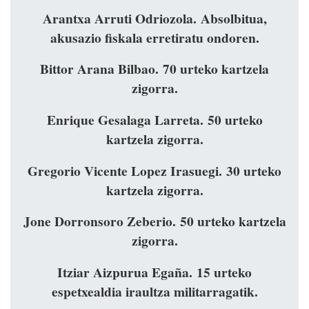
Arantxa Arruti Odriozola. Absolbitua,
akusazio fiskala erretiratu ondoren.
Bittor Arana Bilbao. 70 urteko kartzela
zigorra.
Enrique Gesalaga Larreta. 50 urteko
kartzela zigorra.
Gregorio Vicente Lopez Irasuegi. 30 urteko
kartzela zigorra.
Jone Dorronsoro Zeberio. 50 urteko kartzela
zigorra.
Itziar Aizpurua Egaña. 15 urteko
espetxealdia iraultza militarragatik.