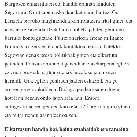
Burgosen eman nituen eta handik eraman ninduten
Segoviara. Oroitzapen asko dauzkat garai hartaz. Gu
kartzela barruko mugimendua kontrolatzera iritsi ginen eta
ia espetxe zuzendaritzak baino hobeto jakiten genituen
barruko kontu guztiak. Funtzionarioen artean militante
komunistak zeuden eta nik kontaktua neukan haiekin.
Segovian denak preso politikoak ginen eta elkartuta
geunden. Poltsa komun bat geneukan eta ekarpena egiten
ez zuen presoak, egiten zuenak bezalaxe jaten zuen
hartatik. Guk egiten genituen jakien eskaerak eta gu
aritzen ginen sukaldean. Badago jendea esaten duena
hotelean bezain ondo jaten zela han. Erabat
autogestionatzen genuen kartzela. 125 preso inguru ginen
eta mugimendu asanblearioa zen.
Elkartasun handia bai, baina eztabaidak ere tamaina