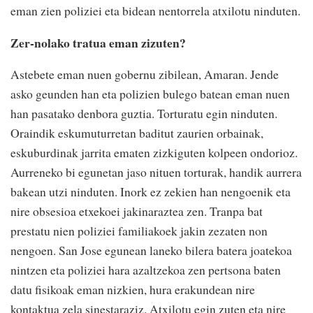
eman zien poliziei eta bidean nentorrela atxilotu ninduten.
Zer-nolako tratua eman zizuten?
Astebete eman nuen gobernu zibilean, Amaran. Jende
asko geunden han eta polizien bulego batean eman nuen
han pasatako denbora guztia. Torturatu egin ninduten.
Oraindik eskumuturretan baditut zaurien orbainak,
eskuburdinak jarrita ematen zizkiguten kolpeen ondorioz.
Aurreneko bi egunetan jaso nituen torturak, handik aurrera
bakean utzi ninduten. Inork ez zekien han nengoenik eta
nire obsesioa etxekoei jakinaraztea zen. Tranpa bat
prestatu nien poliziei familiakoek jakin zezaten non
nengoen. San Jose egunean laneko bilera batera joatekoa
nintzen eta poliziei hara azaltzekoa zen pertsona baten
datu fisikoak eman nizkien, hura erakundean nire
kontaktua zela sinestaraziz. Atxilotu egin zuten eta nire