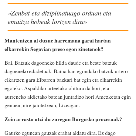
«Zenbat eta diziplinatuago orduan eta
emaitza hobeak lortzen dira»
Mantentzen al duzue harremana garai hartan
elkarrekin Segovian preso egon zinetenok?
Bai. Batzuk dagoeneko hilda daude eta beste batzuk
dagoeneko edadetuak. Baina han egondako batzuk urtero
elkartzen gara Eibarren bazkari bat egin eta elkarrekin
egoteko. Aspaldiko urteetako ohitura da hori, eta
aurreneko aldietako batean juntadizo hori Amezketan egin
genuen, nire jaiotetxean, Lizeagan.
Zein arrasto utzi du zuregan Burgosko prozesuak?
Gaurko egunean gauzak erabat aldatu dira. Ez dago