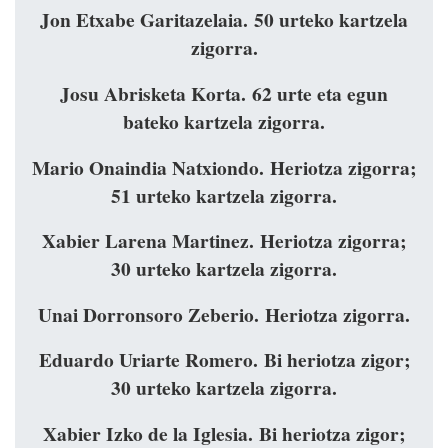
Jon Etxabe Garitazelaia. 50 urteko kartzela
zigorra.
Josu Abrisketa Korta. 62 urte eta egun
bateko kartzela zigorra.
Mario Onaindia Natxiondo. Heriotza zigorra;
51 urteko kartzela zigorra.
Xabier Larena Martinez. Heriotza zigorra;
30 urteko kartzela zigorra.
Unai Dorronsoro Zeberio. Heriotza zigorra.
Eduardo Uriarte Romero. Bi heriotza zigor;
30 urteko kartzela zigorra.
Xabier Izko de la Iglesia. Bi heriotza zigor;