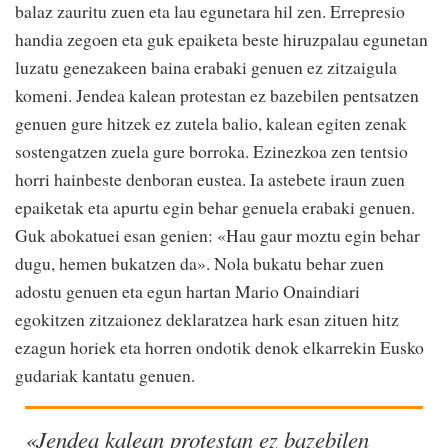
balaz zauritu zuen eta lau egunetara hil zen. Errepresio
handia zegoen eta guk epaiketa beste hiruzpalau egunetan
luzatu genezakeen baina erabaki genuen ez zitzaigula
komeni. Jendea kalean protestan ez bazebilen pentsatzen
genuen gure hitzek ez zutela balio, kalean egiten zenak
sostengatzen zuela gure borroka. Ezinezkoa zen tentsio
horri hainbeste denboran eustea. Ia astebete iraun zuen
epaiketak eta apurtu egin behar genuela erabaki genuen.
Guk abokatuei esan genien: «Hau gaur moztu egin behar
dugu, hemen bukatzen da». Nola bukatu behar zuen
adostu genuen eta egun hartan Mario Onaindiari
egokitzen zitzaionez deklaratzea hark esan zituen hitz
ezagun horiek eta horren ondotik denok elkarrekin Eusko
gudariak kantatu genuen.
«Jendea kalean protestan ez bazebilen