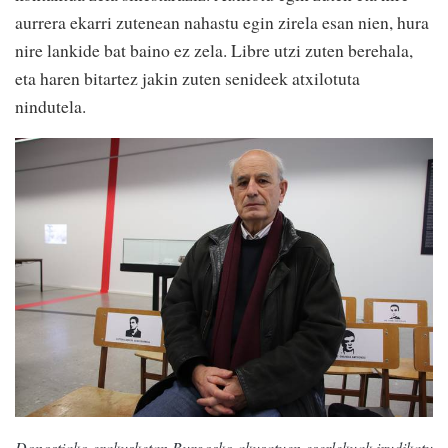
aurrera ekarri zutenean nahastu egin zirela esan nien, hura
nire lankide bat baino ez zela. Libre utzi zuten berehala,
eta haren bitartez jakin zuten senideek atxilotuta
nindutela.
Donostiako erakusketan Burgosko akusatuen eserlekuak irudikatu