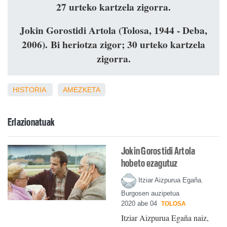
27 urteko kartzela zigorra.
Jokin Gorostidi Artola (Tolosa, 1944 - Deba,
2006). Bi heriotza zigor; 30 urteko kartzela
zigorra.
HISTORIA
AMEZKETA
Erlazionatuak
Jokin Gorostidi Artola
hobeto ezagutuz
Itziar Aizpurua Egaña.
Burgosen auzipetua
2020 abe 04
TOLOSA
Itziar Aizpurua Egaña naiz,