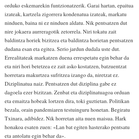
orduko eskemarekin funtzionatzerik. Garai hartan, epaitua
izateak, kartzela zigorrera kondenatua izateak, markatu
ninduen, baina ni ez ninduen aldatu. Nik pentsatzen dut
nire jokaera aurreragotik zetorrela. Niri tokatu zait
baldintza horiek bizitzea eta baldintza horietan pentsatzen
dudana esan eta egitea. Serio jardun dudala uste dut.
Errealitateak markatzen duena errespetatu egin behar da
eta niri hori betetzea ez zait asko kostatzen, batzuentzat
horretara makurtzea sufritzea izango da, niretzat ez.
Diziplinatua naiz. Pentsatzen dut diziplina gabe ez
dagoela ezer bizitzan. Zenbat eta diziplinatuagoa orduan
eta emaitza hobeak lortzen dira, toki guztietan. Politikan
bezala, orain pandemiaren testuinguru honetan. Begiratu
Txinara, adibidez. Nik horretan aita nuen maisua. Hark
honakoa esaten zuen: «Lan bat egiten hasterako pentsatu
eta antolatu egin behar da».