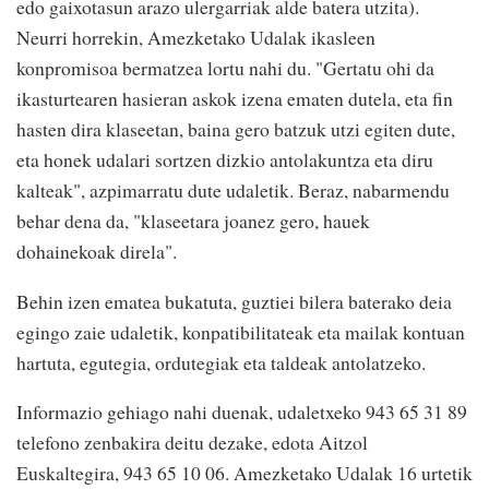
edo gaixotasun arazo ulergarriak alde batera utzita).
Neurri horrekin, Amezketako Udalak ikasleen
konpromisoa bermatzea lortu nahi du. "Gertatu ohi da
ikasturtearen hasieran askok izena ematen dutela, eta fin
hasten dira klaseetan, baina gero batzuk utzi egiten dute,
eta honek udalari sortzen dizkio antolakuntza eta diru
kalteak", azpimarratu dute udaletik. Beraz, nabarmendu
behar dena da, "klaseetara joanez gero, hauek
dohainekoak direla".
Behin izen ematea bukatuta, guztiei bilera baterako deia
egingo zaie udaletik, konpatibilitateak eta mailak kontuan
hartuta, egutegia, ordutegiak eta taldeak antolatzeko.
Informazio gehiago nahi duenak, udaletxeko 943 65 31 89
telefono zenbakira deitu dezake, edota Aitzol
Euskaltegira, 943 65 10 06. Amezketako Udalak 16 urtetik