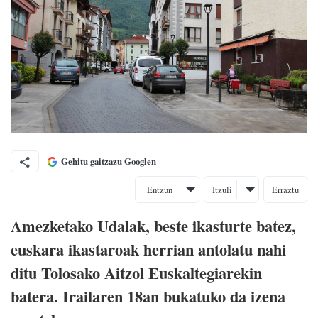
Gehitu gaitzazu Googlen
Entzun
Itzuli
Erraztu
Amezketako Udalak, beste ikasturte batez,
euskara ikastaroak herrian antolatu nahi
ditu Tolosako Aitzol Euskaltegiarekin
batera. Irailaren 18an bukatuko da izena