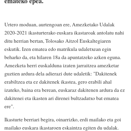
emateko epea.
Urtero moduan, aurtengoan ere, Amezketako Udalak
2020-2021 ikasturterako euskara ikastaroak antolatu nahi
ditu herrian bertan, Tolosako Aitzol Euskaltegiaren
eskutik. Izen ematea edo matrikula udaletxean egin
beharko da, eta hilaren 18a da apuntatzeko azken eguna.
Amezketa herri euskalduna izaten jarraitzea amezketar
guztien ardura dela adierazi dute udaletik: "Dakitenek
erabiltzea eta ez dakitenek ikastea, gero erabili ahal
izateko, baina era berean, euskaraz dakitenen ardura da ez
dakitenei eta ikasten ari direnei bultzadatxo bat ematea
ere".
Ikasturte berriari begira, oinarrizko, erdi mailako eta goi
mailako euskara ikastaroen eskaintza egiten du udalak.