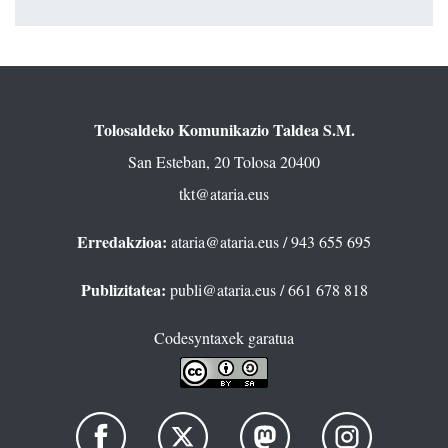
Tolosaldeko Komunikazio Taldea S.M.
San Esteban, 20 Tolosa 20400
tkt@ataria.eus
Erredakzioa:
ataria@ataria.eus
/ 943 655 695
Publizitatea:
publi@ataria.eus
/ 661 678 818
Codesyntaxek garatua