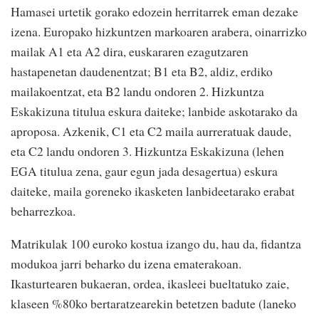
Hamasei urtetik gorako edozein herritarrek eman dezake
izena. Europako hizkuntzen markoaren arabera, oinarrizko
mailak A1 eta A2 dira, euskararen ezagutzaren
hastapenetan daudenentzat; B1 eta B2, aldiz, erdiko
mailakoentzat, eta B2 landu ondoren 2. Hizkuntza
Eskakizuna titulua eskura daiteke; lanbide askotarako da
aproposa. Azkenik, C1 eta C2 maila aurreratuak daude,
eta C2 landu ondoren 3. Hizkuntza Eskakizuna (lehen
EGA titulua zena, gaur egun jada desagertua) eskura
daiteke, maila goreneko ikasketen lanbideetarako erabat
beharrezkoa.
Matrikulak 100 euroko kostua izango du, hau da, fidantza
modukoa jarri beharko du izena ematerakoan.
Ikasturtearen bukaeran, ordea, ikasleei bueltatuko zaie,
klaseen %80ko bertaratzearekin betetzen badute (laneko