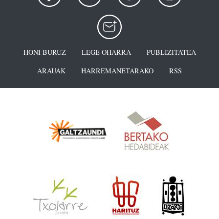
HONI BURUZ
LEGE OHARRA
PUBLIZITATEA
ARAUAK
HARREMANETARAKO
RSS