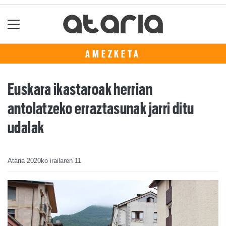
AMEZKETA
Euskara ikastaroak herrian
antolatzeko erraztasunak jarri ditu
udalak
Ataria
2020ko irailaren 11