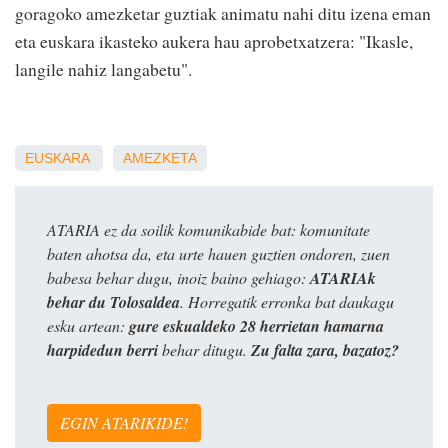
goragoko amezketar guztiak animatu nahi ditu izena eman
eta euskara ikasteko aukera hau aprobetxatzera: "Ikasle,
langile nahiz langabetu".
EUSKARA
AMEZKETA
ATARIA ez da soilik komunikabide bat: komunitate
baten ahotsa da, eta urte hauen guztien ondoren, zuen
babesa behar dugu, inoiz baino gehiago:
ATARIAk
behar du Tolosaldea
. Horregatik erronka bat daukagu
esku artean:
gure eskualdeko 28 herrietan hamarna
harpidedun berri
behar ditugu.
Zu falta zara, bazatoz?
EGIN ATARIKIDE!