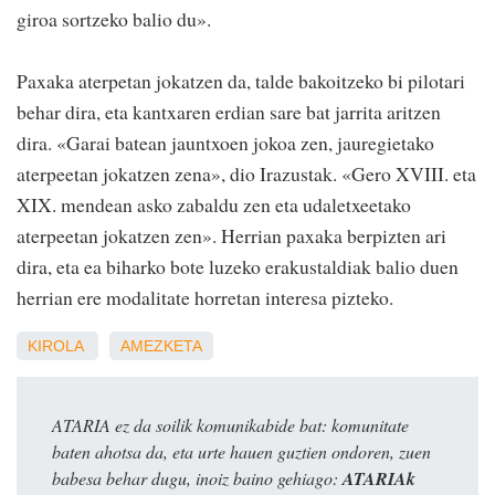
giroa sortzeko balio du».
Paxaka aterpetan jokatzen da, talde bakoitzeko bi pilotari
behar dira, eta kantxaren erdian sare bat jarrita aritzen
dira. «Garai batean jauntxoen jokoa zen, jauregietako
aterpeetan jokatzen zena», dio Irazustak. «Gero XVIII. eta
XIX. mendean asko zabaldu zen eta udaletxeetako
aterpeetan jokatzen zen». Herrian paxaka berpizten ari
dira, eta ea biharko bote luzeko erakustaldiak balio duen
herrian ere modalitate horretan interesa pizteko.
KIROLA
AMEZKETA
ATARIA ez da soilik komunikabide bat: komunitate
baten ahotsa da, eta urte hauen guztien ondoren, zuen
babesa behar dugu, inoiz baino gehiago:
ATARIAk