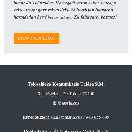
behar du Tolosaldea
. Horregatik erronka bat daukagu
esku artean:
gure eskualdeko 28 herrietan hamarna
harpidedun berri
behar ditugu.
Zu falta zara, bazatoz?
EGIN ATARIKIDE!
Tolosaldeko Komunikazio Taldea S.M.
San Esteban, 20 Tolosa 20400
tkt@ataria.eus
Erredakzioa:
ataria@ataria.eus
/ 943 655 695
Publizitatea:
publi@ataria.eus
/ 661 678 818