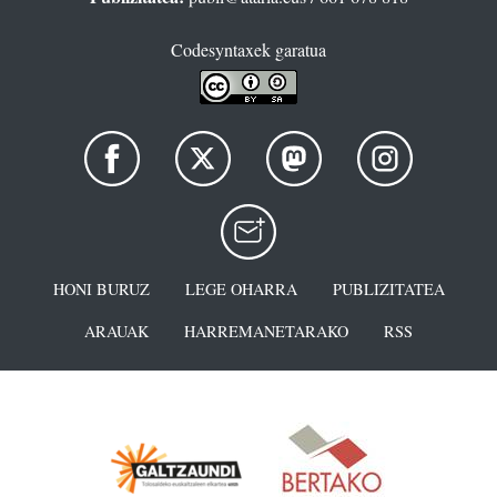
Codesyntaxek garatua
HONI BURUZ
LEGE OHARRA
PUBLIZITATEA
ARAUAK
HARREMANETARAKO
RSS