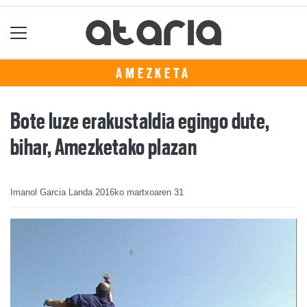
AMEZKETA
Bote luze erakustaldia egingo dute,
bihar, Amezketako plazan
Imanol Garcia Landa
2016ko martxoaren 31