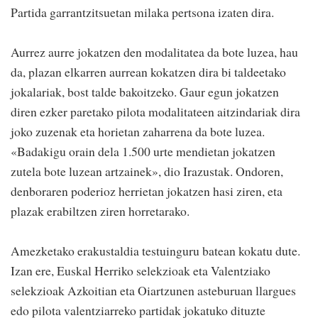
Partida garrantzitsuetan milaka pertsona izaten dira.
Aurrez aurre jokatzen den modalitatea da bote luzea, hau
da, plazan elkarren aurrean kokatzen dira bi taldeetako
jokalariak, bost talde bakoitzeko. Gaur egun jokatzen
diren ezker paretako pilota modalitateen aitzindariak dira
joko zuzenak eta horietan zaharrena da bote luzea.
«Badakigu orain dela 1.500 urte mendietan jokatzen
zutela bote luzean artzainek», dio Irazustak. Ondoren,
denboraren poderioz herrietan jokatzen hasi ziren, eta
plazak erabiltzen ziren horretarako.
Amezketako erakustaldia testuinguru batean kokatu dute.
Izan ere, Euskal Herriko selekzioak eta Valentziako
selekzioak Azkoitian eta Oiartzunen asteburuan llargues
edo pilota valentziarreko partidak jokatuko dituzte