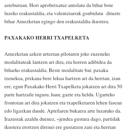
asteburuan. Hori aprobetxatuz antolatu da bihar bote
luzeko erakustaldia, eta valentziarrak gonbidatu dituzte
bihar Amezketan egingo den erakustaldia ikustera.
PAXAKAKO HERRI TXAPELKETA
Amezketan azken urteetan pilotaren joko zuzeneko
modalitateak lantzen ari dira, eta horren adibidea da
biharko erakustaldia. Beste modalitate bat, paxaka
izenekoa, pixkana bere lekua hartzen ari da herrian, izan
ere, egun Paxakako Herri Txapelketa jokatzen ari dira 50
parte hartzaile inguru, haur, gazte eta heldu. Ugarteko
frontoian ari dira jokatzen eta txapelketaren lehen fasean
edo ligaxkan daude. Apirilaren bukaera arte luzatuko da.
Irazustak azaldu duenez, «jendea gustura dago, partidak
ikustera etortzen direnei ere gustatzen zaie eta herrian