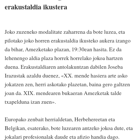
erakustaldia ikustera
Joko zuzeneko modalitate zaharrena da bote luzea, eta
pilotako joko horren erakustaldia ikusteko aukera izango
da bihar, Amezketako plazan, 19:30ean hasita. Ez da
lehenengo aldia plaza horrek horrelako jokoa hartzen
duena. Erakustaldiaren antolakuntzan dabilen Joseba
Irazustak azaldu duenez, «XX. mende hasiera arte asko
jokatzen zen, herri askotako plazetan, baina gero galtzen
joan da. XIX. mendearen bukaeran Amezketak talde
txapelduna izan zuen».
Europako zenbait herrialdetan, Herbehereetan eta
Belgikan, esaterako, bote luzearen antzeko jokoa dute, eta
jokalari profesionalak daude eta afizio handia dago.