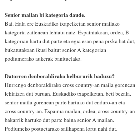
Senior mailan bi kategoria daude.
Bai. Hala ere Euskadiko txapelketan senior mailako
kategoria zailenean lehiatu naiz. Espainiakoan, ordea, B
kategorian hartu dut parte eta egia esan pena pixka bat dut,
bukatutakoan ikusi baitut senior A kategorian
podiumerako aukerak banituelako.
Datorren denboraldirako helbururik baduzu?
Hurrengo denboraldirako cross country-an maila gorenean
lehiatzea dut buruan. Euskadiko txapelketan, beti bezala,
senior maila gorenean parte hartuko dut enduro-an eta
cross country-an. Espainia mailan, ordea, cross country-an
bakarrik hartuko dut parte baina senior A mailan.
Podiumeko postuetarako sailkapena lortu nahi dut.