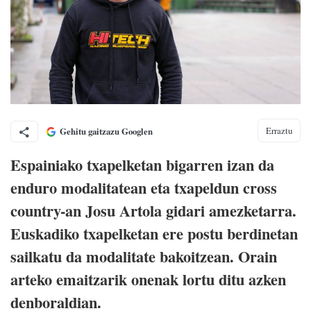
Erraztu
Gehitu gaitzazu Googlen
Espainiako txapelketan bigarren izan da
enduro modalitatean eta txapeldun cross
country-an Josu Artola gidari amezketarra.
Euskadiko txapelketan ere postu berdinetan
sailkatu da modalitate bakoitzean. Orain
arteko emaitzarik onenak lortu ditu azken
denboraldian.