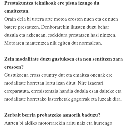
Prestakuntza teknikoak ere pisua izango du
emaitzetan.
Orain dela bi urtera arte motoa erosten nuen eta ez nuen
batere prestatzen. Denborarekin ikusten duzu behar
duzula eta azkenean, esekidura prestatzen hasi nintzen.
Motoaren mantentzea nik egiten dut normalean.
Zein modalitate duzu gustukoen eta non sentitzen zara
erosoen?
Gustukoena cross country dut eta emaitza onenak ere
modalitate horretan lortu izan ditut. Nire izaerari
erreparatuta, erresistentzia handia dudala esan daiteke eta
modalitate horretako lasterketak gogorrak eta luzeak dira.
Zerbait berria probatzeko asmorik baduzu?
Aurten bi aldiko motorrarekin aritu naiz eta hurrengo