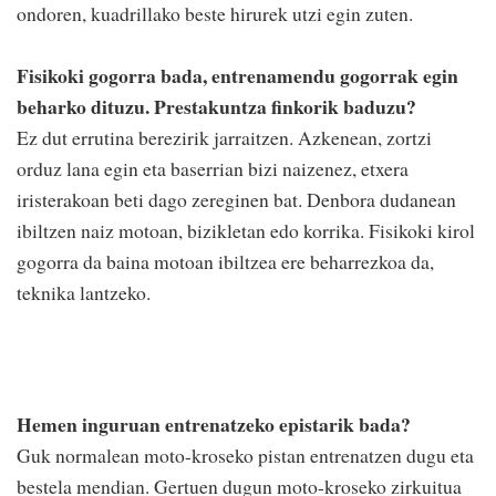
ondoren, kuadrillako beste hirurek utzi egin zuten.
Fisikoki gogorra bada, entrenamendu gogorrak egin
beharko dituzu. Prestakuntza finkorik baduzu?
Ez dut errutina berezirik jarraitzen. Azkenean, zortzi
orduz lana egin eta baserrian bizi naizenez, etxera
iristerakoan beti dago zereginen bat. Denbora dudanean
ibiltzen naiz motoan, bizikletan edo korrika. Fisikoki kirol
gogorra da baina motoan ibiltzea ere beharrezkoa da,
teknika lantzeko.
Hemen inguruan entrenatzeko epistarik bada?
Guk normalean moto-kroseko pistan entrenatzen dugu eta
bestela mendian. Gertuen dugun moto-kroseko zirkuitua