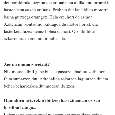
denboraldirako begiratzen ari naiz lau aldiko motorrarekin
hastea pentsatzen ari naiz. Probatu dut lau aldiko motorra
baina gutxiegi oraingoz. Hala ere, hori da asmoa.
Azkenean, kontsumo txikiagoa du motor horrek eta
lasterketa luzea denez hobea da hori. Oso ibilbide
azkarretarako ere motor hobea da.
Zer da motoa zuretzat?
Nik motoan ibili gabe bi aste pasatzen baditut zerbaiten
falta sumatzen dut. Adrenalina askatzen laguntzen dit eta
behar-beharrezkoa dut motoan ibiltzea.
Hamahiru urterekin ibiltzen hasi zinenean ez zen
berdina izango...
Lehenengo motoa erosi nuenean ere errepidean baino