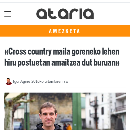
AMEZKETA
«Cross country maila goreneko lehen
hiru postuetan amaitzea dut buruan»
Igor Agirre
2016ko urtarrilaren 7a