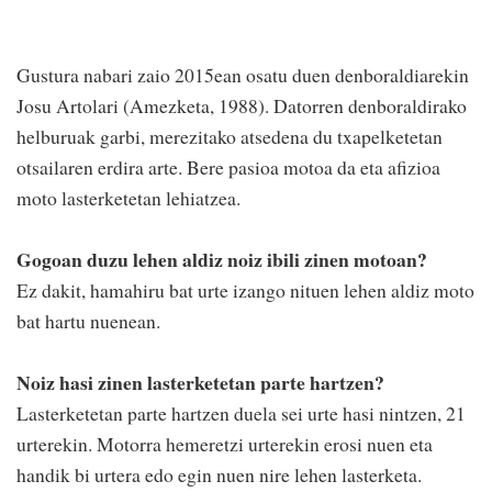
Gustura nabari zaio 2015ean osatu duen denboraldiarekin
Josu Artolari (Amezketa, 1988). Datorren denboraldirako
helburuak garbi, merezitako atsedena du txapelketetan
otsailaren erdira arte. Bere pasioa motoa da eta afizioa
moto lasterketetan lehiatzea.
Gogoan duzu lehen aldiz noiz ibili zinen motoan?
Ez dakit, hamahiru bat urte izango nituen lehen aldiz moto
bat hartu nuenean.
Noiz hasi zinen lasterketetan parte hartzen?
Lasterketetan parte hartzen duela sei urte hasi nintzen, 21
urterekin. Motorra hemeretzi urterekin erosi nuen eta
handik bi urtera edo egin nuen nire lehen lasterketa.