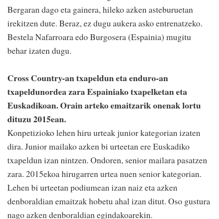
Bergaran dago eta gainera, hileko azken asteburuetan
irekitzen dute. Beraz, ez dugu aukera asko entrenatzeko.
Bestela Nafarroara edo Burgosera (Espainia) mugitu
behar izaten dugu.
Cross Country-an txapeldun eta enduro-an
txapeldunordea zara Espainiako txapelketan eta
Euskadikoan. Orain arteko emaitzarik onenak lortu
dituzu 2015ean.
Konpetizioko lehen hiru urteak junior kategorian izaten
dira. Junior mailako azken bi urteetan ere Euskadiko
txapeldun izan nintzen. Ondoren, senior mailara pasatzen
zara. 2015ekoa hirugarren urtea nuen senior kategorian.
Lehen bi urteetan podiumean izan naiz eta azken
denboraldian emaitzak hobetu ahal izan ditut. Oso gustura
nago azken denboraldian egindakoarekin.