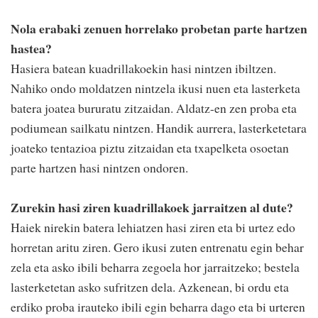
Nola erabaki zenuen horrelako probetan parte hartzen
hastea?
Hasiera batean kuadrillakoekin hasi nintzen ibiltzen.
Nahiko ondo moldatzen nintzela ikusi nuen eta lasterketa
batera joatea bururatu zitzaidan. Aldatz-en zen proba eta
podiumean sailkatu nintzen. Handik aurrera, lasterketetara
joateko tentazioa piztu zitzaidan eta txapelketa osoetan
parte hartzen hasi nintzen ondoren.
Zurekin hasi ziren kuadrillakoek jarraitzen al dute?
Haiek nirekin batera lehiatzen hasi ziren eta bi urtez edo
horretan aritu ziren. Gero ikusi zuten entrenatu egin behar
zela eta asko ibili beharra zegoela hor jarraitzeko; bestela
lasterketetan asko sufritzen dela. Azkenean, bi ordu eta
erdiko proba irauteko ibili egin beharra dago eta bi urteren