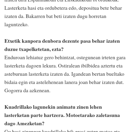
Lasterketa hasi eta ordubetera edo, depositua bete behar
izaten da. Bakarren bat beti izaten dugu horretan
laguntzeko.
Etxetik kanpora denbora dezente pasa behar izaten
duzue txapelketetan, ezta?
Enduroan lehiatuz gero behintzat, ostegunean irteten gara
lasterketa dagoen lekura. Ostiralean ibilbidea aztertu eta
asteburuan lasterketa izaten da. Igandean bertan bueltako
bidaia egin eta astelehenean lanera joan behar izaten dut.
Gogorra da azkenean.
Kuadrillako lagunekin animatu zinen lehen
lasterketan parte hartzera. Motoetarako zaletasuna
dago Amezketan?
Gu hasi ginenean kuadrillako bik erosi zuten motoa eta