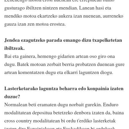
gusturago ibiltzen nintzen mendian. Lanean hasi eta
mendiko motoa ekartzeko aukera izan nuenean, aurreneko
gauza izan zen motoa erostea.
Jendea ezagutzeko parada emango dizu txapelketetan
ibiltzeak.
Bai eta gainera, hemengo gidarien artean oso giro ona
dugu. Batek motoan zerbait berria probatzen duenean gure
artean komentatzen dugu eta elkarri laguntzen diogu.
Lasterketarako laguntza beharra edo konpainia izaten
duzue?
Normalean beti eramaten dugu norbait gurekin. Enduro
modalitatean depositua betetzeko denbora izaten da, baina
cross country modalitatean bi ordu t'erdiko lasterketak
izaten dira Espainiakoan eta Euskadikoan bi ordukoak.