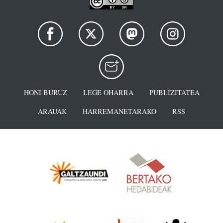
HONI BURUZ
LEGE OHARRA
PUBLIZITATEA
ARAUAK
HARREMANETARAKO
RSS