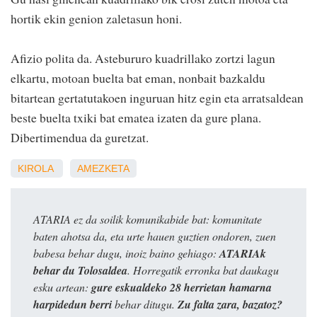
hortik ekin genion zaletasun honi.
Afizio polita da. Astebururo kuadrillako zortzi lagun
elkartu, motoan buelta bat eman, nonbait bazkaldu
bitartean gertatutakoen inguruan hitz egin eta arratsaldean
beste buelta txiki bat ematea izaten da gure plana.
Dibertimendua da guretzat.
KIROLA
AMEZKETA
ATARIA ez da soilik komunikabide bat: komunitate
baten ahotsa da, eta urte hauen guztien ondoren, zuen
babesa behar dugu, inoiz baino gehiago:
ATARIAk
behar du Tolosaldea
. Horregatik erronka bat daukagu
esku artean:
gure eskualdeko 28 herrietan hamarna
harpidedun berri
behar ditugu.
Zu falta zara, bazatoz?