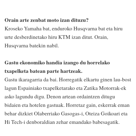
Orain arte zenbat moto izan dituzu?
Kroseko Yamaha bat, enduroko Husqvarna bat eta hiru
urte desberdinetako hiru KTM izan ditut. Orain,
Husqvarna batekin nabil.
Gastu ekonomiko handia izango du horrelako
txapelketa batean parte hartzeak.
Gastu ikaragarria da bai. Horregatik elkartu ginen lau-bost
lagun Espainiako txapelketarako eta Zatika Motorrak-ek
asko lagundu digu. Denon artean ordaintzen ditugu
bidaien eta hotelen gastuak. Horretaz gain, eskerrak eman
behar dizkiet Olaberriako Gasogas-i, Oteiza Goikoari eta
Hi Tech-i denboraldian zehar emandako babesagatik.