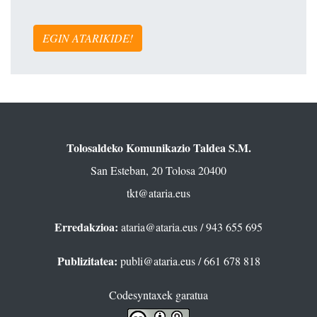
EGIN ATARIKIDE!
Tolosaldeko Komunikazio Taldea S.M.
San Esteban, 20 Tolosa 20400
tkt@ataria.eus
Erredakzioa:
ataria@ataria.eus
/ 943 655 695
Publizitatea:
publi@ataria.eus
/ 661 678 818
Codesyntaxek garatua