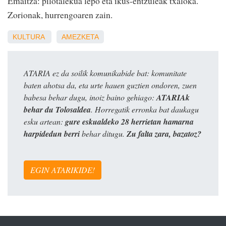
Emaitza: pilotalekua lepo eta ikus-entzuleak txaloka.
Zorionak, hurrengoaren zain.
KULTURA
AMEZKETA
ATARIA ez da soilik komunikabide bat: komunitate
baten ahotsa da, eta urte hauen guztien ondoren, zuen
babesa behar dugu, inoiz baino gehiago:
ATARIAk
behar du Tolosaldea
. Horregatik erronka bat daukagu
esku artean:
gure eskualdeko 28 herrietan hamarna
harpidedun berri
behar ditugu.
Zu falta zara, bazatoz?
EGIN ATARIKIDE!