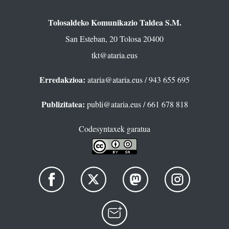
Tolosaldeko Komunikazio Taldea S.M.
San Esteban, 20 Tolosa 20400
tkt@ataria.eus
Erredakzioa:
ataria@ataria.eus
/ 943 655 695
Publizitatea:
publi@ataria.eus
/ 661 678 818
Codesyntaxek garatua