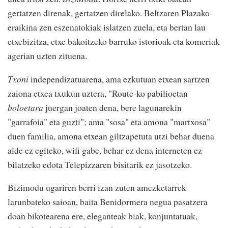
gertatzen direnak, gertatzen direlako. Beltzaren Plazako
eraikina zen eszenatokiak islatzen zuela, eta bertan lau
etxebizitza, etxe bakoitzeko barruko istorioak eta komeriak
agerian uzten zituena.
Txoni
independizatuarena, ama ezkutuan etxean sartzen
zaiona etxea txukun uztera, "Route-ko pabilioetan
boloetara
juergan joaten dena, bere lagunarekin
"garrafoia" eta guzti"; ama "sosa" eta amona "martxosa"
duen familia, amona etxean giltzapetuta utzi behar duena
alde ez egiteko, wifi gabe, behar ez dena interneten ez
bilatzeko edota Telepizzaren bisitarik ez jasotzeko.
Bizimodu ugariren berri izan zuten amezketarrek
larunbateko saioan, baita Benidormera negua pasatzera
doan bikotearena ere, eleganteak biak, konjuntatuak,