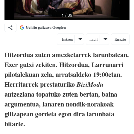
Gehitu gaitzazu Googlen
Entzun
Itzuli
Erraztu
Hitzordua zuten amezketarrek larunbatean.
Ezer gutxi zekiten. Hitzordua, Larrunarri
pilotalekuan zela, arratsaldeko 19:00etan.
Herritarrek prestaturiko
BiziModu
antzezlana topatuko zuten bertan, baina
argumentua, lanaren nondik-norakoak
giltzapean gordeta egon dira larunbata
bitarte.