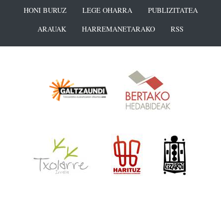
HONI BURUZ
LEGE OHARRA
PUBLIZITATEA
ARAUAK
HARREMANETARAKO
RSS