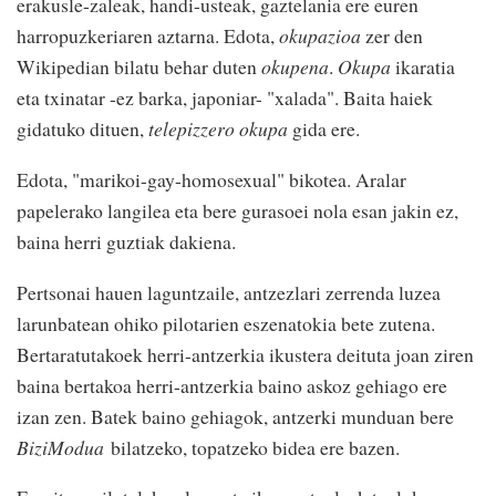
erakusle-zaleak, handi-usteak, gaztelania ere euren
harropuzkeriaren aztarna. Edota,
okupazioa
zer den
Wikipedian bilatu behar duten
okupena
.
Okupa
ikaratia
eta txinatar -ez barka, japoniar- "xalada". Baita haiek
gidatuko dituen,
telepizzero okupa
gida ere.
Edota, "marikoi-gay-homosexual" bikotea. Aralar
papelerako langilea eta bere gurasoei nola esan jakin ez,
baina herri guztiak dakiena.
Pertsonai hauen laguntzaile, antzezlari zerrenda luzea
larunbatean ohiko pilotarien eszenatokia bete zutena.
Bertaratutakoek herri-antzerkia ikustera deituta joan ziren
baina bertakoa herri-antzerkia baino askoz gehiago ere
izan zen. Batek baino gehiagok, antzerki munduan bere
BiziModua
bilatzeko, topatzeko bidea ere bazen.