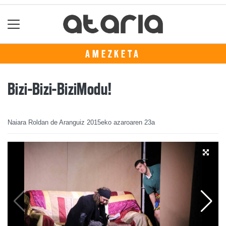
AMEZKETA
Bizi-Bizi-BiziModu!
Naiara Roldan de Aranguiz
2015eko azaroaren 23a