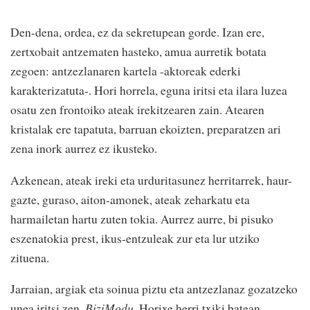
Den-dena, ordea, ez da sekretupean gorde. Izan ere,
zertxobait antzematen hasteko, amua aurretik botata
zegoen: antzezlanaren kartela -aktoreak ederki
karakterizatuta-. Hori horrela, eguna iritsi eta ilara luzea
osatu zen frontoiko ateak irekitzearen zain. Atearen
kristalak ere tapatuta, barruan ekoizten, preparatzen ari
zena inork aurrez ez ikusteko.
Azkenean, ateak ireki eta urduritasunez herritarrek, haur-
gazte, guraso, aiton-amonek, ateak zeharkatu eta
harmailetan hartu zuten tokia. Aurrez aurre, bi pisuko
eszenatokia prest, ikus-entzuleak zur eta lur utziko
zituena.
Jarraian, argiak eta soinua piztu eta antzezlanaz gozatzeko
unea iritsi zen.
BiziModu
. Horixe herri txiki batean