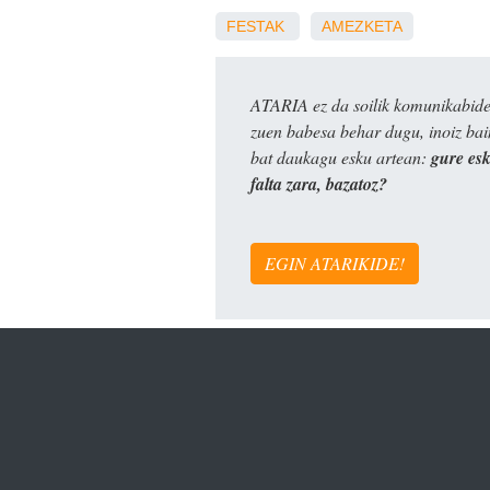
FESTAK
AMEZKETA
ATARIA ez da soilik komunikabide 
zuen babesa behar dugu, inoiz ba
bat daukagu esku artean:
gure es
falta zara, bazatoz?
EGIN ATARIKIDE!