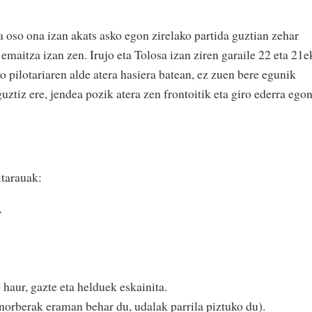
a oso ona izan akats asko egon zirelako partida guztian zehar
 emaitza izan zen. Irujo eta Tolosa izan ziren garaile 22 eta 21e
o pilotariaren alde atera hasiera batean, ez zuen bere egunik
uztiz ere, jendea pozik atera zen frontoitik eta giro ederra ego
tarauak:
A
 haur, gazte eta helduek eskainita.
 norberak eraman behar du, udalak parrila piztuko du).