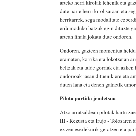
arteko herri kirolak lehenik eta ga
dute parte herri kirol saioan eta se
herritarrek, sega modalitate ezber
erdi moduko batzuk egin dituzte gaz
artean finala jokatu dute ondoren.
Ondoren, gazteen momentua heldu da
eramaten, korrika eta lokotxetan ari
beltzak eta talde gorriak eta azken 
ondorioak jasan dituenik ere eta am
duten lana eta denen gainetik umor
Pilota partida jendetsua
Atzo arratsaldean pilotak hartu zu
III - Rezusta eta Irujo - Tolosaren 
ez zen eserlekurik geratzen eta part