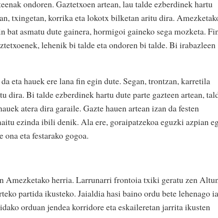
zteenak ondoren. Gaztetxoen artean, lau talde ezberdinek hartu
gan, txingetan, korrika eta lokotx bilketan aritu dira. Amezketak
din bat asmatu dute gainera, hormigoi gaineko sega mozketa. Fi
tetxoenek, lehenik bi talde eta ondoren bi talde. Bi irabazleen
 eta hauek ere lana fin egin dute. Segan, trontzan, karretila
tu dira. Bi talde ezberdinek hartu dute parte gazteen artean, tal
hauek atera dira garaile. Gazte hauen artean izan da festen
aitu ezinda ibili denik. Ala ere, goraipatzekoa eguzki azpian e
e ona eta festarako gogoa.
en Amezketako herria. Larrunarri frontoia txiki geratu zen Altu
arteko partida ikusteko. Jaialdia hasi baino ordu bete lehenago i
idako orduan jendea korridore eta eskaileretan jarrita ikusten