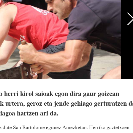
 herri kirol saioak egon dira gaur goizean
k urtera, geroz eta jende gehiago gerturatzen d
iagoa hartzen ari da.
te dute San Bartolome egunez Amezketan. Herriko gaztetxoen