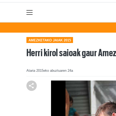
AMEZKETAKO JAIAK 2015
Herri kirol saioak gaur Ame
Ataria
2015eko abuztuaren 24a