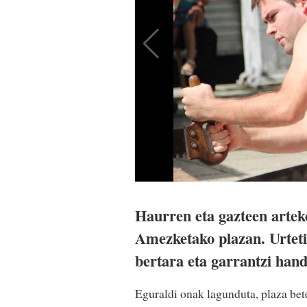
Haurren eta gazteen arteko
Amezketako plazan. Urteti
bertara eta garrantzi hand
Eguraldi onak lagunduta, plaza be