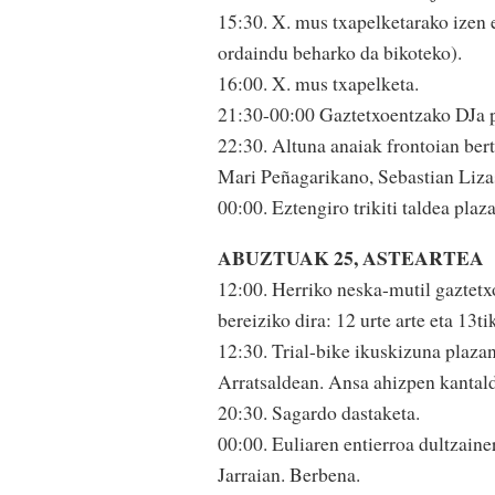
15:30. X. mus txapelketarako izen 
ordaindu beharko da bikoteko).
16:00. X. mus txapelketa.
21:30-00:00 Gaztetxoentzako DJa 
22:30. Altuna anaiak frontoian ber
Mari Peñagarikano, Sebastian Lizas
00:00. Eztengiro trikiti taldea plaz
ABUZTUAK 25, ASTEARTEA
12:00. Herriko neska-mutil gaztetx
bereiziko dira: 12 urte arte eta 13ti
12:30. Trial-bike ikuskizuna plazan
Arratsaldean. Ansa ahizpen kantal
20:30. Sagardo dastaketa.
00:00. Euliaren entierroa dultzain
Jarraian. Berbena.