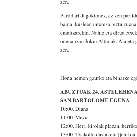
zen.
Partidari dagokionez, ez zen partid
baina ikusleen interesa piztu zuena
emaitzarekin. Nahiz eta dirua etxek
onena izan Jokin Altunak. Ala eta g
zen.
Hona hemen gaurko eta biharko egi
ABUZTUAK 24, ASTELEHEN
SAN BARTOLOME EGUNA
10:00. Diana.
11:00. Meza.
12:00. Herri kirolak plazan, herriko
13:00. Txakolin dastaketa (jatekoa