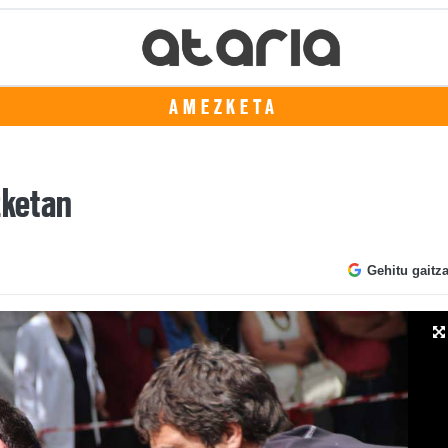
AMEZKETA
zketan
Gehitu gaitz