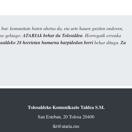
bat: komunitate baten ahotsa da, eta urte hauen guztien ondoren,
ino gehiago:
ATARIAk behar du Tolosaldea
. Horregatik erronka
kualdeko 28 herrietan hamarna harpidedun berri
behar ditugu.
Zu
Tolosaldeko Komunikazio Taldea S.M.
San Esteban, 20 Tolosa 20400
tkt@ataria.eus