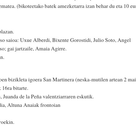
ematea. (bikoteetako batek amezketarra izan behar du eta 10 eu
plazan.
tso saioa: Uxue Alberdi, Bixente Gorostidi, Julio Soto, Angel
o; gai jartzaile, Amaia Agirre.
an.
oen bizikleta igoera San Martinera (neska-mutilen artean 2 mai
k 16ra bitarte.
, Juanda de la Peña valentziarraren eskutik.
dia, Altuna Anaiak frontoian
eroekin.