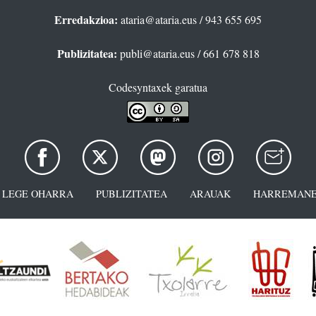
Erredakzioa:
ataria@ataria.eus
/ 943 655 695
Publizitatea:
publi@ataria.eus
/ 661 678 818
Codesyntaxek garatua
LEGE OHARRA
PUBLIZITATEA
ARAUAK
HARREMANE