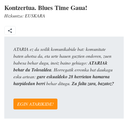
Kontzertua. Blues Time Gaua!
Hizkuntza:
EUSKARA
ATARIA ez da soilik komunikabide bat: komunitate
baten ahotsa da, eta urte hauen guztien ondoren, zuen
babesa behar dugu, inoiz baino gehiago:
ATARIAk
behar du Tolosaldea
. Horregatik erronka bat daukagu
esku artean:
gure eskualdeko 28 herrietan hamarna
harpidedun berri
behar ditugu.
Zu falta zara, bazatoz?
EGIN ATARIKIDE!