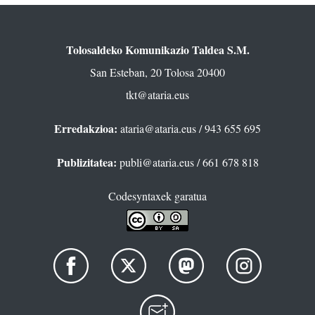
Tolosaldeko Komunikazio Taldea S.M.
San Esteban, 20 Tolosa 20400
tkt@ataria.eus
Erredakzioa:
ataria@ataria.eus
/ 943 655 695
Publizitatea:
publi@ataria.eus
/ 661 678 818
Codesyntaxek garatua