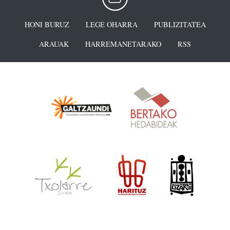
HONI BURUZ
LEGE OHARRA
PUBLIZITATEA
ARAUAK
HARREMANETARAKO
RSS