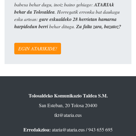
babesa behar dugu, inoiz baino gehiago:
ATARIAk
behar du Tolosaldea
. Horregatik erronka bat daukagu
esku artean:
gure eskualdeko 28 herrietan hamarna
harpidedun berri
behar ditugu.
Zu falta zara, bazatoz?
EGIN ATARIKIDE!
Tolosaldeko Komunikazio Taldea S.M.
San Esteban, 20 Tolosa 20400
tkt@ataria.eus
Erredakzioa:
ataria@ataria.eus
/ 943 655 695