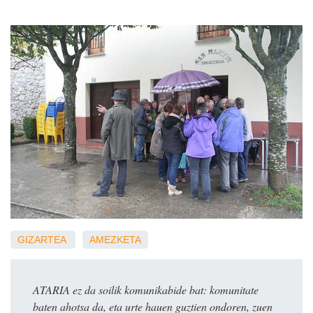
GIZARTEA
AMEZKETA
ATARIA ez da soilik komunikabide bat: komunitate
baten ahotsa da, eta urte hauen guztien ondoren, zuen