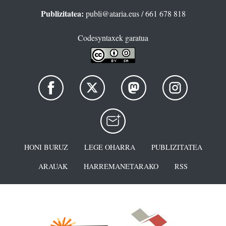
Publizitatea:
publi@ataria.eus
/ 661 678 818
Codesyntaxek garatua
HONI BURUZ
LEGE OHARRA
PUBLIZITATEA
ARAUAK
HARREMANETARAKO
RSS