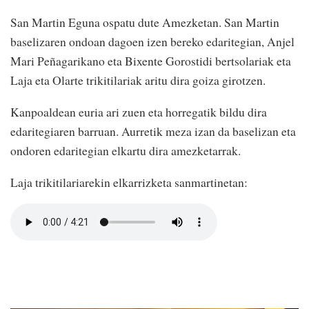
San Martin Eguna ospatu dute Amezketan. San Martin
baselizaren ondoan dagoen izen bereko edaritegian, Anjel
Mari Peñagarikano eta Bixente Gorostidi bertsolariak eta
Laja eta Olarte trikitilariak aritu dira goiza girotzen.
Kanpoaldean euria ari zuen eta horregatik bildu dira
edaritegiaren barruan. Aurretik meza izan da baselizan eta
ondoren edaritegian elkartu dira amezketarrak.
Laja trikitilariarekin elkarrizketa sanmartinetan: