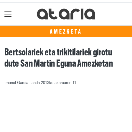
AMEZKETA
Bertsolariek eta trikitilariek girotu
dute San Martin Eguna Amezketan
Imanol Garcia Landa
2013ko azaroaren 11