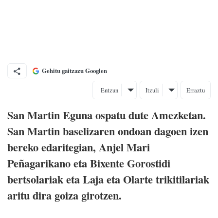
Gehitu gaitzazu Googlen
Entzun
Itzuli
Erraztu
San Martin Eguna ospatu dute Amezketan.
San Martin baselizaren ondoan dagoen izen
bereko edaritegian, Anjel Mari
Peñagarikano eta Bixente Gorostidi
bertsolariak eta Laja eta Olarte trikitilariak
aritu dira goiza girotzen.