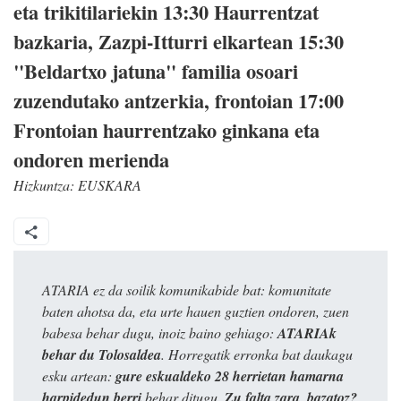
eta trikitilariekin 13:30 Haurrentzat
bazkaria, Zazpi-Itturri elkartean 15:30
"Beldartxo jatuna" familia osoari
zuzendutako antzerkia, frontoian 17:00
Frontoian haurrentzako ginkana eta
ondoren merienda
Hizkuntza:
EUSKARA
ATARIA ez da soilik komunikabide bat: komunitate
baten ahotsa da, eta urte hauen guztien ondoren, zuen
babesa behar dugu, inoiz baino gehiago:
ATARIAk
behar du Tolosaldea
. Horregatik erronka bat daukagu
esku artean:
gure eskualdeko 28 herrietan hamarna
harpidedun berri
behar ditugu.
Zu falta zara, bazatoz?