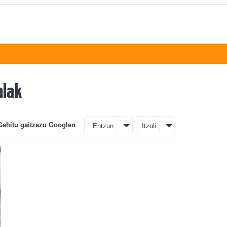
alak
Gehitu gaitzazu Googlen
Entzun
Itzuli