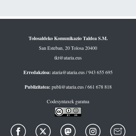
Tolosaldeko Komunikazio Taldea S.M.
San Esteban, 20 Tolosa 20400
tkt@ataria.eus
Erredakzioa:
ataria@ataria.eus
/ 943 655 695
Publizitatea:
publi@ataria.eus
/ 661 678 818
Codesyntaxek garatua