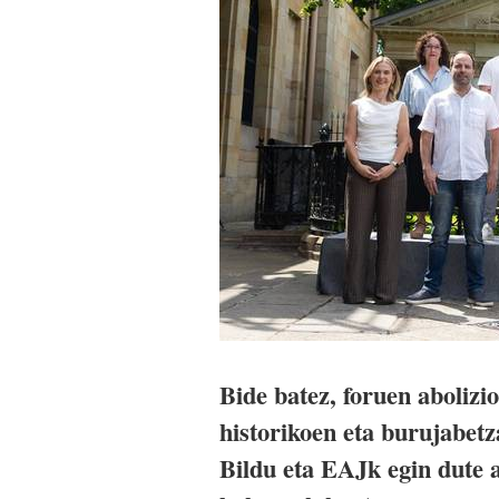
Bide batez, foruen abolizi
historikoen eta burujabetz
Bildu eta EAJk egin dute 