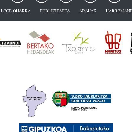
LEGE OHARRA
PUBLIZITATEA
ARAUAK
HARREMANE