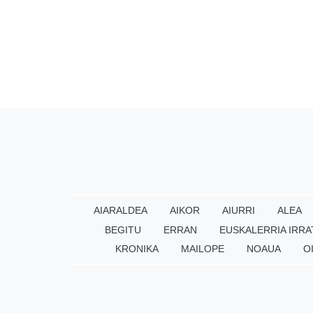
AIARALDEA
AIKOR
AIURRI
ALEA
BEGITU
ERRAN
EUSKALERRIA IRRA
KRONIKA
MAILOPE
NOAUA
O