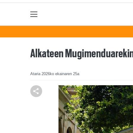
Alkateen Mugimenduarekin 
Ataria
2026ko ekainaren 25a