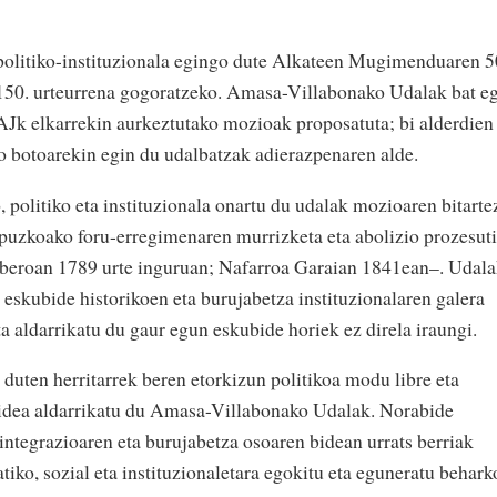
 politiko-instituzionala egingo dute Alkateen Mugimenduaren 5
 150. urteurrena gogoratzeko. Amasa-Villabonako Udalak bat e
AJk elkarrekin aurkeztutako mozioak proposatuta; bi alderdien
 botoarekin egin du udalbatzak adierazpenaren alde.
, politiko eta instituzionala onartu du udalak mozioaren bitarte
ipuzkoako foru-erregimenaren murrizketa eta abolizio prozesut
beroan 1789 urte inguruan; Nafarroa Garaian 1841ean–. Udal
o eskubide historikoen eta burujabetza instituzionalaren galera
ta aldarrikatu du gaur egun eskubide horiek ez direla iraungi.
duten herritarrek beren etorkizun politikoa modu libre eta
idea aldarrikatu du Amasa-Villabonako Udalak. Norabide
 integrazioaren eta burujabetza osoaren bidean urrats berriak
iko, sozial eta instituzionaletara egokitu eta eguneratu behark