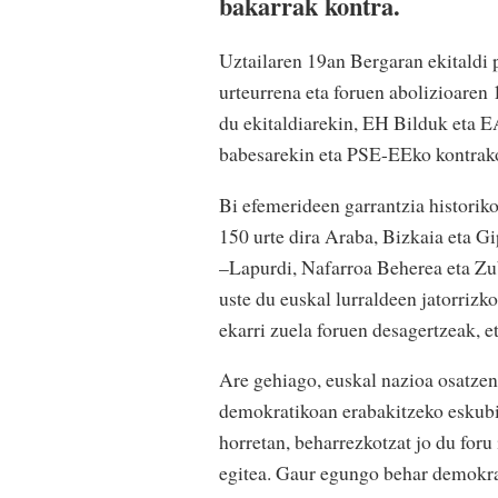
bakarrak kontra.
Uztailaren 19an Bergaran ekitaldi
urteurrena eta foruen abolizioaren
du ekitaldiarekin, EH Bilduk eta E
babesarekin eta PSE-EEko kontrako
Bi efemerideen garrantzia historiko
150 urte dira Araba, Bizkaia eta G
–Lapurdi, Nafarroa Beherea eta Zu
uste du euskal lurraldeen jatorrizk
ekarri zuela foruen desagertzeak, e
Are gehiago, euskal nazioa osatzen 
demokratikoan erabakitzeko eskub
horretan, beharrezkotzat jo du foru
egitea. Gaur egungo behar demokrat