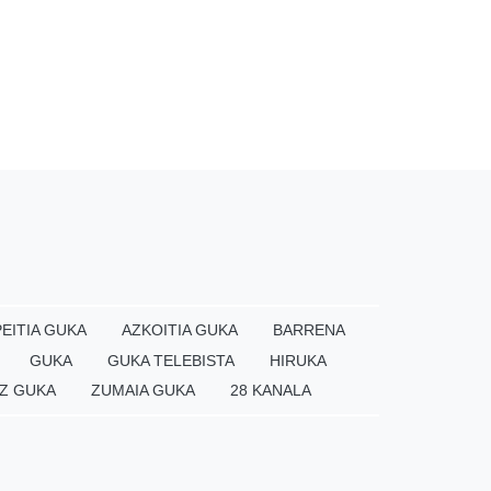
EITIA GUKA
AZKOITIA GUKA
BARRENA
GUKA
GUKA TELEBISTA
HIRUKA
Z GUKA
ZUMAIA GUKA
28 KANALA