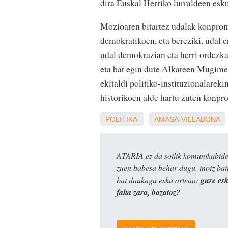
dira Euskal Herriko lurraldeen esk
Mozioaren bitartez udalak konprom
demokratikoen, eta bereziki, udal 
udal demokrazian eta herri ordezka
eta bat egin dute Alkateen Mugime
ekitaldi politiko-instituzionalare
historikoen alde hartu zuten konpro
POLITIKA
AMASA-VILLABONA
ATARIA ez da soilik komunikabide 
zuen babesa behar dugu, inoiz ba
bat daukagu esku artean:
gure es
falta zara, bazatoz?