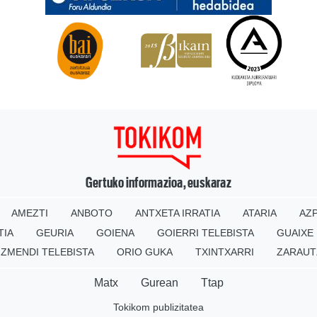
Gertuko informazioa, euskaraz
AMEZTI
ANBOTO
ANTXETA IRRATIA
ATARIA
AZP
TIA
GEURIA
GOIENA
GOIERRI TELEBISTA
GUAIXE
IZMENDI TELEBISTA
ORIO GUKA
TXINTXARRI
ZARAUT
Matx
Gurean
Ttap
Tokikom publizitatea