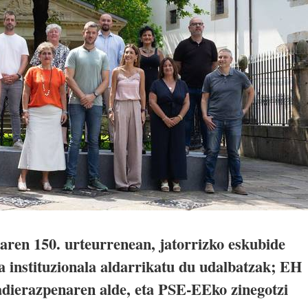
oaren 150. urteurrenean, jatorrizko eskubide
a instituzionala aldarrikatu du udalbatzak; EH
adierazpenaren alde, eta PSE-EEko zinegotzi