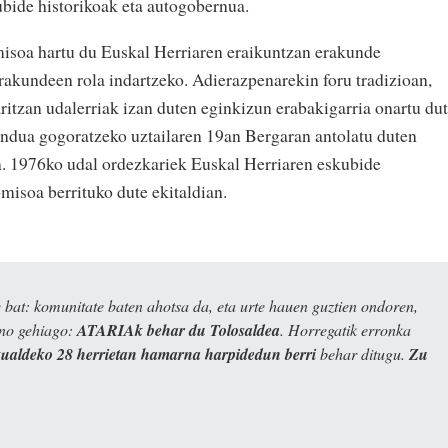
ubide historikoak eta autogobernua.
isoa hartu du Euskal Herriaren eraikuntzan erakunde
erakundeen rola indartzeko. Adierazpenarekin foru tradizioan,
ritzan udalerriak izan duten eginkizun erabakigarria onartu dut
ndua gogoratzeko uztailaren 19an Bergaran antolatu duten
kin. 1976ko udal ordezkariek Euskal Herriaren eskubide
misoa berrituko dute ekitaldian.
bat: komunitate baten ahotsa da, eta urte hauen guztien ondoren,
ino gehiago:
ATARIAk behar du Tolosaldea
. Horregatik erronka
kualdeko 28 herrietan hamarna harpidedun berri
behar ditugu.
Zu