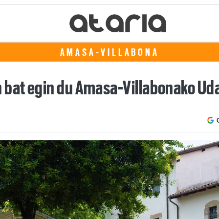
AMASA-VILLABONA
bat egin du Amasa-Villabonako Ud