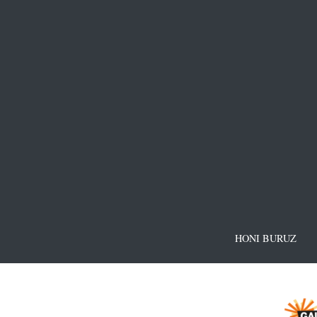
HONI BURUZ