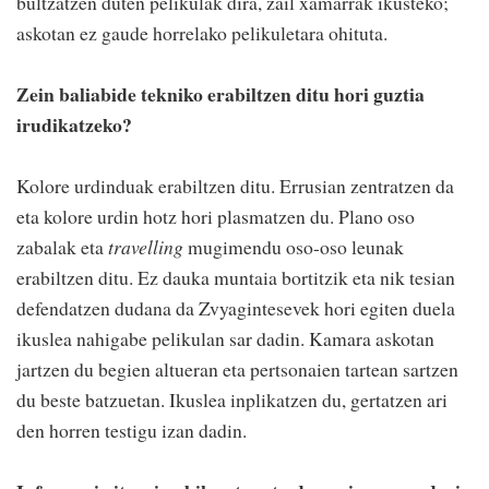
bultzatzen duten pelikulak dira, zail xamarrak ikusteko;
askotan ez gaude horrelako pelikuletara ohituta.
Zein baliabide tekniko erabiltzen ditu hori guztia
irudikatzeko?
Kolore urdinduak erabiltzen ditu. Errusian zentratzen da
eta kolore urdin hotz hori plasmatzen du. Plano oso
zabalak eta
travelling
mugimendu oso-oso leunak
erabiltzen ditu. Ez dauka muntaia bortitzik eta nik tesian
defendatzen dudana da Zvyagintesevek hori egiten duela
ikuslea nahigabe pelikulan sar dadin. Kamara askotan
jartzen du begien altueran eta pertsonaien tartean sartzen
du beste batzuetan. Ikuslea inplikatzen du, gertatzen ari
den horren testigu izan dadin.