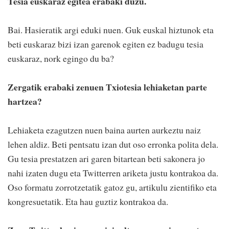
Tesia euskaraz egitea erabaki duzu.
Bai. Hasieratik argi eduki nuen. Guk euskal hiztunok eta
beti euskaraz bizi izan garenok egiten ez badugu tesia
euskaraz, nork egingo du ba?
Zergatik erabaki zenuen Txiotesia lehiaketan parte
hartzea?
Lehiaketa ezagutzen nuen baina aurten aurkeztu naiz
lehen aldiz. Beti pentsatu izan dut oso erronka polita dela.
Gu tesia prestatzen ari garen bitartean beti sakonera jo
nahi izaten dugu eta Twitterren ariketa justu kontrakoa da.
Oso formatu zorrotzetatik gatoz gu, artikulu zientifiko eta
kongresuetatik. Eta hau guztiz kontrakoa da.