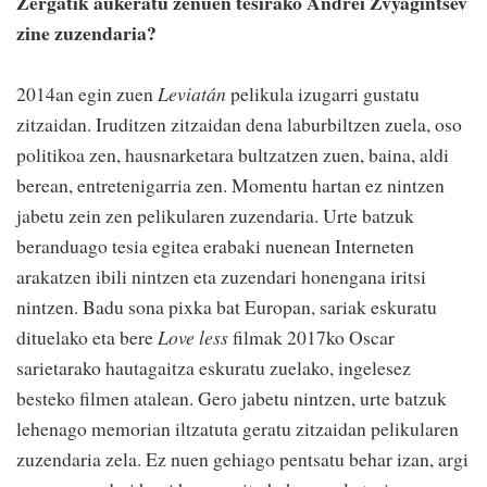
Zergatik aukeratu zenuen tesirako Andrei Zvyagintsev
zine zuzendaria?
2014an egin zuen
Leviatán
pelikula izugarri gustatu
zitzaidan. Iruditzen zitzaidan dena laburbiltzen zuela, oso
politikoa zen, hausnarketara bultzatzen zuen, baina, aldi
berean, entretenigarria zen. Momentu hartan ez nintzen
jabetu zein zen pelikularen zuzendaria. Urte batzuk
beranduago tesia egitea erabaki nuenean Interneten
arakatzen ibili nintzen eta zuzendari honengana iritsi
nintzen. Badu sona pixka bat Europan, sariak eskuratu
dituelako eta bere
Love less
filmak 2017ko Oscar
sarietarako hautagaitza eskuratu zuelako, ingelesez
besteko filmen atalean. Gero jabetu nintzen, urte batzuk
lehenago memorian iltzatuta geratu zitzaidan pelikularen
zuzendaria zela. Ez nuen gehiago pentsatu behar izan, argi