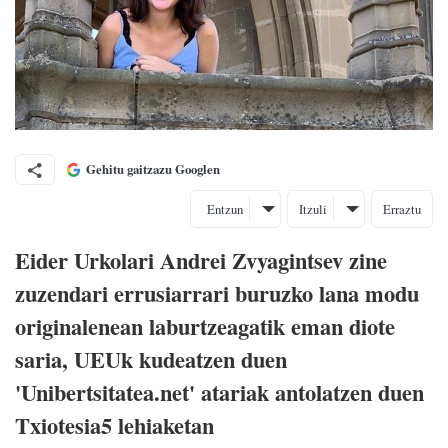
Gehitu gaitzazu Googlen
Entzun
Itzuli
Erraztu
Eider Urkolari Andrei Zvyagintsev zine
zuzendari errusiarrari buruzko lana modu
originalenean laburtzeagatik eman diote
saria, UEUk kudeatzen duen
'Unibertsitatea.net' atariak antolatzen duen
Txiotesia5 lehiaketan