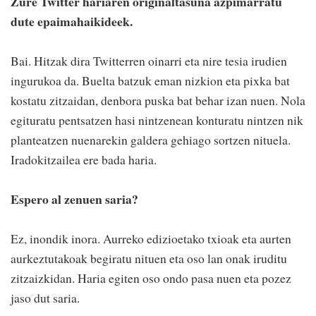
Zure Twitter hariaren originaltasuna azpimarratu
dute epaimahaikideek.
Bai. Hitzak dira Twitterren oinarri eta nire tesia irudien
ingurukoa da. Buelta batzuk eman nizkion eta pixka bat
kostatu zitzaidan, denbora puska bat behar izan nuen. Nola
egituratu pentsatzen hasi nintzenean konturatu nintzen nik
planteatzen nuenarekin galdera gehiago sortzen nituela.
Iradokitzailea ere bada haria.
Espero al zenuen saria?
Ez, inondik inora. Aurreko edizioetako txioak eta aurten
aurkeztutakoak begiratu nituen eta oso lan onak iruditu
zitzaizkidan. Haria egiten oso ondo pasa nuen eta pozez
jaso dut saria.