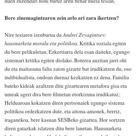
nuen zuzendari honi buruz aritu behar nuela tesian.
Bere zinemagintzaren zein arlo ari zara ikertzen?
Nire tesiaren izenburua da
Andrei Zvyagintsev:
hausnarketa morala eta politikoa
. Kritika soziala egiten
du bere pelikuletan. Ezkertiarra dela esan daiteke, egungo
sistemari kritika egiten diolako. Boterea auzitan jarri ohi
du eta maitasuna falta zaion gizarte bat irudikatzen du, oso
indibidualista, ondoan duenaz kezkatzen ez dena. Familia
bateko kideak azaltzen ditu gizartearen metafora gisa eta
umeak ageri dira bere filmetan etorkizuna irudikatuz;
Helduaroan kokatzen diren pertsonaiek egungo sistema
politikoa ordezkatzen dute, eta aitona-amonek, berriz,
iraganekoa, bere kasuan SESBeko gizartea. Hor sortzen
diren gatazkak islatzen ditu bere lanetan. Hausnarketa