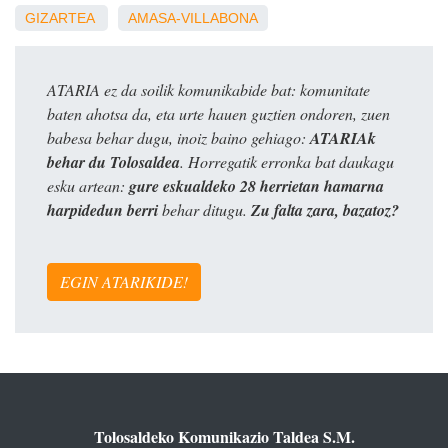
GIZARTEA
AMASA-VILLABONA
ATARIA ez da soilik komunikabide bat: komunitate
baten ahotsa da, eta urte hauen guztien ondoren, zuen
babesa behar dugu, inoiz baino gehiago:
ATARIAk
behar du Tolosaldea
. Horregatik erronka bat daukagu
esku artean:
gure eskualdeko 28 herrietan hamarna
harpidedun berri
behar ditugu.
Zu falta zara, bazatoz?
EGIN ATARIKIDE!
Tolosaldeko Komunikazio Taldea S.M.