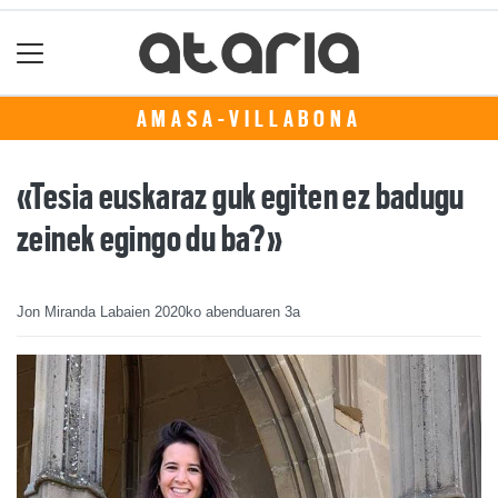
AMASA-VILLABONA
«Tesia euskaraz guk egiten ez badugu
zeinek egingo du ba?»
Jon Miranda Labaien
2020ko abenduaren 3a