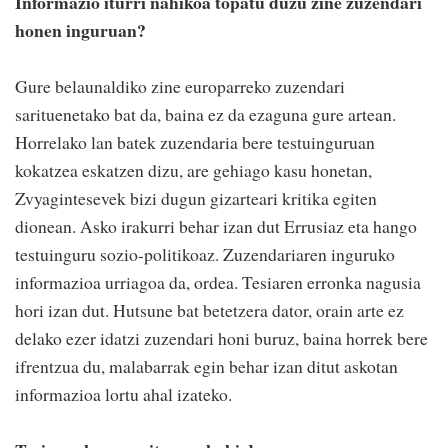
Informazio iturri nahikoa topatu duzu zine zuzendari
honen inguruan?
Gure belaunaldiko zine europarreko zuzendari
sarituenetako bat da, baina ez da ezaguna gure artean.
Horrelako lan batek zuzendaria bere testuinguruan
kokatzea eskatzen dizu, are gehiago kasu honetan,
Zvyagintesevek bizi dugun gizarteari kritika egiten
dionean. Asko irakurri behar izan dut Errusiaz eta hango
testuinguru sozio-politikoaz. Zuzendariaren inguruko
informazioa urriagoa da, ordea. Tesiaren erronka nagusia
hori izan dut. Hutsune bat betetzera dator, orain arte ez
delako ezer idatzi zuzendari honi buruz, baina horrek bere
ifrentzua du, malabarrak egin behar izan ditut askotan
informazioa lortu ahal izateko.