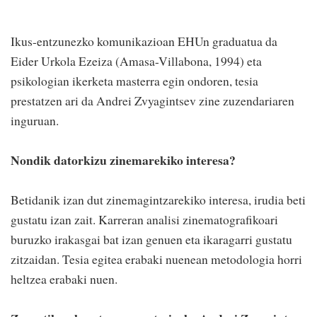
Ikus-entzunezko komunikazioan EHUn graduatua da
Eider Urkola Ezeiza (Amasa-Villabona, 1994) eta
psikologian ikerketa masterra egin ondoren, tesia
prestatzen ari da Andrei Zvyagintsev zine zuzendariaren
inguruan.
Nondik datorkizu zinemarekiko interesa?
Betidanik izan dut zinemagintzarekiko interesa, irudia beti
gustatu izan zait. Karreran analisi zinematografikoari
buruzko irakasgai bat izan genuen eta ikaragarri gustatu
zitzaidan. Tesia egitea erabaki nuenean metodologia horri
heltzea erabaki nuen.