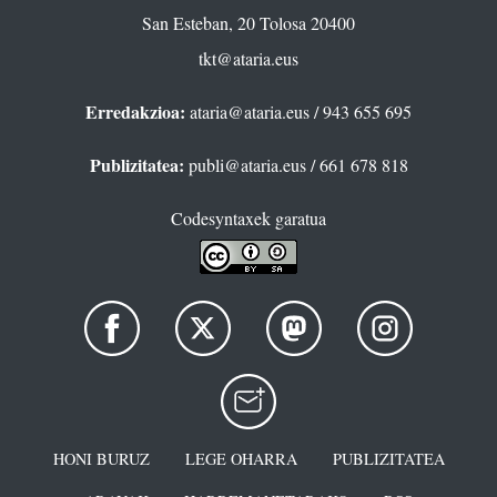
San Esteban, 20 Tolosa 20400
tkt@ataria.eus
Erredakzioa:
ataria@ataria.eus
/ 943 655 695
Publizitatea:
publi@ataria.eus
/ 661 678 818
Codesyntaxek garatua
HONI BURUZ
LEGE OHARRA
PUBLIZITATEA