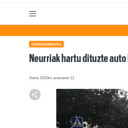
KORONABIRUSA
Neurriak hartu dituzte auto 
Ataria
2020ko azaroaren 11