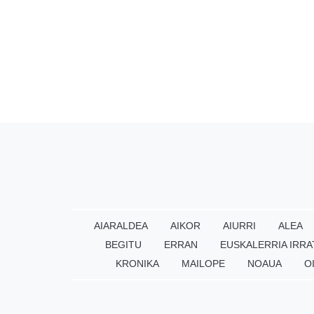
AIARALDEA
AIKOR
AIURRI
ALEA
BEGITU
ERRAN
EUSKALERRIA IRRA
KRONIKA
MAILOPE
NOAUA
O