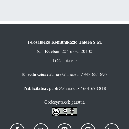
Tolosaldeko Komunikazio Taldea S.M.
San Esteban, 20 Tolosa 20400
tkt@ataria.eus
Erredakzioa:
ataria@ataria.eus
/ 943 655 695
Publizitatea:
publi@ataria.eus
/ 661 678 818
Codesyntaxek garatua