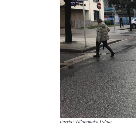
Iturria: Villabonako Udala