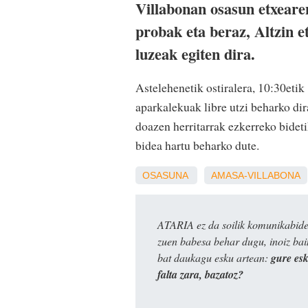
Villabonan osasun etxeare
probak eta beraz, Altzin 
luzeak egiten dira.
Astelehenetik ostiralera, 10:30etik
aparkalekuak libre utzi beharko di
doazen herritarrak ezkerreko bidet
bidea hartu beharko dute.
OSASUNA
AMASA-VILLABONA
ATARIA ez da soilik komunikabide 
zuen babesa behar dugu, inoiz ba
bat daukagu esku artean:
gure es
falta zara, bazatoz?