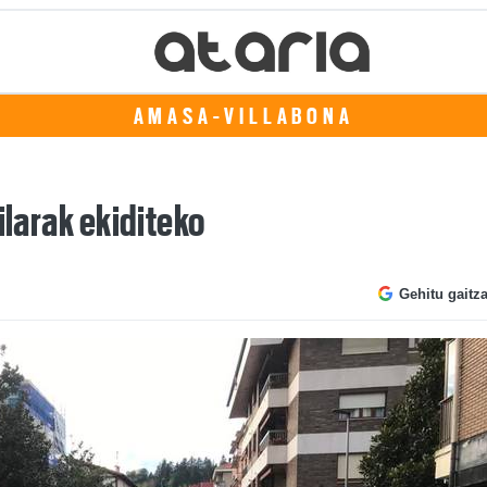
AMASA-VILLABONA
ilarak ekiditeko
Gehitu gaitz