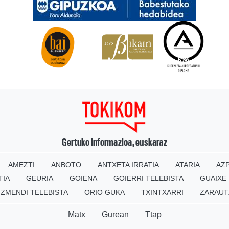
Gertuko informazioa, euskaraz
AMEZTI
ANBOTO
ANTXETA IRRATIA
ATARIA
AZP
TIA
GEURIA
GOIENA
GOIERRI TELEBISTA
GUAIXE
IZMENDI TELEBISTA
ORIO GUKA
TXINTXARRI
ZARAUT
Matx
Gurean
Ttap