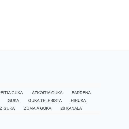
EITIA GUKA
AZKOITIA GUKA
BARRENA
GUKA
GUKA TELEBISTA
HIRUKA
Z GUKA
ZUMAIA GUKA
28 KANALA