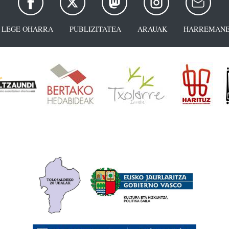
LEGE OHARRA
PUBLIZITATEA
ARAUAK
HARREMANE