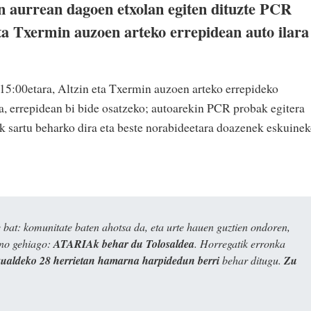
n aurrean dagoen etxolan egiten dituzte PCR
eta Txermin auzoen arteko errepidean auto ilara
 15:00etara, Altzin eta Txermin auzoen arteko errepideko
ra, errepidean bi bide osatzeko; autoarekin PCR probak egitera
ik sartu beharko dira eta beste norabideetara doazenek eskuine
bat: komunitate baten ahotsa da, eta urte hauen guztien ondoren,
ino gehiago:
ATARIAk behar du Tolosaldea
. Horregatik erronka
kualdeko 28 herrietan hamarna harpidedun berri
behar ditugu.
Zu