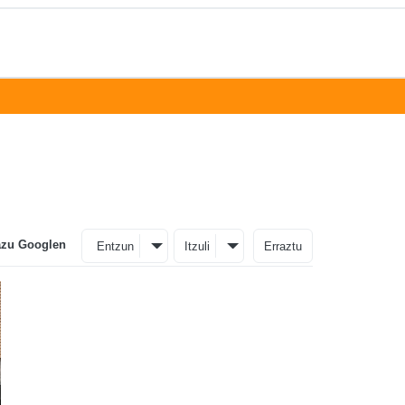
azu Googlen
Entzun
Itzuli
Erraztu