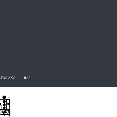
TARAKO
RSS