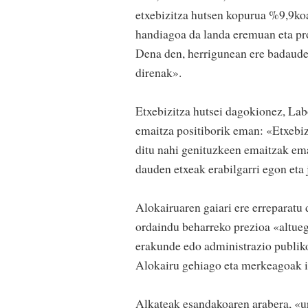
etxebizitza hutsen kopurua %9,9koa 
handiagoa da landa eremuan eta pro
Dena den, herrigunean ere badaude 
direnak».
Etxebizitza hutsei dagokionez, Labo
emaitza positiborik eman: «Etxebiz
ditu nahi genituzkeen emaitzak eman
dauden etxeak erabilgarri egon et
Alokairuaren gaiari ere erreparatu
ordaindu beharreko prezioa «altueg
erakunde edo administrazio publiko
Alokairu gehiago eta merkeagoak i
Alkateak esandakoaren arabera, «