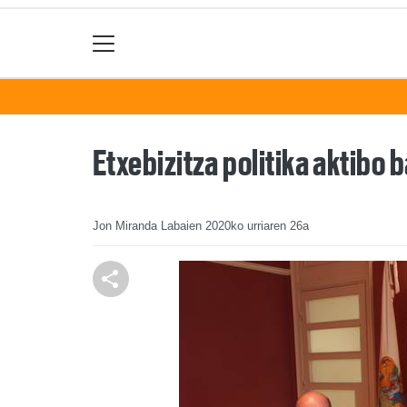
Etxebizitza politika aktibo
Jon Miranda Labaien
2020ko urriaren 26a