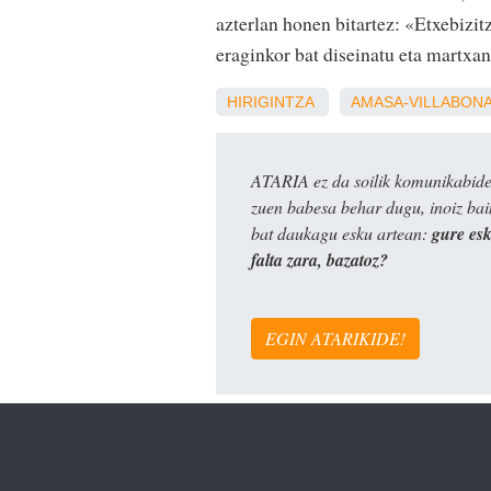
azterlan honen bitartez: «Etxebizit
eraginkor bat diseinatu eta martxan 
HIRIGINTZA
AMASA-VILLABON
ATARIA ez da soilik komunikabide 
zuen babesa behar dugu, inoiz ba
bat daukagu esku artean:
gure es
falta zara, bazatoz?
EGIN ATARIKIDE!