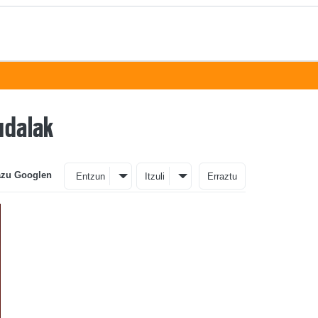
 udalak
azu Googlen
Entzun
Itzuli
Erraztu