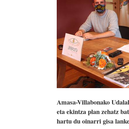
Amasa-Villabonako Udalak
eta ekintza plan zehatz ba
hartu du oinarri gisa lank