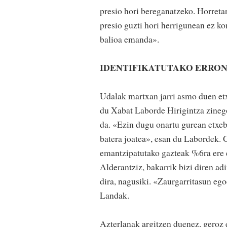
presio hori bereganatzeko. Horreta
presio guzti hori herrigunean ez ko
balioa emanda».
IDENTIFIKATUTAKO ERRO
Udalak martxan jarri asmo duen etx
du Xabat Laborde Hirigintza zineg
da. «Ezin dugu onartu gurean etxebi
batera joatea», esan du Labordek
emantzipatutako gazteak %6ra ere ez
Alderantziz, bakarrik bizi diren a
dira, nagusiki. «Zaurgarritasun eg
Landak.
Azterlanak argitzen duenez, geroz e