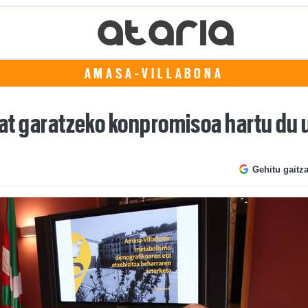
AMASA-VILLABONA
 bat garatzeko konpromisoa hartu du
Gehitu gaitz