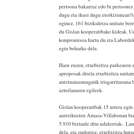
pertsona bakarraz edo bi pertsonez
dugu eta ikusi dugu etorkizunean%7
eginez, 161 bizikidetza unitate ber
du Gislan kooperatibako kideak. Ud
konpromisoa hartu du eta Labordek
egin beharko dela.
Hain zuzen, etxebizitza parkearen 
aproposak direla etxebizitza unitat
antzinatasunagatik irisgarritasuna 
azterlanaren egileek.
Gislan kooperatibak 15 urtera egin 
aurreikusten Amasa-Villabonan bizt
5.910 biztanle ditu udalerriak-. L
dela, eta ondorioz, etxebizitza hu