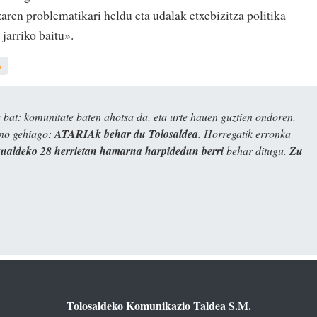
zaren problematikari heldu eta udalak etxebizitza politika
jarriko baitu».
A
bat: komunitate baten ahotsa da, eta urte hauen guztien ondoren,
ino gehiago:
ATARIAk behar du Tolosaldea
. Horregatik erronka
kualdeko 28 herrietan hamarna harpidedun berri
behar ditugu.
Zu
Tolosaldeko Komunikazio Taldea S.M.