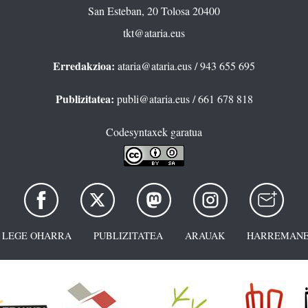
San Esteban, 20 Tolosa 20400
tkt@ataria.eus
Erredakzioa:
ataria@ataria.eus
/ 943 655 695
Publizitatea:
publi@ataria.eus
/ 661 678 818
Codesyntaxek garatua
LEGE OHARRA
PUBLIZITATEA
ARAUAK
HARREMANE