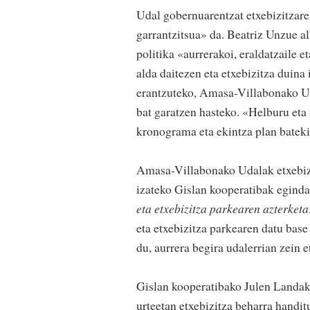
Udal gobernuarentzat etxebizitzare
garrantzitsua» da. Beatriz Unzue alk
politika «aurrerakoi, eraldatzaile e
alda daitezen eta etxebizitza duina
erantzuteko, Amasa-Villabonako Ud
bat garatzen hasteko. «Helburu eta
kronograma eta ekintza plan bateki
Amasa-Villabonako Udalak etxebizit
izateko Gislan kooperatibak eginda
eta etxebizitza parkearen azterketa
eta etxebizitza parkearen datu base
du, aurrera begira udalerrian zein 
Gislan kooperatibako Julen Landak
urteetan etxebizitza beharra handi