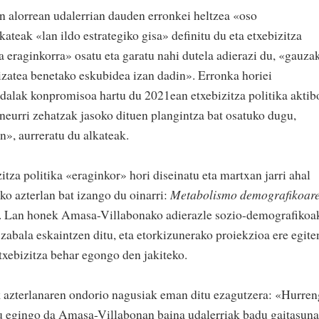
n alorrean udalerrian dauden erronkei heltzea «oso
ateak «lan ildo estrategiko gisa» definitu du eta etxebizitza
ta eraginkorra» osatu eta garatu nahi dutela adierazi du, «gauza
 izatea benetako eskubidea izan dadin». Erronka horiei
alak konpromisoa hartu du 2021ean etxebizitza politika aktib
 neurri zehatzak jasoko dituen plangintza bat osatuko dugu,
n», aurreratu du alkateak.
za politika «eraginkor» hori diseinatu eta martxan jarri ahal
ko azterlan bat izango du oinarri:
Metabolismo demografikoar
. Lan honek Amasa-Villabonako adierazle sozio-demografikoa
 zabala eskaintzen ditu, eta etorkizunerako proiekzioa ere egite
etxebizitza behar egongo den jakiteko.
 azterlanaren ondorio nagusiak eman ditu ezagutzera: «Hurre
tu egingo da Amasa-Villabonan baina udalerriak badu gaitasuna