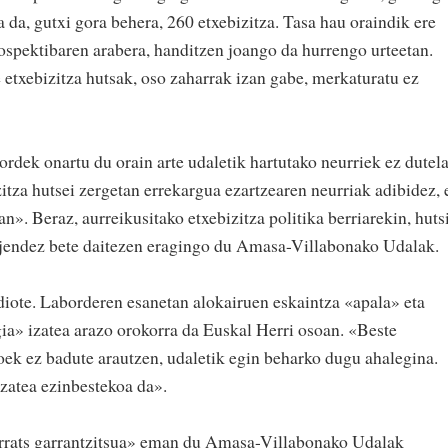
da, gutxi gora behera, 260 etxebizitza. Tasa hau oraindik ere
spektibaren arabera, handitzen joango da hurrengo urteetan.
etxebizitza hutsak, oso zaharrak izan gabe, merkaturatu ez
rdek onartu du orain arte udaletik hartutako neurriek ez dutel
itza hutsei zergetan errekargua ezartzearen neurriak adibidez, 
». Beraz, aurreikusitako etxebizitza politika berriarekin, huts
a jendez bete daitezen eragingo du Amasa-Villabonako Udalak.
 diote. Laborderen esanetan alokairuen eskaintza «apala» eta
ia» izatea arazo orokorra da Euskal Herri osoan. «Beste
ek ez badute arautzen, udaletik egin beharko dugu ahalegina.
zatea ezinbestekoa da».
urrats garrantzitsua» eman du Amasa-Villabonako Udalak