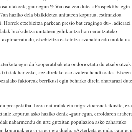
 osatutakoek; gaur egun %56a osatzen dute. «Prospektiba egin
an haziko dela bizikidetza unitateen kopurua, estimazioa
ri. Horrek etxebizitza parkean presio bat eragingo du», adierazi
alak bizikidetza unitateen gehikuntza horri erantzuteko
 azpimarratu du, etxebizitza eskaintza «zabaldu edo moldatu»
azterketa egin du kooperatibak eta ondorioztatu du etxebizitzak
e txikiak hartzeko, «ez direlako oso azalera handikoak». Etxeen
bezalako faktoreak berrikusi egin beharko direla ohartarazi dut
du prospektiba. Joera naturalak eta migrazioarenak ikusita, ez 
anle kopurua asko haziko denik -gaur egun, erroldaren arabera
andak nabarmendu du urte gutxitan populazioa asko zahartuko
tsen kopuruak ere gora egingo duela. «Azterketa eginda, gaur eg