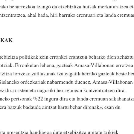
rako beharrezkoa izango da etxebizitza hutsak merkaturatzea et
ntzentratzea, ahal bada, hiri barruko eremuari eta landa eremua
NKAK
ebizitza politikak zein erronkei erantzun beharko dien zehaztu
otziak. Erronketan lehena, gazteak Amasa-Villabonan errotzea
zitza lortzeko zailtasunak izateagatik herriko gazteak beste her
. Gislaneko ordezkariak nabarmendu duenez, Amasa-Villabonan
 dira iristen eta nagusiki herrigunean kontzentratzen dira.
dineko pertsonak %22 inguru dira eta landa eremuan sakabanatz
oera batzuk badaude aintzat hartu behar direnak», esan du
ta presentzia handiagoa dute etxebizitza unitate txikiek,