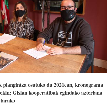
 plangintza osatuko du 2021ean, kronograma
tekin; Gislan kooperatibak egindako azterlana
etarako