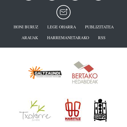
HONI BURUZ
LEGE OHARRA
PUBLIZITATEA
ARAUAK
HARREMANETARAKO
RSS