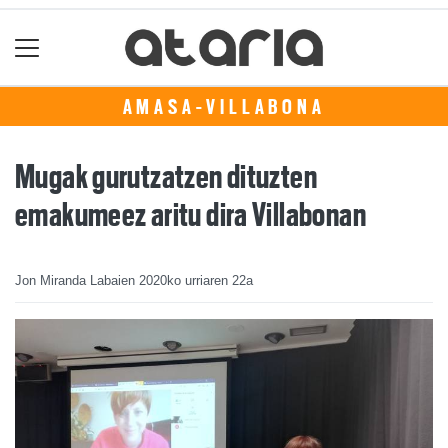
AMASA-VILLABONA
Mugak gurutzatzen dituzten
emakumeez aritu dira Villabonan
Jon Miranda Labaien
2020ko urriaren 22a