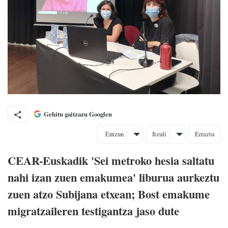
Gehitu gaitzazu Googlen
Entzun
Itzuli
Erraztu
CEAR-Euskadik 'Sei metroko hesia saltatu
nahi izan zuen emakumea' liburua aurkeztu
zuen atzo Subijana etxean; Bost emakume
migratzaileren testigantza jaso dute