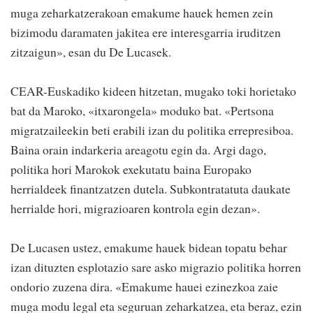
muga zeharkatzerakoan emakume hauek hemen zein
bizimodu daramaten jakitea ere interesgarria iruditzen
zitzaigun», esan du De Lucasek.
CEAR-Euskadiko kideen hitzetan, mugako toki horietako
bat da Maroko, «itxarongela» moduko bat. «Pertsona
migratzaileekin beti erabili izan du politika errepresiboa.
Baina orain indarkeria areagotu egin da. Argi dago,
politika hori Marokok exekutatu baina Europako
herrialdeek finantzatzen dutela. Subkontratatuta daukate
herrialde hori, migrazioaren kontrola egin dezan».
De Lucasen ustez, emakume hauek bidean topatu behar
izan dituzten esplotazio sare asko migrazio politika horren
ondorio zuzena dira. «Emakume hauei ezinezkoa zaie
muga modu legal eta seguruan zeharkatzea, eta beraz, ezin