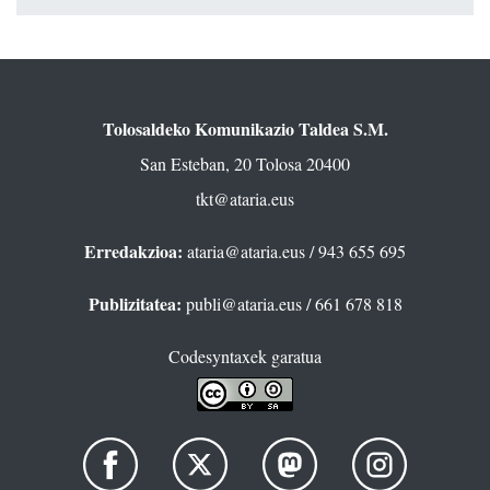
Tolosaldeko Komunikazio Taldea S.M.
San Esteban, 20 Tolosa 20400
tkt@ataria.eus
Erredakzioa:
ataria@ataria.eus
/ 943 655 695
Publizitatea:
publi@ataria.eus
/ 661 678 818
Codesyntaxek garatua