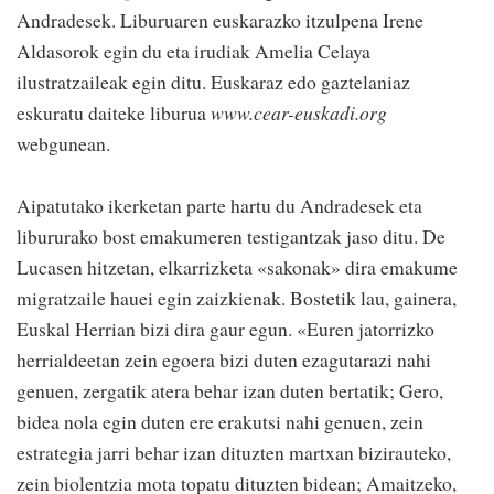
Andradesek. Liburuaren euskarazko itzulpena Irene
Aldasorok egin du eta irudiak Amelia Celaya
ilustratzaileak egin ditu. Euskaraz edo gaztelaniaz
eskuratu daiteke liburua
www.cear-euskadi.org
webgunean.
Aipatutako ikerketan parte hartu du Andradesek eta
libururako bost emakumeren testigantzak jaso ditu. De
Lucasen hitzetan, elkarrizketa «sakonak» dira emakume
migratzaile hauei egin zaizkienak. Bostetik lau, gainera,
Euskal Herrian bizi dira gaur egun. «Euren jatorrizko
herrialdeetan zein egoera bizi duten ezagutarazi nahi
genuen, zergatik atera behar izan duten bertatik; Gero,
bidea nola egin duten ere erakutsi nahi genuen, zein
estrategia jarri behar izan dituzten martxan bizirauteko,
zein biolentzia mota topatu dituzten bidean; Amaitzeko,