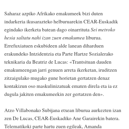
Saharaz azpiko Afrikako emakumeek bizi duten
indarkeria ikusarazteko helburuarekin CEAR-Euskadik
egindako ikerketa batean dago oinarrituta
Sei metroko
hesia saltatu nahi izan zuen emakumea
liburua.
Errefuxiatuen eskubideen alde lanean diharduen
erakundeko Intzidentzia eta Parte Hartze Sozialerako
teknikaria da Beatriz de Lucas: «Trantsituan dauden
emakumeengan jarri genuen arreta ikerketan, iruditzen
zitzaigulako mugako gune horietan gertatzen denaz
kontakizun oso maskulinizatuak ematen direla eta ia ez
dugula jakiten emakumeekin zer gertatzen den».
Atzo Villabonako Subijana etxean liburua aurkezten izan
zen De Lucas, CEAR-Euskadiko Ane Garairekin batera.
Telematikoki parte hartu zuen egileak, Amanda