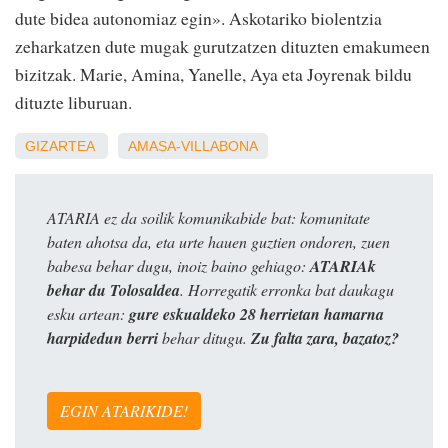
dute bidea autonomiaz egin». Askotariko biolentzia
zeharkatzen dute mugak gurutzatzen dituzten emakumeen
bizitzak. Marie, Amina, Yanelle, Aya eta Joyrenak bildu
dituzte liburuan.
GIZARTEA
AMASA-VILLABONA
ATARIA ez da soilik komunikabide bat: komunitate
baten ahotsa da, eta urte hauen guztien ondoren, zuen
babesa behar dugu, inoiz baino gehiago:
ATARIAk
behar du Tolosaldea
. Horregatik erronka bat daukagu
esku artean:
gure eskualdeko 28 herrietan hamarna
harpidedun berri
behar ditugu.
Zu falta zara, bazatoz?
EGIN ATARIKIDE!