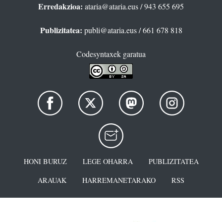
Erredakzioa:
ataria@ataria.eus
/ 943 655 695
Publizitatea:
publi@ataria.eus
/ 661 678 818
Codesyntaxek garatua
HONI BURUZ
LEGE OHARRA
PUBLIZITATEA
ARAUAK
HARREMANETARAKO
RSS