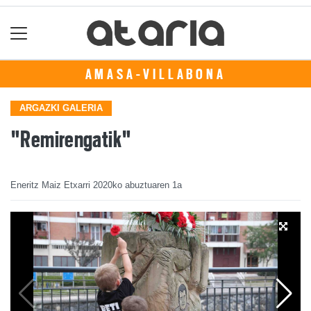
AMASA-VILLABONA
ARGAZKI GALERIA
"Remirengatik"
Eneritz Maiz Etxarri
2020ko abuztuaren 1a