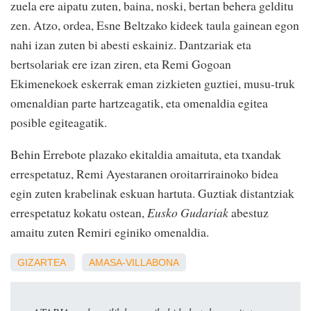
zuela ere aipatu zuten, baina, noski, bertan behera gelditu
zen. Atzo, ordea, Esne Beltzako kideek taula gainean egon
nahi izan zuten bi abesti eskainiz. Dantzariak eta
bertsolariak ere izan ziren, eta Remi Gogoan
Ekimenekoek eskerrak eman zizkieten guztiei, musu-truk
omenaldian parte hartzeagatik, eta omenaldia egitea
posible egiteagatik.
Behin Errebote plazako ekitaldia amaituta, eta txandak
errespetatuz, Remi Ayestaranen oroitarrirainoko bidea
egin zuten krabelinak eskuan hartuta. Guztiak distantziak
errespetatuz kokatu ostean,
Eusko Gudariak
abestuz
amaitu zuten Remiri eginiko omenaldia.
GIZARTEA
AMASA-VILLABONA