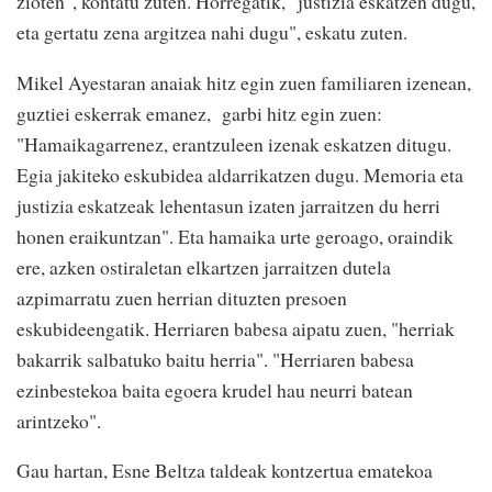
zioten", kontatu zuten. Horregatik, "justizia eskatzen dugu,
eta gertatu zena argitzea nahi dugu", eskatu zuten.
Mikel Ayestaran anaiak hitz egin zuen familiaren izenean,
guztiei eskerrak emanez, garbi hitz egin zuen:
"Hamaikagarrenez, erantzuleen izenak eskatzen ditugu.
Egia jakiteko eskubidea aldarrikatzen dugu. Memoria eta
justizia eskatzeak lehentasun izaten jarraitzen du herri
honen eraikuntzan". Eta hamaika urte geroago, oraindik
ere, azken ostiraletan elkartzen jarraitzen dutela
azpimarratu zuen herrian dituzten presoen
eskubideengatik. Herriaren babesa aipatu zuen, "herriak
bakarrik salbatuko baitu herria". "Herriaren babesa
ezinbestekoa baita egoera krudel hau neurri batean
arintzeko".
Gau hartan, Esne Beltza taldeak kontzertua ematekoa