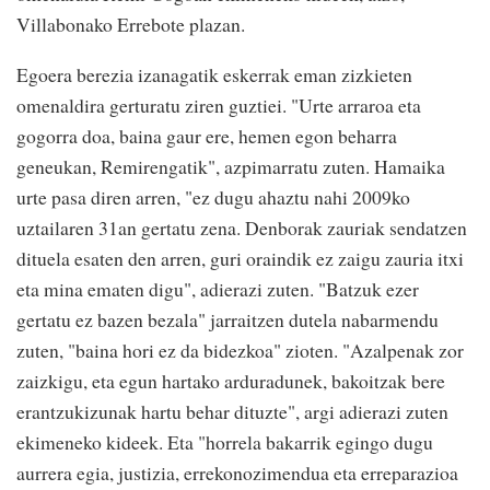
Villabonako Errebote plazan.
Egoera berezia izanagatik eskerrak eman zizkieten
omenaldira gerturatu ziren guztiei. "Urte arraroa eta
gogorra doa, baina gaur ere, hemen egon beharra
geneukan, Remirengatik", azpimarratu zuten. Hamaika
urte pasa diren arren, "ez dugu ahaztu nahi 2009ko
uztailaren 31an gertatu zena. Denborak zauriak sendatzen
dituela esaten den arren, guri oraindik ez zaigu zauria itxi
eta mina ematen digu", adierazi zuten. "Batzuk ezer
gertatu ez bazen bezala" jarraitzen dutela nabarmendu
zuten, "baina hori ez da bidezkoa" zioten. "Azalpenak zor
zaizkigu, eta egun hartako arduradunek, bakoitzak bere
erantzukizunak hartu behar dituzte", argi adierazi zuten
ekimeneko kideek. Eta "horrela bakarrik egingo dugu
aurrera egia, justizia, errekonozimendua eta erreparazioa