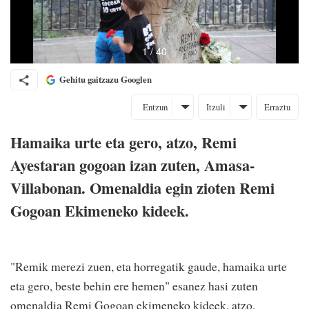
Gehitu gaitzazu Googlen
Entzun
Itzuli
Erraztu
Hamaika urte eta gero, atzo, Remi
Ayestaran gogoan izan zuten, Amasa-
Villabonan. Omenaldia egin zioten Remi
Gogoan Ekimeneko kideek.
"Remik merezi zuen, eta horregatik gaude, hamaika urte
eta gero, beste behin ere hemen" esanez hasi zuten
omenaldia Remi Gogoan ekimeneko kideek, atzo,