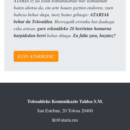
ATARIA ez da soilik komunikabide bat: komunitate
baten ahotsa da, eta urte hauen guztien ondoren, zuen
babesa behar dugu, inoiz baino gehiago:
ATARIAk
behar du Tolosaldea
. Horregatik erronka bat daukagu
esku artean:
gure eskualdeko 28 herrietan hamarna
harpidedun berri
behar ditugu.
Zu falta zara, bazatoz?
EGIN ATARIKIDE!
Tolosaldeko Komunikazio Taldea S.M.
San Esteban, 20 Tolosa 20400
tkt@ataria.eus