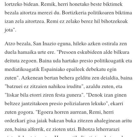
lortzeko bidean. Remik, herri honetako beste biktimek
bezala aitortza merezi du. Bortizkeria politikoaren biktima
izan zela aitortzea. Remi ez zelako berez hil bihotzekoak
jota".
Atzo bezala, San Inazio eguna, hileko azken ostirala zen
duela hamaika urte ere. "Presoen eskubideen alde bilkura
deituta zegoen. Baina uda hartako presio politikoagatik eta
mediatikoagatik Espainiako epaileek debekatu egin
zuten". Azkenean bertan behera gelditu zen deialdia, baina
"batzuei ez zitzaien nahikoa iruditu", azaldu zuten, eta
"liskar bila etorri ziren festa gunera". "Denok izan ginen
beltzez jantzitakoen presio polizialaren lekuko", ekarri
zuten gogora. "Egoera horren aurrean, Remi, herri
ordezkari gisa jaiak bakean buka zitezen ahaleginean aritu
zen, baina alferrik, ez zioten utzi. Bihotza leherrarazi