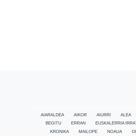
AIARALDEA
AIKOR
AIURRI
ALEA
BEGITU
ERRAN
EUSKALERRIA IRRA
KRONIKA
MAILOPE
NOAUA
O