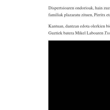
Dispertsioaren ondorioak, hain zuz
familiak plazaratu zituen, Pirritx e
Kantuan, dantzan edota olerkien bi
Guztiek batera Mikel Laboaren
Txo