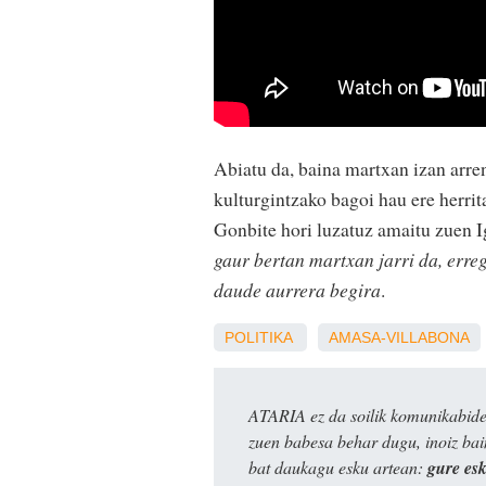
Abiatu da, baina martxan izan arre
kulturgintzako bagoi hau ere herrit
Gonbite hori luzatuz amaitu zuen I
gaur bertan martxan jarri da, erreg
daude aurrera begira
.
POLITIKA
AMASA-VILLABONA
ATARIA ez da soilik komunikabide 
zuen babesa behar dugu, inoiz ba
bat daukagu esku artean:
gure es