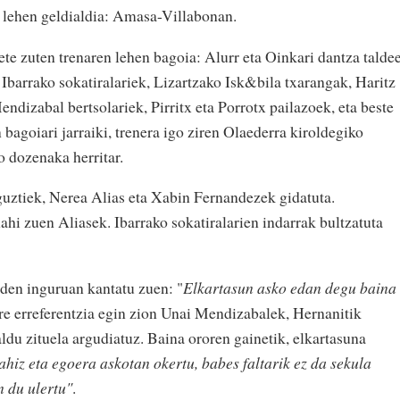
u lehen geldialdia: Amasa-Villabonan.
ete zuten trenaren lehen bagoia: Alurr eta Oinkari dantza talde
 Ibarrako sokatiralariek, Lizartzako Isk&bila txarangak, Haritz
dizabal bertsolariek, Pirritx eta Porrotx pailazoek, eta beste
bagoiari jarraiki, trenera igo ziren Olaederra kiroldegiko
o dozenaka herritar.
 guztiek, Nerea Alias eta Xabin Fernandezek gidatuta.
ahi zuen Aliasek. Ibarrako sokatiralarien indarrak bultzatuta
den inguruan kantatu zuen: "
Elkartasun asko edan degu baina
ere erreferentzia egin zion Unai Mendizabalek, Hernanitik
ldu zituela argudiatuz. Baina ororen gainetik, elkartasuna
ahiz eta egoera askotan okertu, babes faltarik ez da sekula
n du ulertu"
.