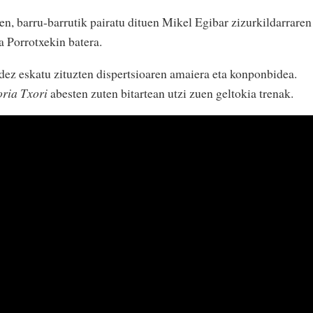
en, barru-barrutik pairatu dituen Mikel Egibar zizurkildarraren
ta Porrotxekin batera.
dez eskatu zituzten dispertsioaren amaiera eta konponbidea.
ria Txori
abesten zuten bitartean utzi zuen geltokia trenak.