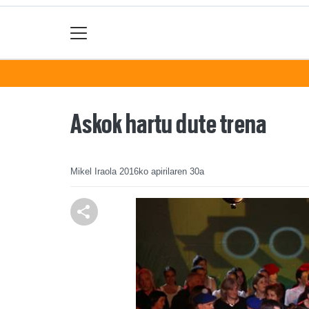
Askok hartu dute trena
Mikel Iraola
2016ko apirilaren 30a