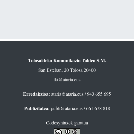
Tolosaldeko Komunikazio Taldea S.M.
San Esteban, 20 Tolosa 20400
tkt@ataria.eus
Erredakzioa:
ataria@ataria.eus
/ 943 655 695
Publizitatea:
publi@ataria.eus
/ 661 678 818
Codesyntaxek garatua