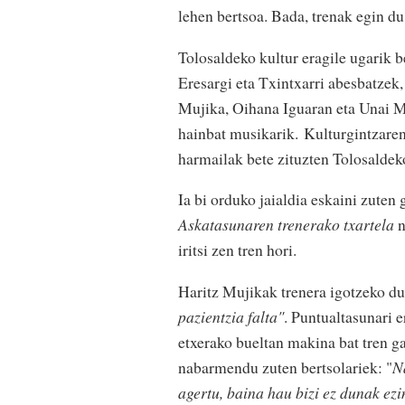
lehen bertsoa. Bada, trenak egin d
Tolosaldeko kultur eragile ugarik b
Eresargi eta Txintxarri abesbatzek,
Mujika, Oihana Iguaran eta Unai Men
hainbat musikarik. Kulturgintzaren 
harmailak bete zituzten Tolosaldek
Ia bi orduko jaialdia eskaini zuten
Askatasunaren trenerako txartela
n
iritsi zen tren hori.
Haritz Mujikak trenera igotzeko du
pazientzia falta"
. Puntualtasunari 
etxerako bueltan makina bat tren ga
nabarmendu zuten bertsolariek: "
N
agertu, baina hau bizi ez dunak ezi