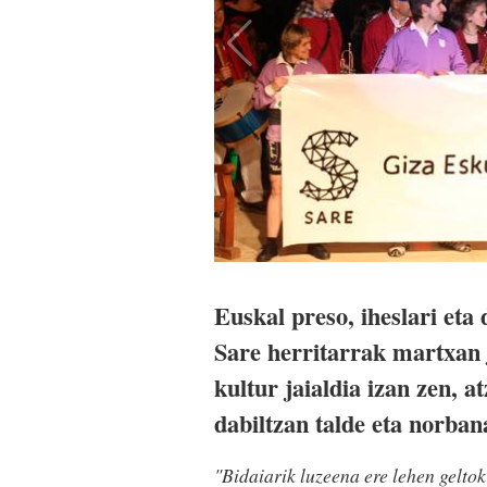
Euskal preso, iheslari eta
Sare herritarrak martxan 
kultur jaialdia izan zen, 
dabiltzan talde eta norban
"Bidaiarik luzeena ere lehen geltok