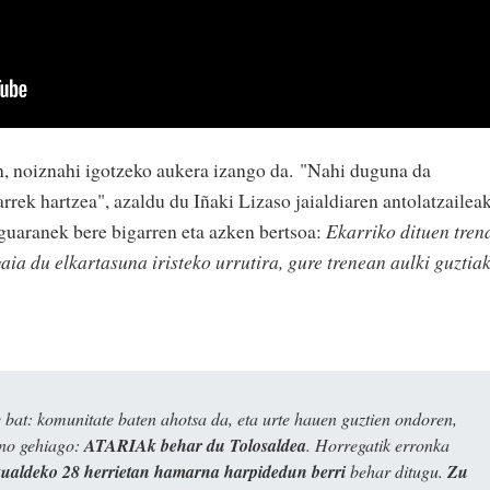
n, noiznahi igotzeko aukera izango da. "Nahi duguna da
arrek hartzea", azaldu du Iñaki Lizaso jaialdiaren antolatzaileak
guaranek bere bigarren eta azken bertsoa:
Ekarriko dituen tren
aia du elkartasuna iristeko urrutira, gure trenean aulki guztia
bat: komunitate baten ahotsa da, eta urte hauen guztien ondoren,
ino gehiago:
ATARIAk behar du Tolosaldea
. Horregatik erronka
kualdeko 28 herrietan hamarna harpidedun berri
behar ditugu.
Zu