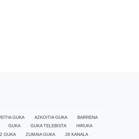
EITIA GUKA
AZKOITIA GUKA
BARRENA
GUKA
GUKA TELEBISTA
HIRUKA
Z GUKA
ZUMAIA GUKA
28 KANALA