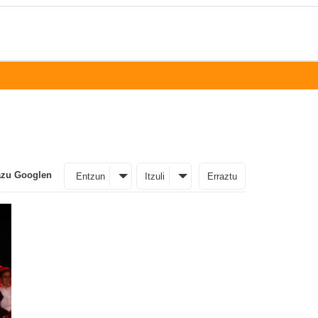
azu Googlen
Entzun
Itzuli
Erraztu