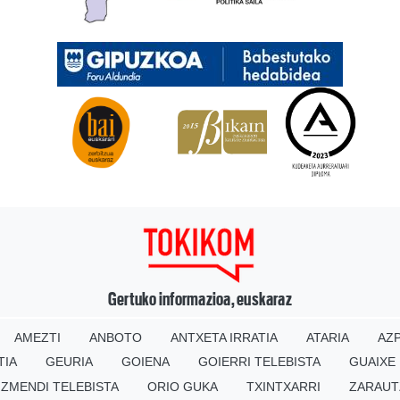
Gertuko informazioa, euskaraz
AMEZTI
ANBOTO
ANTXETA IRRATIA
ATARIA
AZP
TIA
GEURIA
GOIENA
GOIERRI TELEBISTA
GUAIXE
IZMENDI TELEBISTA
ORIO GUKA
TXINTXARRI
ZARAUT