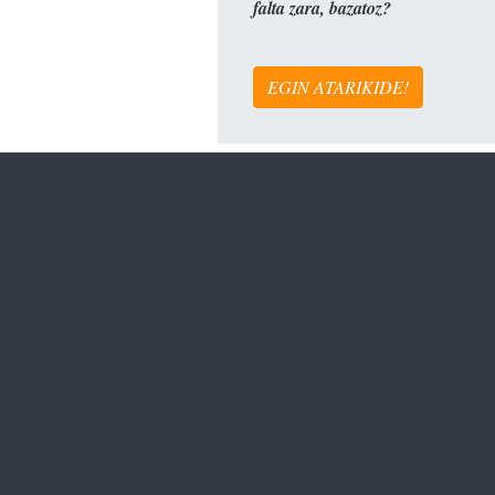
falta zara, bazatoz?
EGIN ATARIKIDE!