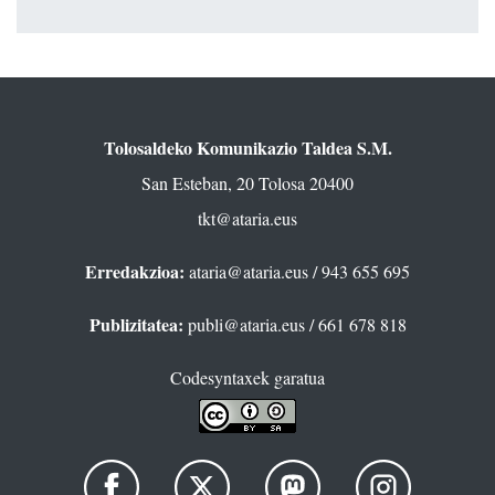
Tolosaldeko Komunikazio Taldea S.M.
San Esteban, 20 Tolosa 20400
tkt@ataria.eus
Erredakzioa:
ataria@ataria.eus
/ 943 655 695
Publizitatea:
publi@ataria.eus
/ 661 678 818
Codesyntaxek garatua