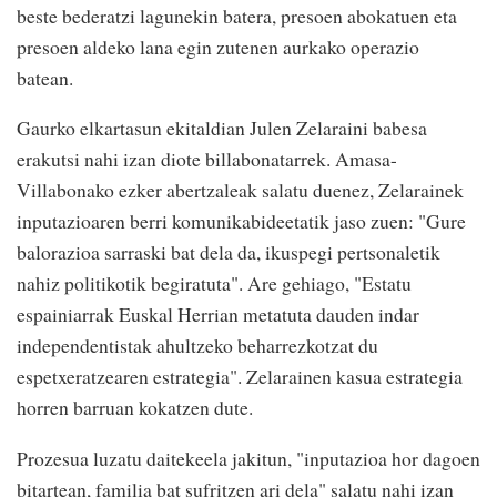
beste bederatzi lagunekin batera, presoen abokatuen eta
presoen aldeko lana egin zutenen aurkako operazio
batean.
Gaurko elkartasun ekitaldian Julen Zelaraini babesa
erakutsi nahi izan diote billabonatarrek. Amasa-
Villabonako ezker abertzaleak salatu duenez, Zelarainek
inputazioaren berri komunikabideetatik jaso zuen: "Gure
balorazioa sarraski bat dela da, ikuspegi pertsonaletik
nahiz politikotik begiratuta". Are gehiago, "Estatu
espainiarrak Euskal Herrian metatuta dauden indar
independentistak ahultzeko beharrezkotzat du
espetxeratzearen estrategia". Zelarainen kasua estrategia
horren barruan kokatzen dute.
Prozesua luzatu daitekeela jakitun, "inputazioa hor dagoen
bitartean, familia bat sufritzen ari dela" salatu nahi izan