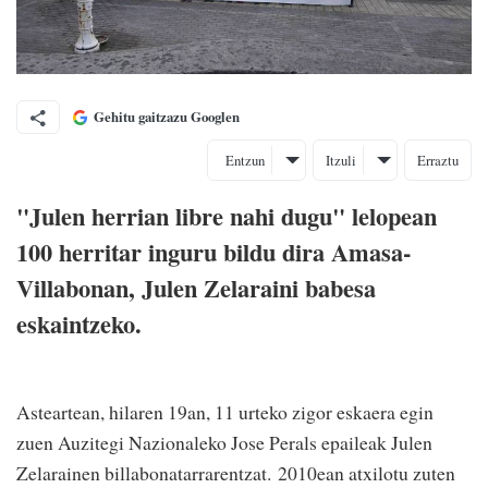
Gehitu gaitzazu Googlen
Entzun
Itzuli
Erraztu
"Julen herrian libre nahi dugu" lelopean
100 herritar inguru bildu dira Amasa-
Villabonan, Julen Zelaraini babesa
eskaintzeko.
Asteartean, hilaren 19an, 11 urteko zigor eskaera egin
zuen Auzitegi Nazionaleko Jose Perals epaileak Julen
Zelarainen billabonatarrarentzat. 2010ean atxilotu zuten