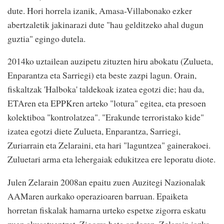
dute. Hori horrela izanik, Amasa-Villabonako ezker
abertzaletik jakinarazi dute "hau gelditzeko ahal dugun
guztia" egingo dutela.
2014ko uztailean auzipetu zituzten hiru abokatu (Zulueta,
Enparantza eta Sarriegi) eta beste zazpi lagun. Orain,
fiskaltzak 'Halboka' taldekoak izatea egotzi die; hau da,
ETAren eta EPPKren arteko "lotura" egitea, eta presoen
kolektiboa "kontrolatzea". "Erakunde terroristako kide"
izatea egotzi diete Zulueta, Enparantza, Sarriegi,
Zuriarrain eta Zelaraini, eta hari "laguntzea" gainerakoei.
Zuluetari arma eta lehergaiak edukitzea ere leporatu diote.
Julen Zelarain 2008an epaitu zuen Auzitegi Nazionalak
AAMaren aurkako operazioaren barruan. Epaiketa
horretan fiskalak hamarna urteko espetxe zigorra eskatu
zuen akusatuentzat. Zigorra bete ondoren, Zelarain iazko