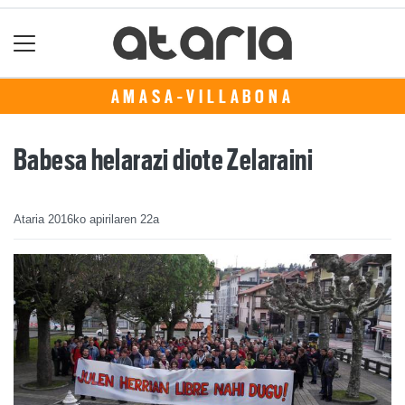
AMASA-VILLABONA
Babesa helarazi diote Zelaraini
Ataria
2016ko apirilaren 22a