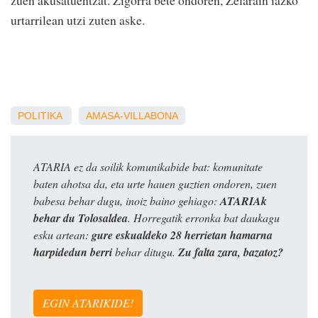
urtarrilean utzi zuten aske.
POLITIKA
AMASA-VILLABONA
ATARIA ez da soilik komunikabide bat: komunitate
baten ahotsa da, eta urte hauen guztien ondoren, zuen
babesa behar dugu, inoiz baino gehiago:
ATARIAk
behar du Tolosaldea
. Horregatik erronka bat daukagu
esku artean:
gure eskualdeko 28 herrietan hamarna
harpidedun berri
behar ditugu.
Zu falta zara, bazatoz?
EGIN ATARIKIDE!