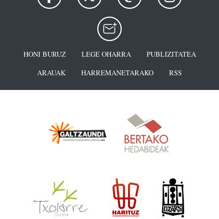
HONI BURUZ
LEGE OHARRA
PUBLIZITATEA
ARAUAK
HARREMANETARAKO
RSS