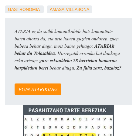
GASTRONOMIA
AMASA-VILLABONA
ATARIA ez da soilik komunikabide bat: komunitate
baten ahotsa da, eta urte hauen guztien ondoren, zuen
babesa behar dugu, inoiz baino gehiago:
ATARIAk
behar du Tolosaldea
. Horregatik erronka bat daukagu
esku artean:
gure eskualdeko 28 herrietan hamarna
harpidedun berri
behar ditugu.
Zu falta zara, bazatoz?
EGIN ATARIKIDE!