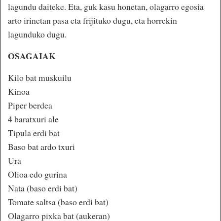
lagundu daiteke. Eta, guk kasu honetan, olagarro egosia
arto irinetan pasa eta frijituko dugu, eta horrekin
lagunduko dugu.
OSAGAIAK
Kilo bat muskuilu
Kinoa
Piper berdea
4 baratxuri ale
Tipula erdi bat
Baso bat ardo txuri
Ura
Olioa edo gurina
Nata (baso erdi bat)
Tomate saltsa (baso erdi bat)
Olagarro pixka bat (aukeran)