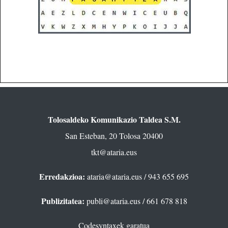
Tolosaldeko Komunikazio Taldea S.M.
San Esteban, 20 Tolosa 20400
tkt@ataria.eus
Erredakzioa:
ataria@ataria.eus
/ 943 655 695
Publizitatea:
publi@ataria.eus
/ 661 678 818
Codesyntaxek garatua