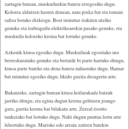
zartagin batean, muskuiluekin batera erregosiko dugu.
Kolorea aldatzen hasten denean, nata pixka bat eta tomate
saltsa botako dizkiogu. Bost minutuz irakiten utziko
genuke eta irabiagailu elektrikoarekin pasako genuke, eta
muskuilu koloreko krema bat lortuko genuke.
Azkenik kinoa egosiko dugu. Muskuiluak egositako ura
berreskuratuko genuke eta bertatik bi parte hartuko ditugu,
kinoa parte bateko eta dena batera nahastuko dugu. Hamar
bat minutuz egosiko dugu, likido guztia desagertu arte.
Bukatzeko, zartagin batean kinoa koilarakada batzuk
jarriko ditugu, eta egina dugun krema gehitzen joango
gara, guztia krema bat bilakatu arte. Zereal risotto
tankerako bat lortuko dugu. Nahi dugun puntua lortu arte
lehortuko dugu. Marisko edo arrain zatiren batekin