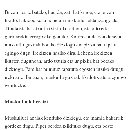
Bi zati, parte bateko, hau da, zati bat kinoa, eta bi zati
likido. Likidoa kasu honetan muskuilu salda izango da.
Tipula eta baratxuria txikituko ditugu, eta olio edo
gurinarekin erregosiko genuke. Kolorea aldatzen denean,
muskuilu guztiak botako dizkiogu eta pixka bat tapatu
egingo dugu. Irekitzen hasiko dira. Lehena irekitzen
ikusten dugunean, ardo txuria eta ur pixka bat botako
dizkiogu. Pare bat minutuz tapatuta egosten utziko ditugu,
ireki arte. Jarraian, muskuilu guztiak likidotik atera egingo
genituzke.
Muskuiluak bereizi
Muskuiluei azalak kenduko dizkiegu, eta mamia bakarrik
gordeko dugu. Piper berdea txikituko dugu, eta beste