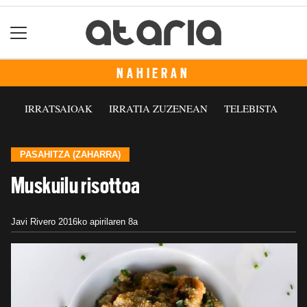
NAHIERAN
IRRATSAIOAK
IRRATIA ZUZENEAN
TELEBISTA
PASAHITZA (ZAHARRA)
Muskuilu risottoa
Javi Rivero
2016ko apirilaren 8a