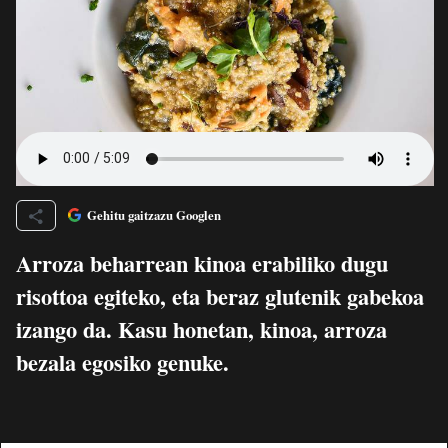
Gehitu gaitzazu Googlen
Arroza beharrean kinoa erabiliko dugu
risottoa egiteko, eta beraz glutenik gabekoa
izango da. Kasu honetan, kinoa, arroza
bezala egosiko genuke.