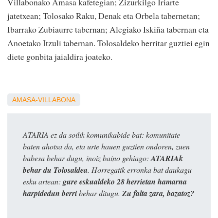
Villabonako Amasa kafetegian; Zizurkilgo Iriarte
jatetxean; Tolosako Raku, Denak eta Orbela tabernetan;
Ibarrako Zubiaurre tabernan; Alegiako Iskiña tabernan eta
Anoetako Itzuli tabernan. Tolosaldeko herritar guztiei egin
diete gonbita jaialdira joateko.
AMASA-VILLABONA
ATARIA ez da soilik komunikabide bat: komunitate
baten ahotsa da, eta urte hauen guztien ondoren, zuen
babesa behar dugu, inoiz baino gehiago:
ATARIAk
behar du Tolosaldea
. Horregatik erronka bat daukagu
esku artean:
gure eskualdeko 28 herrietan hamarna
harpidedun berri
behar ditugu.
Zu falta zara, bazatoz?