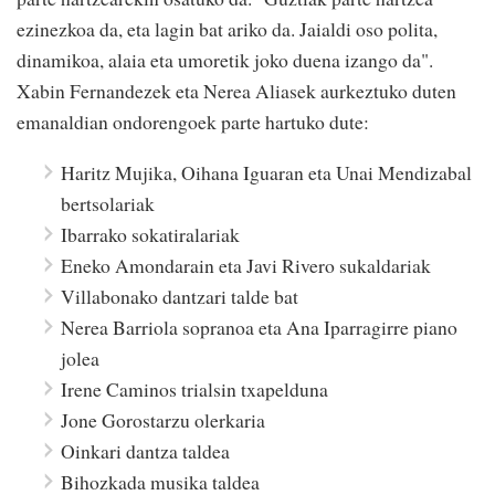
ezinezkoa da, eta lagin bat ariko da. Jaialdi oso polita,
dinamikoa, alaia eta umoretik joko duena izango da".
Xabin Fernandezek eta Nerea Aliasek aurkeztuko duten
emanaldian ondorengoek parte hartuko dute:
Haritz Mujika, Oihana Iguaran eta Unai Mendizabal
bertsolariak
Ibarrako sokatiralariak
Eneko Amondarain eta Javi Rivero sukaldariak
Villabonako dantzari talde bat
Nerea Barriola sopranoa eta Ana Iparragirre piano
jolea
Irene Caminos trialsin txapelduna
Jone Gorostarzu olerkaria
Oinkari dantza taldea
Bihozkada musika taldea