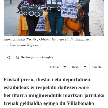
Aiora Zulaika 'Pirritx', Oihana Iguaran eta Iñaki Lizaso,
jaialdiaren aurkezpenean.
Gehitu gaitzazu Googlen
Entzun
Itzuli
Erraztu
Euskal preso, iheslari eta deportatuen
eskubideak errespetatu daitezen Sare
herritarra mugimendutik martxan jarritako
trenak geldialdia egingo du Villabonako