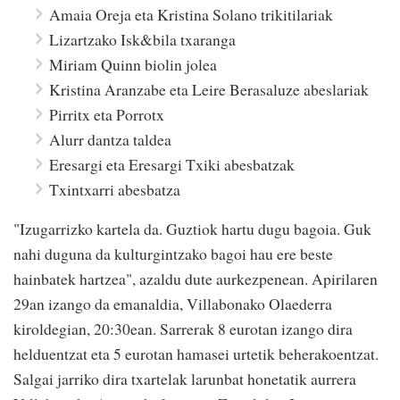
Amaia Oreja eta Kristina Solano trikitilariak
Lizartzako Isk&bila txaranga
Miriam Quinn biolin jolea
Kristina Aranzabe eta Leire Berasaluze abeslariak
Pirritx eta Porrotx
Alurr dantza taldea
Eresargi eta Eresargi Txiki abesbatzak
Txintxarri abesbatza
"Izugarrizko kartela da. Guztiok hartu dugu bagoia. Guk
nahi duguna da kulturgintzako bagoi hau ere beste
hainbatek hartzea", azaldu dute aurkezpenean. Apirilaren
29an izango da emanaldia, Villabonako Olaederra
kiroldegian, 20:30ean. Sarrerak 8 eurotan izango dira
helduentzat eta 5 eurotan hamasei urtetik beherakoentzat.
Salgai jarriko dira txartelak larunbat honetatik aurrera