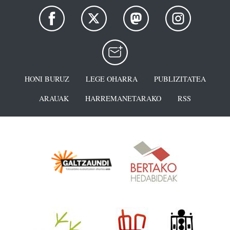
HONI BURUZ
LEGE OHARRA
PUBLIZITATEA
ARAUAK
HARREMANETARAKO
RSS