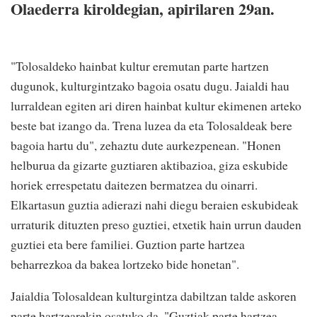
Olaederra kiroldegian, apirilaren 29an.
"Tolosaldeko hainbat kultur eremutan parte hartzen
dugunok, kulturgintzako bagoia osatu dugu. Jaialdi hau
lurraldean egiten ari diren hainbat kultur ekimenen arteko
beste bat izango da. Trena luzea da eta Tolosaldeak bere
bagoia hartu du", zehaztu dute aurkezpenean. "Honen
helburua da gizarte guztiaren aktibazioa, giza eskubide
horiek errespetatu daitezen bermatzea du oinarri.
Elkartasun guztia adierazi nahi diegu beraien eskubideak
urraturik dituzten preso guztiei, etxetik hain urrun dauden
guztiei eta bere familiei. Guztion parte hartzea
beharrezkoa da bakea lortzeko bide honetan".
Jaialdia Tolosaldean kulturgintza dabiltzan talde askoren
parte hartzearekin osatuko da. "Guztiak parte hartzea