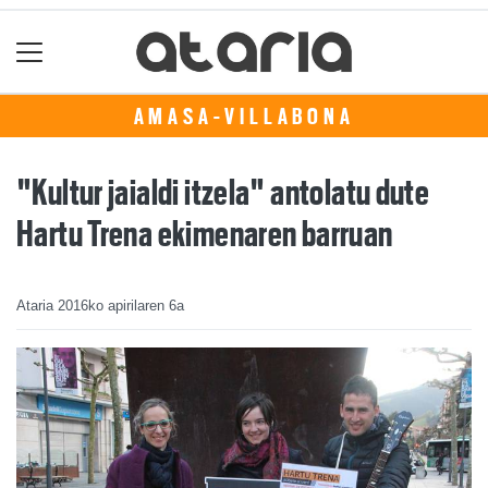
AMASA-VILLABONA
"Kultur jaialdi itzela" antolatu dute
Hartu Trena ekimenaren barruan
Ataria
2016ko apirilaren 6a