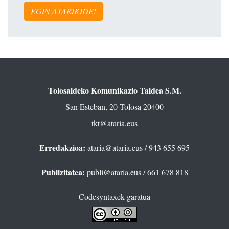
EGIN ATARIKIDE!
Tolosaldeko Komunikazio Taldea S.M.
San Esteban, 20 Tolosa 20400
tkt@ataria.eus
Erredakzioa:
ataria@ataria.eus
/ 943 655 695
Publizitatea:
publi@ataria.eus
/ 661 678 818
Codesyntaxek garatua