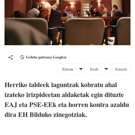
Gehitu gaitzazu Googlen
Entzun
Itzuli
Erraztu
Herriko taldeek laguntzak kobratu ahal
izateko irizpideetan aldaketak egin dituzte
EAJ eta PSE-EEk eta horren kontra azaldu
dira EH Bilduko zinegotziak.