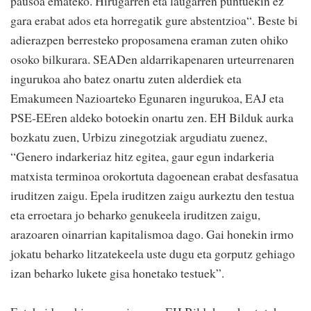
pausoa emateko. Hirugarren eta laugarren puntuekin ez
gara erabat ados eta horregatik gure abstentzioa“. Beste bi
adierazpen berresteko proposamena eraman zuten ohiko
osoko bilkurara. SEADen aldarrikapenaren urteurrenaren
ingurukoa aho batez onartu zuten alderdiek eta
Emakumeen Nazioarteko Egunaren ingurukoa, EAJ eta
PSE-EEren aldeko botoekin onartu zen. EH Bilduk aurka
bozkatu zuen, Urbizu zinegotziak argudiatu zuenez,
“Genero indarkeriaz hitz egitea, gaur egun indarkeria
matxista terminoa orokortuta dagoenean erabat desfasatua
iruditzen zaigu. Epela iruditzen zaigu aurkeztu den testua
eta erroetara jo beharko genukeela iruditzen zaigu,
arazoaren oinarrian kapitalismoa dago. Gai honekin irmo
jokatu beharko litzatekeela uste dugu eta gorputz gehiago
izan beharko lukete gisa honetako testuek”.