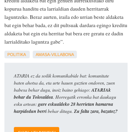
kreditu aldaketa bat egin genuen aurreikusitako diru
kopurua handitu eta larrialdian dauden herritarrak
laguntzeko. Beraz aurten, iraila edo urrian beste aldaketa
bat egin behar bada, ez dit pultsuak dardara egingo kreditu
aldaketa bat egin eta herritar bat bera ere geratu ez dadin
larrialditako laguntza gabe”.
POLITIKA
AMASA-VILLABONA
ATARIA ez da soilik komunikabide bat: komunitate
baten ahotsa da, eta urte hauen guztien ondoren, zuen
babesa behar dugu, inoiz baino gehiago:
ATARIAk
behar du Tolosaldea
. Horregatik erronka bat daukagu
esku artean:
gure eskualdeko 28 herrietan hamarna
harpidedun berri
behar ditugu.
Zu falta zara, bazatoz?