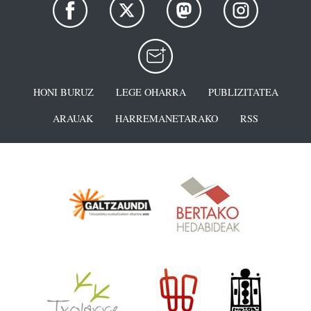
HONI BURUZ
LEGE OHARRA
PUBLIZITATEA
ARAUAK
HARREMANETARAKO
RSS