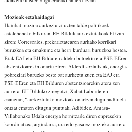
aldaketa ikusten dugu erabaki hauen atzean”.
Mozioak eztabaidagai
Hainbat mozioa aurkeztu zituzten talde politikoek
asteleheneko bilkuran. EH Bilduk aurkeztutakoak bi izan
ziren: Correscales, prekarietatearen aurkako korrikari
buruzkoa eta emakume eta herri kurduari buruzkoa bestea.
Biak EAJ eta EH Bilduren aldeko botoekin eta PSE-EEren
abstentzioarekin onartu ziren. Alderdi sozialistak, energia-
pobreziari buruzko beste bat aurkeztu zuen eta EAJ eta
PSE-EEren eta EH Bilduren abstentzioarekin atera zen
aurrera. EH Bilduko zinegotzi, Xabat Laborderen
esanetan, “aurkeztutako mozioak onartzen dugu badituela
ontzat ematen ditugun puntuak. Adibidez, Amasa-
Villabonako Udala energia hornitzaile diren enpresekin
koordinatzea, argindarra, ura edo gasa ez mozteko aurrera