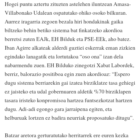
Hogei puntu aztertu zituzten astelehen iluntzean Amasa-
Villabonako Udalean ospatutako ohiko osoko bilkuran.
Aurrez iragarria zegoen bezala hiri hondakinak gaika
biltzeko behin betiko sistema bat finkatzeko akordioa
berretsi zuten EAJk, EH Bilduk eta PSE-EEk, aho batez.
Iban Agirre alkateak alderdi guztiei eskerrak eman zizkien
egindako lanagatik eta lortutakoa “oso ona” izan dela
nabarmendu zuen. EH Bilduko zinegotzi Xabat Labordek,
berriz, balorazio positiboa egin zuen akordioaz: “Espero
dugu sistema berriarekin gai izatea birziklatze tasa gehiegi
ez jaisteko eta udal gobernuaren aldetik %70 birziklapen
tasara iristeko konpromisoa hartzea funtsezkotzat hartzen
dugu. Adi-adi egongo gara jarraipena egiten, eta
helburuak lortzen ez badira neurriak proposatuko ditugu”.
Batzar aretora gerturatutako herritarrek ere euren kezka