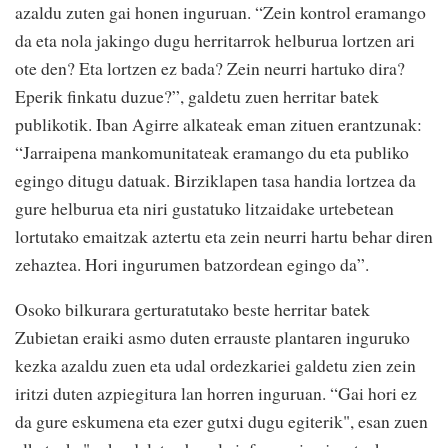
azaldu zuten gai honen inguruan. “Zein kontrol eramango
da eta nola jakingo dugu herritarrok helburua lortzen ari
ote den? Eta lortzen ez bada? Zein neurri hartuko dira?
Eperik finkatu duzue?”, galdetu zuen herritar batek
publikotik. Iban Agirre alkateak eman zituen erantzunak:
“Jarraipena mankomunitateak eramango du eta publiko
egingo ditugu datuak. Birziklapen tasa handia lortzea da
gure helburua eta niri gustatuko litzaidake urtebetean
lortutako emaitzak aztertu eta zein neurri hartu behar diren
zehaztea. Hori ingurumen batzordean egingo da”.
Osoko bilkurara gerturatutako beste herritar batek
Zubietan eraiki asmo duten errauste plantaren inguruko
kezka azaldu zuen eta udal ordezkariei galdetu zien zein
iritzi duten azpiegitura lan horren inguruan. “Gai hori ez
da gure eskumena eta ezer gutxi dugu egiterik", esan zuen