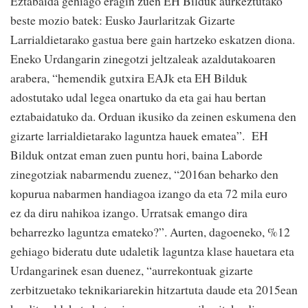
Eztabaida gehiago eragin zuen EH Bilduk aurkeztutako
beste mozio batek: Eusko Jaurlaritzak Gizarte
Larrialdietarako gastua bere gain hartzeko eskatzen diona.
Eneko Urdangarin zinegotzi jeltzaleak azaldutakoaren
arabera, “hemendik gutxira EAJk eta EH Bilduk
adostutako udal legea onartuko da eta gai hau bertan
eztabaidatuko da. Orduan ikusiko da zeinen eskumena den
gizarte larrialdietarako laguntza hauek ematea”. EH
Bilduk ontzat eman zuen puntu hori, baina Laborde
zinegotziak nabarmendu zuenez, “2016an beharko den
kopurua nabarmen handiagoa izango da eta 72 mila euro
ez da diru nahikoa izango. Urratsak emango dira
beharrezko laguntza emateko?”. Aurten, dagoeneko, %12
gehiago bideratu dute udaletik laguntza klase hauetara eta
Urdangarinek esan duenez, “aurrekontuak gizarte
zerbitzuetako teknikariarekin hitzartuta daude eta 2015ean