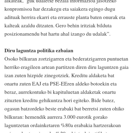
alkateak, "guk udaletxe bezala informazioa jasotzeko
konpromisoa har dezakegu eta saiakera egingo dugu
adituak herrira ekarri eta errauste planta baten onurak eta
kalteak azaldu ditzaten. Gero behin iritziak bilduta
posizionamendu bat hartu ahal izango du udalak”.
Diru laguntza politika ezbaian
Osoko bilkuran zortzigarren eta bederatzigarren puntuetan
herriko eragileen artean partitzen diren diru laguntzen gaia
izan zuten hizpide zinegotziek. Kreditu aldaketa bat
onartu zuten EAJ eta PSE-EEren aldeko botoekin eta
beraz, aurrekontuko bi kapituluetan aldaketak onartu
zituzten kreditu gehikuntza hori egiteko. Bide batez,
ogasun batzordeko beste erabaki bat berretsi zuten ohiko
bilkuran: hemendik aurrera 3.000 eurotik gorako
laguntzetan ordainketaren %80a erabakia hartzerakoan