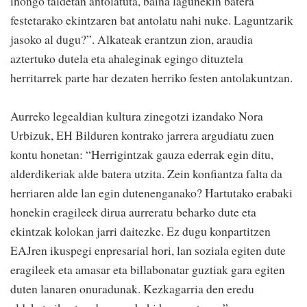
inongo taldetan antolatuta, baina lagunekin batera
festetarako ekintzaren bat antolatu nahi nuke. Laguntzarik
jasoko al dugu?”. Alkateak erantzun zion, araudia
aztertuko dutela eta ahaleginak egingo dituztela
herritarrek parte har dezaten herriko festen antolakuntzan.
Aurreko legealdian kultura zinegotzi izandako Nora
Urbizuk, EH Bilduren kontrako jarrera argudiatu zuen
kontu honetan: “Herrigintzak gauza ederrak egin ditu,
alderdikeriak alde batera utzita. Zein konfiantza falta da
herriaren alde lan egin dutenenganako? Hartutako erabaki
honekin eragileek dirua aurreratu beharko dute eta
ekintzak kolokan jarri daitezke. Ez dugu konpartitzen
EAJren ikuspegi enpresarial hori, lan soziala egiten dute
eragileek eta amasar eta billabonatar guztiak gara egiten
duten lanaren onuradunak. Kezkagarria den eredu