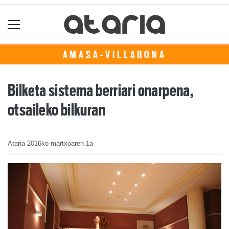
AMASA-VILLABONA
Bilketa sistema berriari onarpena,
otsaileko bilkuran
Ataria
2016ko martxoaren 1a