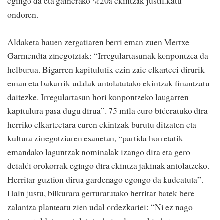
egingo da eta gainerako %20a ekintzak justifikatu
ondoren.
Aldaketa hauen zergatiaren berri eman zuen Mertxe
Garmendia zinegotziak: “Irregulartasunak konpontzea da
helburua. Bigarren kapitulutik ezin zaie elkarteei dirurik
eman eta bakarrik udalak antolatutako ekintzak finantzatu
daitezke. Irregulartasun hori konpontzeko laugarren
kapitulura pasa dugu dirua”. 75 mila euro bideratuko dira
herriko elkarteetara euren ekintzak burutu ditzaten eta
kultura zinegotziaren esanetan, “partida horretatik
emandako laguntzak nominalak izango dira eta gero
deialdi orokorrak egingo dira ekintza jakinak antolatzeko.
Herritar guztion dirua gardenago egongo da kudeatuta”.
Hain justu, bilkurara gerturatutako herritar batek bere
zalantza planteatu zien udal ordezkariei: “Ni ez nago