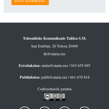
EGIN ATARIKIDE!
Tolosaldeko Komunikazio Taldea S.M.
San Esteban, 20 Tolosa 20400
tkt@ataria.eus
Erredakzioa:
ataria@ataria.eus
/ 943 655 695
Publizitatea:
publi@ataria.eus
/ 661 678 818
Codesyntaxek garatua