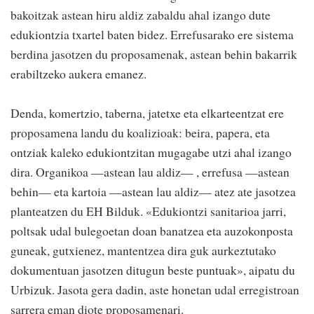
bakoitzak astean hiru aldiz zabaldu ahal izango dute
edukiontzia txartel baten bidez. Errefusarako ere sistema
berdina jasotzen du proposamenak, astean behin bakarrik
erabiltzeko aukera emanez.
Denda, komertzio, taberna, jatetxe eta elkarteentzat ere
proposamena landu du koalizioak: beira, papera, eta
ontziak kaleko edukiontzitan mugagabe utzi ahal izango
dira. Organikoa —astean lau aldiz— , errefusa —astean
behin— eta kartoia —astean lau aldiz— atez ate jasotzea
planteatzen du EH Bilduk. «Edukiontzi sanitarioa jarri,
poltsak udal bulegoetan doan banatzea eta auzokonposta
guneak, gutxienez, mantentzea dira guk aurkeztutako
dokumentuan jasotzen ditugun beste puntuak», aipatu du
Urbizuk. Jasota gera dadin, aste honetan udal erregistroan
sarrera eman diote proposamenari.