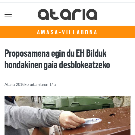
AMASA-VILLABONA
Proposamena egin du EH Bilduk
hondakinen gaia desblokeatzeko
Ataria
2016ko urtarrilaren 14a