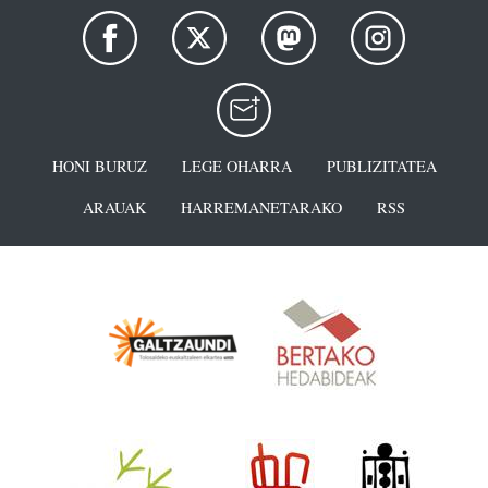
HONI BURUZ
LEGE OHARRA
PUBLIZITATEA
ARAUAK
HARREMANETARAKO
RSS