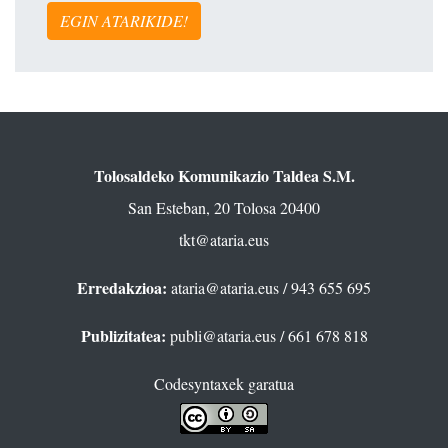
EGIN ATARIKIDE!
Tolosaldeko Komunikazio Taldea S.M.
San Esteban, 20 Tolosa 20400
tkt@ataria.eus
Erredakzioa:
ataria@ataria.eus
/ 943 655 695
Publizitatea:
publi@ataria.eus
/ 661 678 818
Codesyntaxek garatua