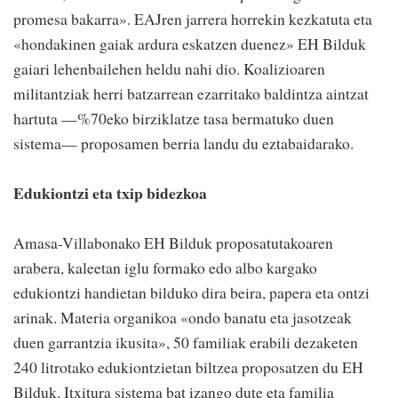
promesa bakarra». EAJren jarrera horrekin kezkatuta eta
«hondakinen gaiak ardura eskatzen duenez» EH Bilduk
gaiari lehenbailehen heldu nahi dio. Koalizioaren
militantziak herri batzarrean ezarritako baldintza aintzat
hartuta —%70eko birziklatze tasa bermatuko duen
sistema— proposamen berria landu du eztabaidarako.
Edukiontzi eta txip bidezkoa
Amasa-Villabonako EH Bilduk proposatutakoaren
arabera, kaleetan iglu formako edo albo kargako
edukiontzi handietan bilduko dira beira, papera eta ontzi
arinak. Materia organikoa «ondo banatu eta jasotzeak
duen garrantzia ikusita», 50 familiak erabili dezaketen
240 litrotako edukiontzietan biltzea proposatzen du EH
Bilduk. Itxitura sistema bat izango dute eta familia