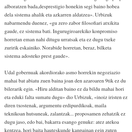
alboratzen bada,desprestigio honekin segi baino hobea
dela sistema ahalik eta azkarren aldatzea». Urbizuk
nabarmendu duenez, «gu zero zabor filosofiari atxikita
gaude, ez sistema bati. Ingurugiroarekiko konpromiso
horretan eman nahi ditugu urratsak eta ez dugu txeke
zuririk eskainiko. Norabide horretan, beraz, bilketa
sistema adosteko prest gaude».
Udal gobernuak akordiorako asmo horrekin negoziazio
mahai bat abiatu zuen baina joan den azaroaren 9tik ez du
bilerarik egin. «Hiru alditan baino ez da bildu mahai hori
eta eduki falta sumatu dugu» dio Urbizuk, «inoiz iristen ez
diren txostenak, argumentu erdipurdikoak, maila
teknikoan hutsuneak, zalantzak... proposamen zehatzik ez
dugu jaso, edo bai, bakarra esango genuke: atez atekoa
kentzea, hori baita hauteskunde kanpainan egin zuten