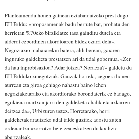
Planteamendu honen gainean eztabaidatzeko prest dago
EH Bildu: «proposamenak badu bertute bat, probatu den
herrietan %70eko birziklatze tasa gainditu dutela eta
alderdi ezberdinen akordioaren bidez ezarri dela».
Negoziazio mahaiarekin batera, aldi berean, gaiaren
inguruko galdeketa prestatzen ari da udal gobernua. «Zer
da hau inprobisazioa? Adar jotzea? Noraeza?» galdetu du
EH Bilduko zinegotziak. Gauzak horrela, «egoera honen
aurrean eta giroa gehiago nahastu baino lehen
negoziaketarako eta akordiorako borondaterik ez badago,
egokiena martxan jarri den galdeketa ahalik eta azkarren
deitzea da», Urbizuren ustez. Horretarako, herri
galdeketak arautzeko udal talde guztiek adostu zuten
ordenantza «zorrotz» betetzea eskatzen du koalizio
abertzaleak.