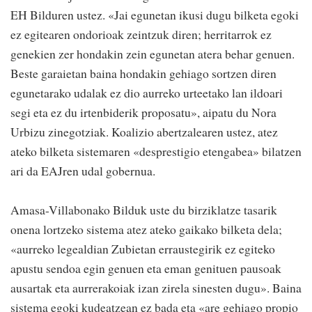
EH Bilduren ustez. «Jai egunetan ikusi dugu bilketa egoki
ez egitearen ondorioak zeintzuk diren; herritarrok ez
genekien zer hondakin zein egunetan atera behar genuen.
Beste garaietan baina hondakin gehiago sortzen diren
egunetarako udalak ez dio aurreko urteetako lan ildoari
segi eta ez du irtenbiderik proposatu», aipatu du Nora
Urbizu zinegotziak. Koalizio abertzalearen ustez, atez
ateko bilketa sistemaren «desprestigio etengabea» bilatzen
ari da EAJren udal gobernua.
Amasa-Villabonako Bilduk uste du birziklatze tasarik
onena lortzeko sistema atez ateko gaikako bilketa dela;
«aurreko legealdian Zubietan erraustegirik ez egiteko
apustu sendoa egin genuen eta eman genituen pausoak
ausartak eta aurrerakoiak izan zirela sinesten dugu». Baina
sistema egoki kudeatzean ez bada eta «are gehiago propio