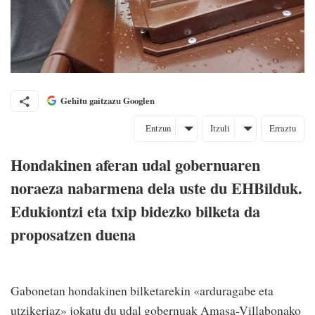
Gehitu gaitzazu Googlen
Entzun
Itzuli
Erraztu
Hondakinen aferan udal gobernuaren
noraeza nabarmena dela uste du EHBilduk.
Edukiontzi eta txip bidezko bilketa da
proposatzen duena
Gabonetan hondakinen bilketarekin «arduragabe eta
utzikeriaz» jokatu du udal gobernuak Amasa-Villabonako