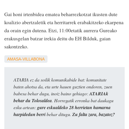
Gai honi irtenbidea ematea beharrezkotzat ikusten dute
koalizio abertzaletik eta herritarrek erabakitzeko ekarpena
da orain egin dutena. Etzi, 11:00etatik aurrera Gureako
erakusgelan batzar irekia deitu du EH Bilduk, gaian
sakontzeko.
AMASA-VILLABONA
ATARIA ez da soilik komunikabide bat: komunitate
baten ahotsa da, eta urte hauen guztien ondoren, zuen
babesa behar dugu, inoiz baino gehiago:
ATARIAk
behar du Tolosaldea
. Horregatik erronka bat daukagu
esku artean:
gure eskualdeko 28 herrietan hamarna
harpidedun berri
behar ditugu.
Zu falta zara, bazatoz?