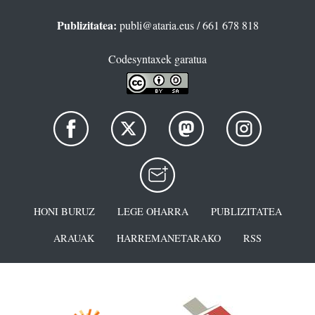
Publizitatea:
publi@ataria.eus
/ 661 678 818
Codesyntaxek garatua
HONI BURUZ
LEGE OHARRA
PUBLIZITATEA
ARAUAK
HARREMANETARAKO
RSS