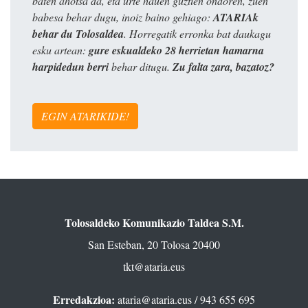
baten ahotsa da, eta urte hauen guztien ondoren, zuen
babesa behar dugu, inoiz baino gehiago:
ATARIAk
behar du Tolosaldea
. Horregatik erronka bat daukagu
esku artean:
gure eskualdeko 28 herrietan hamarna
harpidedun berri
behar ditugu.
Zu falta zara, bazatoz?
EGIN ATARIKIDE!
Tolosaldeko Komunikazio Taldea S.M.
San Esteban, 20 Tolosa 20400
tkt@ataria.eus
Erredakzioa:
ataria@ataria.eus
/ 943 655 695