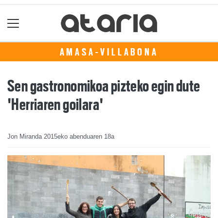
AMASA-VILLABONA
Sen gastronomikoa pizteko egin dute
'Herriaren goilara'
Jon Miranda
2015eko abenduaren 18a