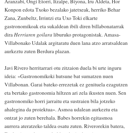
Aranzabi, Ongi Etorri, Itzalpe, Biyona, Iru Aldeta, Hor
Konpon edota Txoko bezalako jatetxeak, herriko Behar
Zana, Zunbeltz, Irrintzi eta Uxo Toki elkarte
gastronomikoak eta sukaldean ibili diren billabonatarrak
dira
Herriaren goilara
liburuko protagonistak. Amasa-
Villabonako Udalak argitaratu duen lana atzo arratsaldean
aurkeztu zuten Berdura plazan.
Javi Rivero herritarrari otu zitzaion duela bi urte inguru
ideia: «Gastronomikoki hutsune bat sumatzen nuen
Villabonan. Garai bateko errezetak ez genituela ezagutzen
eta bertako gastronomia hiltzen ari zela ikusten nuen. Sen
gastronomiko horri jarraitu eta sustraien bila jotzeko
ahalegina da proiektua». Asmoa udalean aurkeztu eta
ontzat jo zuten berehala. Babes horrekin egitasmoa
aurrera ateratzeko taldea osatu zuten. Riverorekin batera,