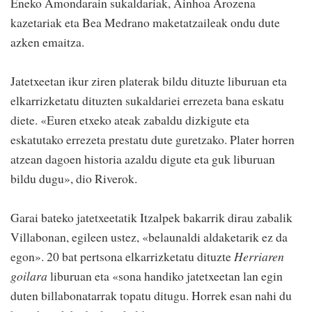
Eneko Amondarain sukaldariak, Ainhoa Arozena
kazetariak eta Bea Medrano maketatzaileak ondu dute
azken emaitza.
Jatetxeetan ikur ziren platerak bildu dituzte liburuan eta
elkarrizketatu dituzten sukaldariei errezeta bana eskatu
diete. «Euren etxeko ateak zabaldu dizkigute eta
eskatutako errezeta prestatu dute guretzako. Plater horren
atzean dagoen historia azaldu digute eta guk liburuan
bildu dugu», dio Riverok.
Garai bateko jatetxeetatik Itzalpek bakarrik dirau zabalik
Villabonan, egileen ustez, «belaunaldi aldaketarik ez da
egon». 20 bat pertsona elkarrizketatu dituzte
Herriaren
goilara
liburuan eta «sona handiko jatetxeetan lan egin
duten billabonatarrak topatu ditugu. Horrek esan nahi du