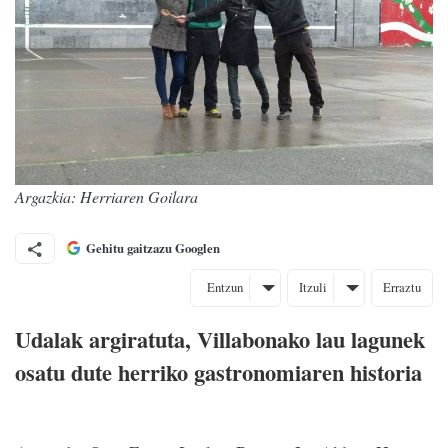
Argazkia: Herriaren Goilara
Gehitu gaitzazu Googlen
Entzun
Itzuli
Erraztu
Udalak argiratuta, Villabonako lau lagunek
osatu dute herriko gastronomiaren historia