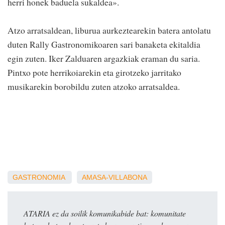
herri honek baduela sukaldea».
Atzo arratsaldean, liburua aurkeztearekin batera antolatu
duten Rally Gastronomikoaren sari banaketa ekitaldia
egin zuten. Iker Zalduaren argazkiak eraman du saria.
Pintxo pote herrikoiarekin eta girotzeko jarritako
musikarekin borobildu zuten atzoko arratsaldea.
GASTRONOMIA
AMASA-VILLABONA
ATARIA ez da soilik komunikabide bat: komunitate