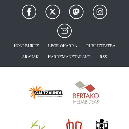
HONI BURUZ
LEGE OHARRA
PUBLIZITATEA
ARAUAK
HARREMANETARAKO
RSS