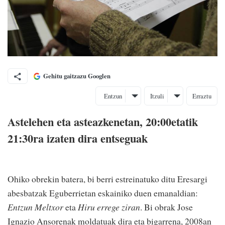
Gehitu gaitzazu Googlen
Entzun
Itzuli
Erraztu
Astelehen eta asteazkenetan, 20:00etatik
21:30ra izaten dira entseguak
Ohiko obrekin batera, bi berri estreinatuko ditu Eresargi
abesbatzak Eguberrietan eskainiko duen emanaldian:
Entzun Meltxor
eta
Hiru errege ziran
. Bi obrak Jose
Ignazio Ansorenak moldatuak dira eta bigarrena, 2008an