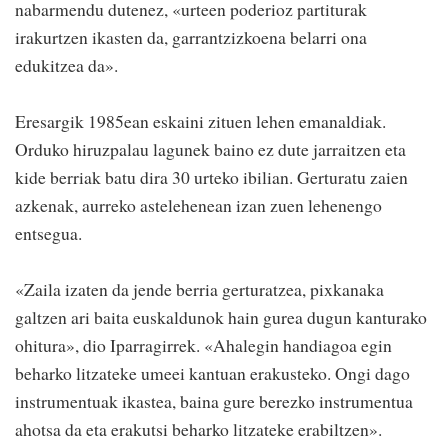
nabarmendu dutenez, «urteen poderioz partiturak
irakurtzen ikasten da, garrantzizkoena belarri ona
edukitzea da».
Eresargik 1985ean eskaini zituen lehen emanaldiak.
Orduko hiruzpalau lagunek baino ez dute jarraitzen eta
kide berriak batu dira 30 urteko ibilian. Gerturatu zaien
azkenak, aurreko astelehenean izan zuen lehenengo
entsegua.
«Zaila izaten da jende berria gerturatzea, pixkanaka
galtzen ari baita euskaldunok hain gurea dugun kanturako
ohitura», dio Iparragirrek. «Ahalegin handiagoa egin
beharko litzateke umeei kantuan erakusteko. Ongi dago
instrumentuak ikastea, baina gure berezko instrumentua
ahotsa da eta erakutsi beharko litzateke erabiltzen».