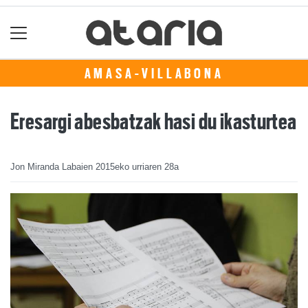
AMASA-VILLABONA
Eresargi abesbatzak hasi du ikasturtea
Jon Miranda Labaien
2015eko urriaren 28a