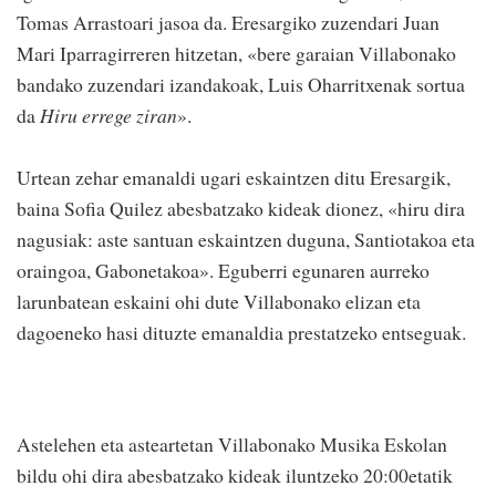
Tomas Arrastoari jasoa da. Eresargiko zuzendari Juan
Mari Iparragirreren hitzetan, «bere garaian Villabonako
bandako zuzendari izandakoak, Luis Oharritxenak sortua
da
Hiru errege ziran
».
Urtean zehar emanaldi ugari eskaintzen ditu Eresargik,
baina Sofia Quilez abesbatzako kideak dionez, «hiru dira
nagusiak: aste santuan eskaintzen duguna, Santiotakoa eta
oraingoa, Gabonetakoa». Eguberri egunaren aurreko
larunbatean eskaini ohi dute Villabonako elizan eta
dagoeneko hasi dituzte emanaldia prestatzeko entseguak.
Astelehen eta asteartetan Villabonako Musika Eskolan
bildu ohi dira abesbatzako kideak iluntzeko 20:00etatik