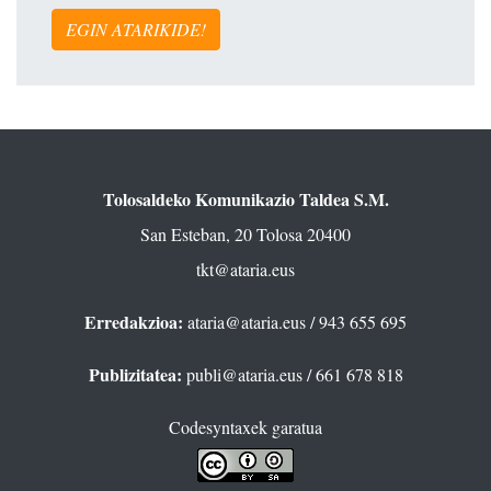
EGIN ATARIKIDE!
Tolosaldeko Komunikazio Taldea S.M.
San Esteban, 20 Tolosa 20400
tkt@ataria.eus
Erredakzioa:
ataria@ataria.eus
/ 943 655 695
Publizitatea:
publi@ataria.eus
/ 661 678 818
Codesyntaxek garatua