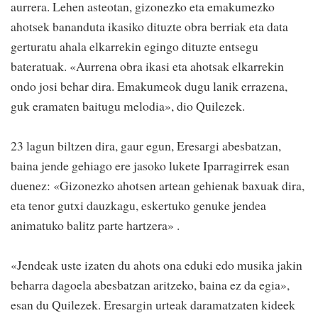
aurrera. Lehen asteotan, gizonezko eta emakumezko
ahotsek bananduta ikasiko dituzte obra berriak eta data
gerturatu ahala elkarrekin egingo dituzte entsegu
bateratuak. «Aurrena obra ikasi eta ahotsak elkarrekin
ondo josi behar dira. Emakumeok dugu lanik errazena,
guk eramaten baitugu melodia», dio Quilezek.
23 lagun biltzen dira, gaur egun, Eresargi abesbatzan,
baina jende gehiago ere jasoko lukete Iparragirrek esan
duenez: «Gizonezko ahotsen artean gehienak baxuak dira,
eta tenor gutxi dauzkagu, eskertuko genuke jendea
animatuko balitz parte hartzera» .
«Jendeak uste izaten du ahots ona eduki edo musika jakin
beharra dagoela abesbatzan aritzeko, baina ez da egia»,
esan du Quilezek. Eresargin urteak daramatzaten kideek