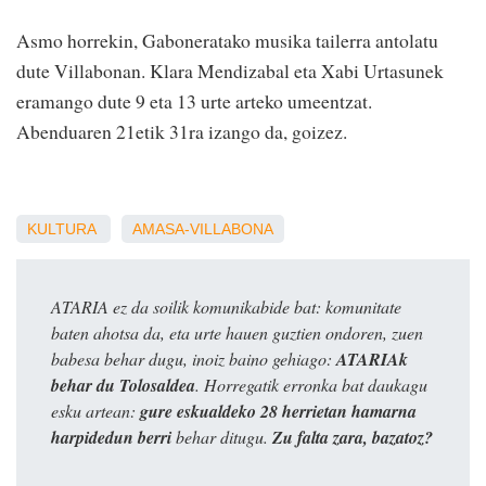
Asmo horrekin, Gaboneratako musika tailerra antolatu
dute Villabonan. Klara Mendizabal eta Xabi Urtasunek
eramango dute 9 eta 13 urte arteko umeentzat.
Abenduaren 21etik 31ra izango da, goizez.
KULTURA
AMASA-VILLABONA
ATARIA ez da soilik komunikabide bat: komunitate
baten ahotsa da, eta urte hauen guztien ondoren, zuen
babesa behar dugu, inoiz baino gehiago:
ATARIAk
behar du Tolosaldea
. Horregatik erronka bat daukagu
esku artean:
gure eskualdeko 28 herrietan hamarna
harpidedun berri
behar ditugu.
Zu falta zara, bazatoz?