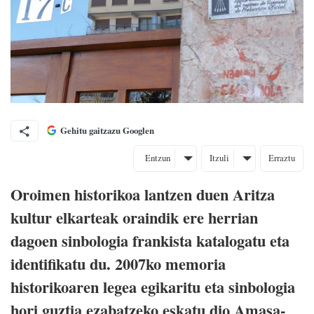
Gehitu gaitzazu Googlen
Entzun
Itzuli
Erraztu
Oroimen historikoa lantzen duen Aritza
kultur elkarteak oraindik ere herrian
dagoen sinbologia frankista katalogatu eta
identifikatu du. 2007ko memoria
historikoaren legea egikaritu eta sinbologia
hori guztia ezabatzeko eskatu dio Amasa-