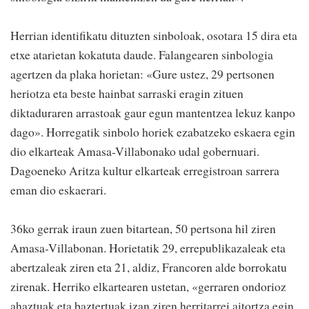
Herrian identifikatu dituzten sinboloak, osotara 15 dira eta
etxe atarietan kokatuta daude. Falangearen sinbologia
agertzen da plaka horietan: «Gure ustez, 29 pertsonen
heriotza eta beste hainbat sarraski eragin zituen
diktaduraren arrastoak gaur egun mantentzea lekuz kanpo
dago». Horregatik sinbolo horiek ezabatzeko eskaera egin
dio elkarteak Amasa-Villabonako udal gobernuari.
Dagoeneko Aritza kultur elkarteak erregistroan sarrera
eman dio eskaerari.
36ko gerrak iraun zuen bitartean, 50 pertsona hil ziren
Amasa-Villabonan. Horietatik 29, errepublikazaleak eta
abertzaleak ziren eta 21, aldiz, Francoren alde borrokatu
zirenak. Herriko elkartearen ustetan, «gerraren ondorioz
ahaztuak eta baztertuak izan ziren herritarrei aitortza egin