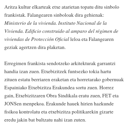
Aritza kultur elkarteak etxe atarietan topatu ditu sinbolo
frankistak. Falangearen sinboloak dira gehienak:
Ministerio de la vivienda. Instituto Nacional de la
Vivienda. Edificio construido al amparo del régimen de
viviendas de Protección Oficial
leloa eta Falangearen
geziak agertzen dira plaketan.
Erregimen frankista sendotzeko arkitekturak garrantzi
handia izan zuen. Etxebizitzek funtsezko tokia hartu
zituen estatu berriaren eraketan eta horretarako gobernuak
Espainiako Etxebizitza Erakundea sortu zuen. Horrez
gain, Etxebizitzaren Obra Sindikala eratu zuen, FET eta
JONSen menpekoa. Erakunde hauek hirien hazkunde
fisikoa kontrolatu eta etxebizitza politikarekin gizarte
eredu jakin bat bultzatu nahi izan zuten.