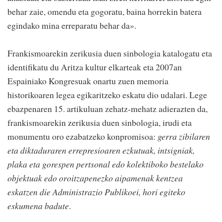
behar zaie, omendu eta gogoratu, baina horrekin batera
egindako mina erreparatu behar da».
Frankismoarekin zerikusia duen sinbologia katalogatu eta
identifikatu du Aritza kultur elkarteak eta 2007an
Espainiako Kongresuak onartu zuen memoria
historikoaren legea egikaritzeko eskatu dio udalari. Lege
ebazpenaren 15. artikuluan zehatz-mehatz adierazten da,
frankismoarekin zerikusia duen sinbologia, irudi eta
monumentu oro ezabatzeko konpromisoa:
gerra zibilaren
eta diktaduraren errepresioaren ezkutuak, intsigniak,
plaka eta gorespen pertsonal edo kolektiboko bestelako
objektuak edo oroitzapenezko aipamenak kentzea
eskatzen die Administrazio Publikoei, hori egiteko
eskumena badute
.