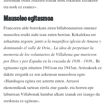
zerrendak osatu zituzten etxeak nork eskuratu zitzakeen
eta nork ez esanez».
Mausoleo egitasmoa
Francoren alde borrokatu ziren billabonatarren omenez
mausolea eraiki nahi izan zuten herrian. Kokalekua ere
zehaztuta zegoen:
junto a la magnífica iglesia de Amasa y
dominando el valle de Oria... La idea de perpetuar la
memoria de los voluntarios de Villabona que murieron
por Dios y por España en la cruzada de 1936 - 1939...
Bi
egitasmo egin zituzten 1941ean eta 1943an. Aritzakoek ez
dakite zergatik ez zen azkenean mausoleoa egin:
«Handiagoa egitea ere aztertu zuten. Arrazoi
ekonomikoak tartean zirela ziur gaude, eta horren epe
laburrean Villabonak hainbat alkate izanak ere izango du
zerikusia ez egitean».