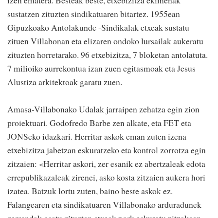
izen ematera. Besteak beste, etxebizitza ekimenak
sustatzen zituzten sindikatuaren bitartez. 1955ean
Gipuzkoako Antolakunde -Sindikalak etxeak sustatu
zituen Villabonan eta elizaren ondoko lursailak aukeratu
zituzten horretarako. 96 etxebizitza, 7 bloketan antolatuta.
7 milioiko aurrekontua izan zuen egitasmoak eta Jesus
Alustiza arkitektoak garatu zuen.
Amasa-Villabonako Udalak jarraipen zehatza egin zion
proiektuari. Godofredo Barbe zen alkate, eta FET eta
JONSeko idazkari. Herritar askok eman zuten izena
etxebizitza jabetzan eskuratzeko eta kontrol zorrotza egin
zitzaien: «Herritar askori, zer esanik ez abertzaleak edota
errepublikazaleak zirenei, asko kosta zitzaien aukera hori
izatea. Batzuk lortu zuten, baino beste askok ez.
Falangearen eta sindikatuaren Villabonako arduradunek