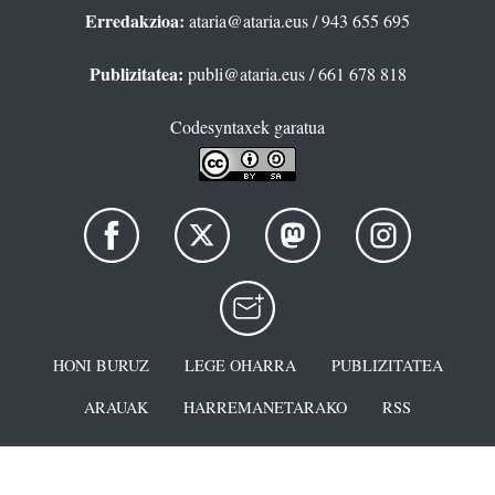
Erredakzioa:
ataria@ataria.eus
/ 943 655 695
Publizitatea:
publi@ataria.eus
/ 661 678 818
Codesyntaxek garatua
HONI BURUZ
LEGE OHARRA
PUBLIZITATEA
ARAUAK
HARREMANETARAKO
RSS