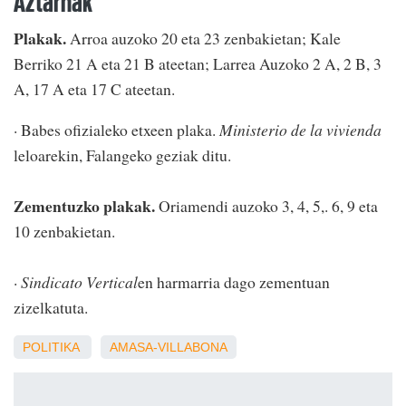
Aztarnak
Plakak.
Arroa auzoko 20 eta 23 zenbakietan; Kale
Berriko 21 A eta 21 B ateetan; Larrea Auzoko 2 A, 2 B, 3
A, 17 A eta 17 C ateetan.
· Babes ofizialeko etxeen plaka.
Ministerio de la vivienda
leloarekin, Falangeko geziak ditu.
Zementuzko plakak.
Oriamendi auzoko 3, 4, 5,. 6, 9 eta
10 zenbakietan.
·
Sindicato Vertical
en harmarria dago zementuan
zizelkatuta.
POLITIKA
AMASA-VILLABONA