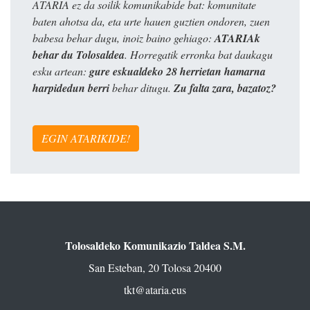
ATARIA ez da soilik komunikabide bat: komunitate
baten ahotsa da, eta urte hauen guztien ondoren, zuen
babesa behar dugu, inoiz baino gehiago:
ATARIAk
behar du Tolosaldea
. Horregatik erronka bat daukagu
esku artean:
gure eskualdeko 28 herrietan hamarna
harpidedun berri
behar ditugu.
Zu falta zara, bazatoz?
EGIN ATARIKIDE!
Tolosaldeko Komunikazio Taldea S.M.
San Esteban, 20 Tolosa 20400
tkt@ataria.eus