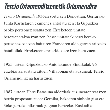
Tercio Oriamendi
izenetik
Oriamendira
Tercio Oriamendi
1936an sortu zen Donostian. Gerrarako
Junta Karlistaren ekimenez antolatu zen eta Gipuzkoa
osoko pertsonez osatua zen. Erreketeen unitate
berezienetakoa izan zen, beste unitateak herri bereko
pertsonez osatzen baitziren Francoren alde gerran aritzeko
batailoilak. Erreketeen ereserkiak ere izen bera zuen.
1955. urtean Gipuzkoako Antolakunde Sindikalak 96
etxebizitza sustatu zituen Villabonan eta auzuneak Tercio
Oriamendi izena hartu zuen.
1987. urtean Herri Batasuna alderdiak auzunearentzat izen
berria proposatu zuen: Gernika, bakearen sinbolo gisa eta
36ko gerrako biktimak gogoan hartzeko. Euskadiko