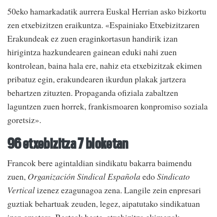
50eko hamarkadatik aurrera Euskal Herrian asko bizkortu
zen etxebizitzen eraikuntza. «Espainiako Etxebizitzaren
Erakundeak ez zuen eraginkortasun handirik izan
hirigintza hazkundearen gainean eduki nahi zuen
kontrolean, baina hala ere, nahiz eta etxebizitzak ekimen
pribatuz egin, erakundearen ikurdun plakak jartzera
behartzen zituzten. Propaganda ofiziala zabaltzen
laguntzen zuen horrek, frankismoaren konpromiso soziala
goretsiz».
96 etxebizitza 7 bloketan
Francok bere agintaldian sindikatu bakarra baimendu
zuen,
Organización Sindical Española
edo
Sindicato
Vertical
izenez ezagunagoa zena. Langile zein enpresari
guztiak behartuak zeuden, legez, aipatutako sindikatuan