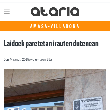
AMASA-VILLABONA
Laidoek paretetan irauten dutenean
Jon Miranda
2015eko urriaren 28a