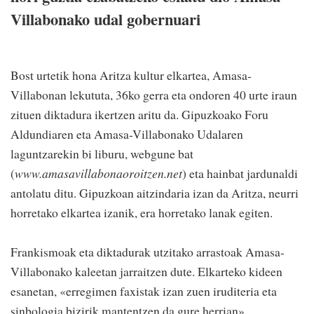
Villabonako udal gobernuari
Bost urtetik hona Aritza kultur elkartea, Amasa-
Villabonan lekututa, 36ko gerra eta ondoren 40 urte iraun
zituen diktadura ikertzen aritu da. Gipuzkoako Foru
Aldundiaren eta Amasa-Villabonako Udalaren
laguntzarekin bi liburu, webgune bat
(
www.amasavillabonaoroitzen.net
) eta hainbat jardunaldi
antolatu ditu. Gipuzkoan aitzindaria izan da Aritza, neurri
horretako elkartea izanik, era horretako lanak egiten.
Frankismoak eta diktadurak utzitako arrastoak Amasa-
Villabonako kaleetan jarraitzen dute. Elkarteko kideen
esanetan, «erregimen faxistak izan zuen iruditeria eta
sinbologia bizirik mantentzen da gure herrian».