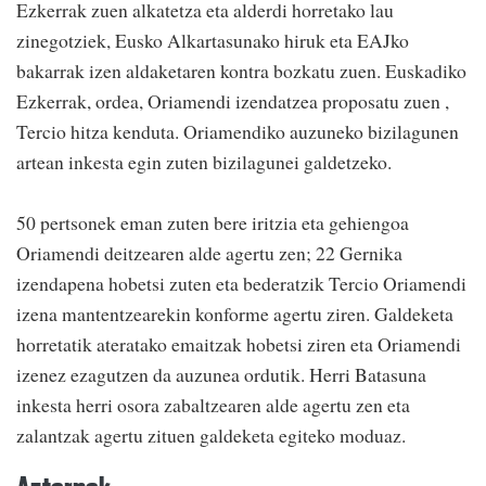
Ezkerrak zuen alkatetza eta alderdi horretako lau
zinegotziek, Eusko Alkartasunako hiruk eta EAJko
bakarrak izen aldaketaren kontra bozkatu zuen. Euskadiko
Ezkerrak, ordea, Oriamendi izendatzea proposatu zuen ,
Tercio hitza kenduta. Oriamendiko auzuneko bizilagunen
artean inkesta egin zuten bizilagunei galdetzeko.
50 pertsonek eman zuten bere iritzia eta gehiengoa
Oriamendi deitzearen alde agertu zen; 22 Gernika
izendapena hobetsi zuten eta bederatzik Tercio Oriamendi
izena mantentzearekin konforme agertu ziren. Galdeketa
horretatik ateratako emaitzak hobetsi ziren eta Oriamendi
izenez ezagutzen da auzunea ordutik. Herri Batasuna
inkesta herri osora zabaltzearen alde agertu zen eta
zalantzak agertu zituen galdeketa egiteko moduaz.