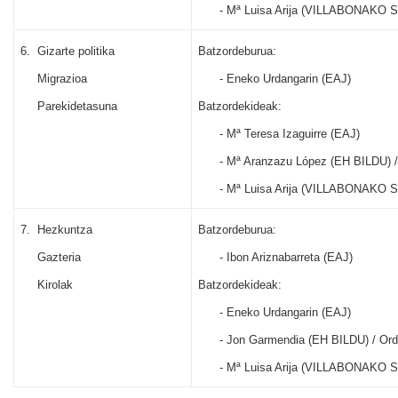
-
Mª Luisa Arija (VILLABONAKO 
6.
Gizarte politika
Batzordeburua:
Migrazioa
-
Eneko Urdangarin (EAJ)
Parekidetasuna
Batzordekideak:
-
Mª Teresa Izaguirre (EAJ)
-
Mª Aranzazu López (EH BILDU) /
-
Mª Luisa Arija (VILLABONAKO 
7.
Hezkuntza
Batzordeburua:
Gazteria
-
Ibon Ariznabarreta (EAJ)
Kirolak
Batzordekideak:
-
Eneko Urdangarin (EAJ)
-
Jon Garmendia (EH BILDU) / Ord
-
Mª Luisa Arija (VILLABONAKO 