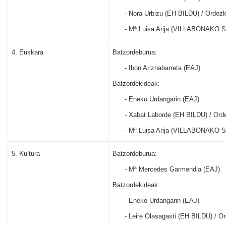
-
Nora Urbizu (EH BILDU) / Ordez
-
Mª Luisa Arija (VILLABONAKO 
4.
Euskara
Batzordeburua:
-
Ibon Ariznabarreta (EAJ)
Batzordekideak:
-
Eneko Urdangarin (EAJ)
-
Xabat Laborde (EH BILDU) / Ord
-
Mª Luisa Arija (VILLABONAKO 
5.
Kultura
Batzordeburua:
-
Mª Mercedes Garmendia (EAJ)
Batzordekideak:
-
Eneko Urdangarin (EAJ)
-
Leire Olasagasti (EH BILDU) / 