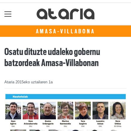
AMASA-VILLABONA
Osatu dituzte udaleko gobernu
batzordeak Amasa-Villabonan
Ataria
2015eko uztailaren 1a