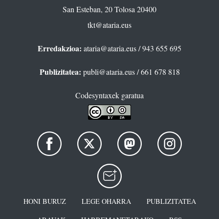
San Esteban, 20 Tolosa 20400
tkt@ataria.eus
Erredakzioa:
ataria@ataria.eus
/ 943 655 695
Publizitatea:
publi@ataria.eus
/ 661 678 818
Codesyntaxek garatua
HONI BURUZ
LEGE OHARRA
PUBLIZITATEA