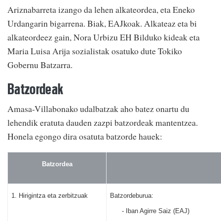
Ariznabarreta izango da lehen alkateordea, eta Eneko
Urdangarin bigarrena. Biak, EAJkoak. Alkateaz eta bi
alkateordeez gain, Nora Urbizu EH Bilduko kideak eta
Maria Luisa Arija sozialistak osatuko dute Tokiko
Gobernu Batzarra.
Batzordeak
Amasa-Villabonako udalbatzak aho batez onartu du
lehendik eratuta dauden zazpi batzordeak mantentzea.
Honela egongo dira osatuta batzorde hauek:
Batzordea
1.
Hirigintza eta zerbitzuak
Batzordeburua:
-
Iban Agirre Saiz (EAJ)