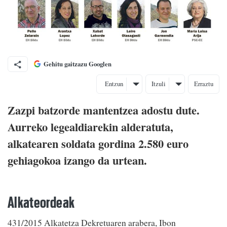
Gehitu gaitzazu Googlen
Entzun
Itzuli
Erraztu
Zazpi batzorde mantentzea adostu dute.
Aurreko legealdiarekin alderatuta,
alkatearen soldata gordina 2.580 euro
gehiagokoa izango da urtean.
Alkateordeak
431/2015 Alkatetza Dekretuaren arabera, Ibon