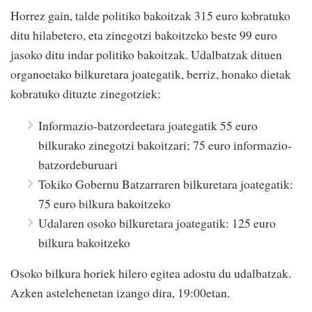
Horrez gain, talde politiko bakoitzak 315 euro kobratuko
ditu hilabetero, eta zinegotzi bakoitzeko beste 99 euro
jasoko ditu indar politiko bakoitzak. Udalbatzak dituen
organoetako bilkuretara joategatik, berriz, honako dietak
kobratuko dituzte zinegotziek:
Informazio-batzordeetara joategatik 55 euro
bilkurako zinegotzi bakoitzari; 75 euro informazio-
batzordeburuari
Tokiko Gobernu Batzarraren bilkuretara joategatik:
75 euro bilkura bakoitzeko
Udalaren osoko bilkuretara joategatik: 125 euro
bilkura bakoitzeko
Osoko bilkura horiek hilero egitea adostu du udalbatzak.
Azken astelehenetan izango dira, 19:00etan.