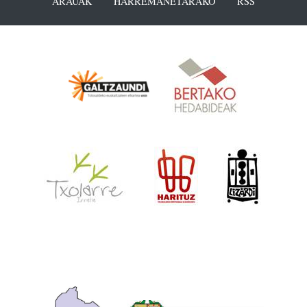
ARAUAK
HARREMANETARAKO
RSS