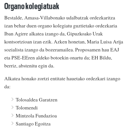
Organo kolegiatuak
Bestalde, Amasa-Villabonako udalbatzak ordezkaritza
izan behar duen organo kolegiatu guztietako ordezkaria
Iban Agirre alkatea izango da, Gipuzkoako Urak
kontsortzioan izan ezik. Azken honetan, Maria Luisa Arija
sozialista izango da bozeramailea. Proposamen hau EAJ
eta PSE-EEren aldeko botoekin onartu da; EH Bildu,
berriz, abstenitu egin da.
Alkatea honako zortzi entitate hauetako ordezkari izango
da:
Tolosaldea Garatzen
Tolomendi
Mintzola Fundazioa
Santiago Egoitza