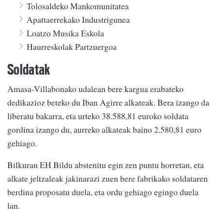
Tolosaldeko Mankomunitatea
Apattaerrekako Industrigunea
Loatzo Musika Eskola
Haurreskolak Partzuergoa
Soldatak
Amasa-Villabonako udalean bere kargua erabateko
dedikazioz beteko du Iban Agirre alkateak. Bera izango da
liberatu bakarra, eta urteko 38.588,81 euroko soldata
gordina izango du, aurreko alkateak baino 2.580,81 euro
gehiago.
Bilkuran EH Bildu abstenitu egin zen puntu horretan, eta
alkate jeltzaleak jakinarazi zuen bere fabrikako soldataren
berdina proposatu duela, eta ordu gehiago egingo duela
lan.