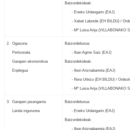
Batzordekideak:
-
Eneko Urdangarin (EAJ)
-
Xabat Laborde (EH BILDU) / Orde
-
Mª Luisa Arija (VILLABONAKO 
2.
Ogasuna
Batzordeburua:
Pertsonala
-
Iban Agirre Saiz (EAJ)
Garapen ekonomikoa
Batzordekideak:
Enplegua
-
Ibon Ariznabarreta (EAJ)
-
Nora Urbizu (EH BILDU) / Ordez
-
Mª Luisa Arija (VILLABONAKO 
3.
Garapen jasangarria
Batzordeburua:
Landa ingurunea
-
Eneko Urdangarin (EAJ)
Batzordekideak:
-
Ibon Ariznabarreta (EAJ)