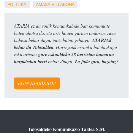
POLITIKA
AMASA-VILLABONA
ATARIA ez da soilik komunikabide bat: komunitate
baten ahotsa da, eta urte hauen guztien ondoren, zuen
babesa behar dugu, inoiz baino gehiago:
ATARIAk
behar du Tolosaldea
. Horregatik erronka bat daukagu
esku artean:
gure eskualdeko 28 herrietan hamarna
harpidedun berri
behar ditugu.
Zu falta zara, bazatoz?
EGIN ATARIKIDE!
Tolosaldeko Komunikazio Taldea S.M.