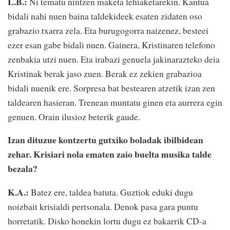
L.B.:
Ni tematu nintzen maketa lehiaketarekin. Kantua
bidali nahi nuen baina taldekideek esaten zidaten oso
grabazio txarra zela. Eta burugogorra naizenez, besteei
ezer esan gabe bidali nuen. Gainera, Kristinaren telefono
zenbakia utzi nuen. Eta irabazi genuela jakinarazteko deia
Kristinak berak jaso zuen. Berak ez zekien grabazioa
bidali nuenik ere. Sorpresa bat bestearen atzetik izan zen
taldearen hasieran. Trenean muntatu ginen eta aurrera egin
genuen. Orain ilusioz beterik gaude.
Izan dituzue kontzertu gutxiko boladak ibilbidean
zehar. Krisiari nola ematen zaio buelta musika talde
bezala?
K.A.:
Batez ere, taldea batuta. Guztiok eduki dugu
noizbait krisialdi pertsonala. Denok pasa gara puntu
horretatik. Disko honekin lortu dugu ez bakarrik CD-a