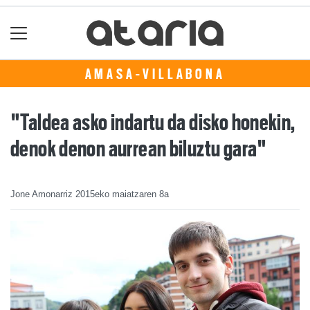
AMASA-VILLABONA
"Taldea asko indartu da disko honekin,
denok denon aurrean biluztu gara"
Jone Amonarriz
2015eko maiatzaren 8a