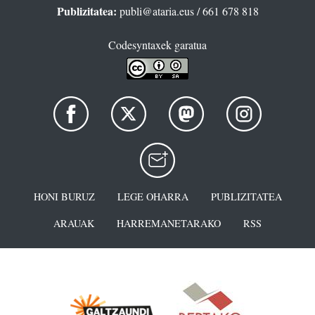
Publizitatea:
publi@ataria.eus
/ 661 678 818
Codesyntaxek garatua
HONI BURUZ
LEGE OHARRA
PUBLIZITATEA
ARAUAK
HARREMANETARAKO
RSS