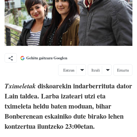
Gehitu gaitzazu Googlen
Entzun
Itzuli
Erraztu
diskoarekin indarberrituta dator
Tximeletak
Lain taldea. Larba izateari utzi eta
tximeleta heldu baten moduan, bihar
Bonberenean eskainiko dute birako lehen
kontzertua iluntzeko 23:00etan.