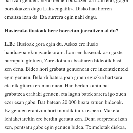
borrokatzen dugu Lain-engatik». Disko hau horren
emaitza izan da. Eta aurrera egin nahi dugu.
Hasierako ilusioak bere horretan jarraitzen al du?
L.B.:
Ilusioak gora egin du. Askoz ere ilusio
handiagoarekin gaude orain. Lain-en hasierak oso gazte
harrapatu gintuen, Zure doinua abestiaren bideotik hasi
zen dena. Bideo hori grabatu genuenean ere inkontzienteki
egin genuen. Belardi batera joan ginen eguzkia hartzera
eta nik gitarra eraman nuen. Han bertan kantu bat
grabatzea erabaki genuen, eta lagun batek sarera igo zuen
ezer esan gabe. Bat-batean 20.000 bisita zituen bideoak.
Ez genuen erantzun hori inondik inora espero. Maketa
lehiaketarekin ere berdin gertatu zen. Dena sorpresaz izan
zen, pentsatu gabe egin genuen bidea. Tximeletak diskoa,