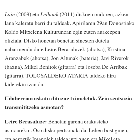
Lain
(2009) eta
Leihoak
(2011) diskoen ondoren, azken
lana kaleratu berri du taldeak. Apirilaren 29an Donostiako
Koldo Mitxelena Kulturunean egin zuten aurkezpen
ofiziala. Disko honetan benetan sinesten dutela
nabarmendu dute Leire Berasaluzek (ahotsa), Kristina
Aranzabek (ahotsa), Jon Altunak (bateria), Javi Riverok
(baxua), Mikel Benitok (gitarra) eta Joseba De Arribak
(gitarra). TOLOSALDEKO ATARIA taldeko hiru
kiderekin izan da.
Udaberrian askatu dituzue tximeletak. Zein sentsazio
transmititzeko asmotan?
Leire Berasaluze:
Benetan garena erakusteko
asmoarekin. Oso disko pertsonala da. Lehen bost ginen,
eta geroztik Imanolek taldea utzi zuen eta Mikel eta