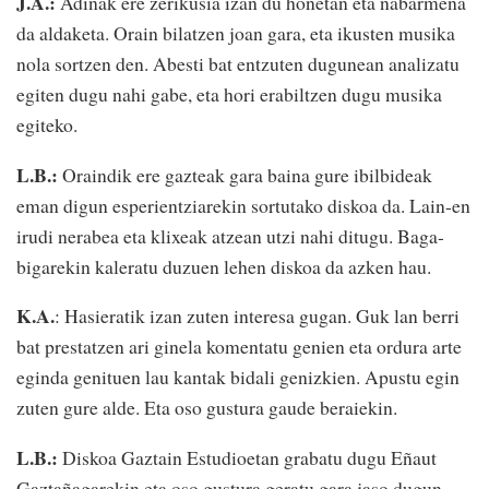
J.A.:
Adinak ere zerikusia izan du honetan eta nabarmena
da aldaketa. Orain bilatzen joan gara, eta ikusten musika
nola sortzen den. Abesti bat entzuten dugunean analizatu
egiten dugu nahi gabe, eta hori erabiltzen dugu musika
egiteko.
L.B.:
Oraindik ere gazteak gara baina gure ibilbideak
eman digun esperientziarekin sortutako diskoa da. Lain-en
irudi nerabea eta klixeak atzean utzi nahi ditugu. Baga-
bigarekin kaleratu duzuen lehen diskoa da azken hau.
K.A.
: Hasieratik izan zuten interesa gugan. Guk lan berri
bat prestatzen ari ginela komentatu genien eta ordura arte
eginda genituen lau kantak bidali genizkien. Apustu egin
zuten gure alde. Eta oso gustura gaude beraiekin.
L.B.:
Diskoa Gaztain Estudioetan grabatu dugu Eñaut
Gaztañagarekin eta oso gustura geratu gara jaso dugun