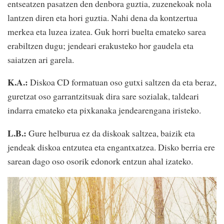
entseatzen pasatzen den denbora guztia, zuzenekoak nola
lantzen diren eta hori guztia. Nahi dena da kontzertua
merkea eta luzea izatea. Guk horri buelta emateko sarea
erabiltzen dugu; jendeari erakusteko hor gaudela eta
saiatzen ari garela.
K.A.:
Diskoa CD formatuan oso gutxi saltzen da eta beraz,
guretzat oso garrantzitsuak dira sare sozialak, taldeari
indarra emateko eta pixkanaka jendearengana iristeko.
L.B.:
Gure helburua ez da diskoak saltzea, baizik eta
jendeak diskoa entzutea eta engantxatzea. Disko berria ere
sarean dago oso osorik edonork entzun ahal izateko.