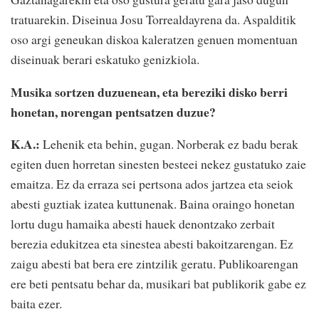
tratuarekin. Diseinua Josu Torrealdayrena da. Aspalditik
oso argi geneukan diskoa kaleratzen genuen momentuan
diseinuak berari eskatuko genizkiola.
Musika sortzen duzuenean, eta bereziki disko berri
honetan, norengan pentsatzen duzue?
K.A.:
Lehenik eta behin, gugan. Norberak ez badu berak
egiten duen horretan sinesten besteei nekez gustatuko zaie
emaitza. Ez da erraza sei pertsona ados jartzea eta seiok
abesti guztiak izatea kuttunenak. Baina oraingo honetan
lortu dugu hamaika abesti hauek denontzako zerbait
berezia edukitzea eta sinestea abesti bakoitzarengan. Ez
zaigu abesti bat bera ere zintzilik geratu. Publikoarengan
ere beti pentsatu behar da, musikari bat publikorik gabe ez
baita ezer.