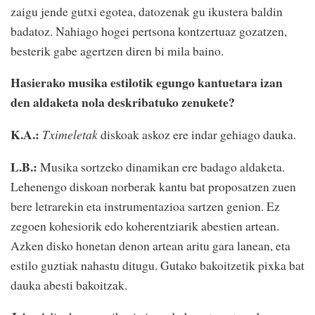
zaigu jende gutxi egotea, datozenak gu ikustera baldin
badatoz. Nahiago hogei pertsona kontzertuaz gozatzen,
besterik gabe agertzen diren bi mila baino.
Hasierako musika estilotik egungo kantuetara izan
den aldaketa nola deskribatuko zenukete?
K.A.:
Tximeletak
diskoak askoz ere indar gehiago dauka.
L.B.:
Musika sortzeko dinamikan ere badago aldaketa.
Lehenengo diskoan norberak kantu bat proposatzen zuen
bere letrarekin eta instrumentazioa sartzen genion. Ez
zegoen kohesiorik edo koherentziarik abestien artean.
Azken disko honetan denon artean aritu gara lanean, eta
estilo guztiak nahastu ditugu. Gutako bakoitzetik pixka bat
dauka abesti bakoitzak.