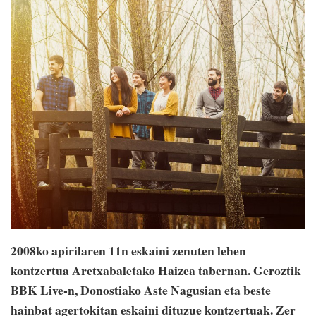
2008ko apirilaren 11n eskaini zenuten lehen
kontzertua Aretxabaletako Haizea tabernan. Geroztik
BBK Live-n, Donostiako Aste Nagusian eta beste
hainbat agertokitan eskaini dituzue kontzertuak. Zer