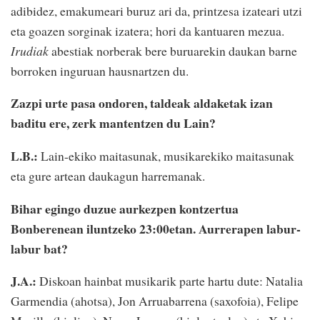
adibidez, emakumeari buruz ari da, printzesa izateari utzi
eta goazen sorginak izatera; hori da kantuaren mezua.
Irudiak
abestiak norberak bere buruarekin daukan barne
borroken inguruan hausnartzen du.
Zazpi urte pasa ondoren, taldeak aldaketak izan
baditu ere, zerk mantentzen du Lain?
L.B.:
Lain-ekiko maitasunak, musikarekiko maitasunak
eta gure artean daukagun harremanak.
Bihar egingo duzue aurkezpen kontzertua
Bonberenean iluntzeko 23:00etan. Aurrerapen labur-
labur bat?
J.A.:
Diskoan hainbat musikarik parte hartu dute: Natalia
Garmendia (ahotsa), Jon Arruabarrena (saxofoia), Felipe