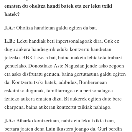
ematen du oholtza handi batek eta zer leku txiki
batek?
J.A.:
Oholtza handietan galdu egiten da bat.
L.B.:
Leku handiak beti inpertsonalagoak dira. Guk ez
dugu aukera handiegirik eduki kontzertu handietan
jotzeko. BBK Live-n bai, baina maketa lehiaketa irabazi
genuelako. Donostiako Aste Nagusian jende asko zegoen
eta asko disfrutatu genuen, baina gertutasuna galdu egiten
da. Kontzertu txiki batek, adibidez, Bonberenean
eskainiko dugunak, familiarragoa eta pertsonalagoa
izateko aukera ematen dizu. Bi aukerek egiten dute bere
ekarpena, baina aukeran kontzertu txikiak nahiago.
J.A.:
Biharko kontzertuan, nahiz eta leku txikia izan,
bertara joaten dena Lain ikustera joango da. Guri berdin