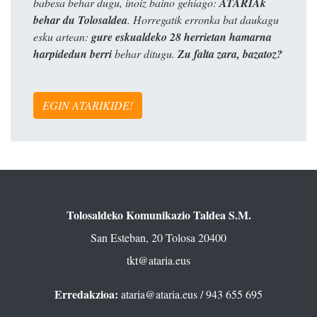
babesa behar dugu, inoiz baino gehiago:
ATARIAk
behar du Tolosaldea
. Horregatik erronka bat daukagu
esku artean:
gure eskualdeko 28 herrietan hamarna
harpidedun berri
behar ditugu.
Zu falta zara, bazatoz?
EGIN ATARIKIDE!
Tolosaldeko Komunikazio Taldea S.M.
San Esteban, 20 Tolosa 20400
tkt@ataria.eus
Erredakzioa:
ataria@ataria.eus
/ 943 655 695