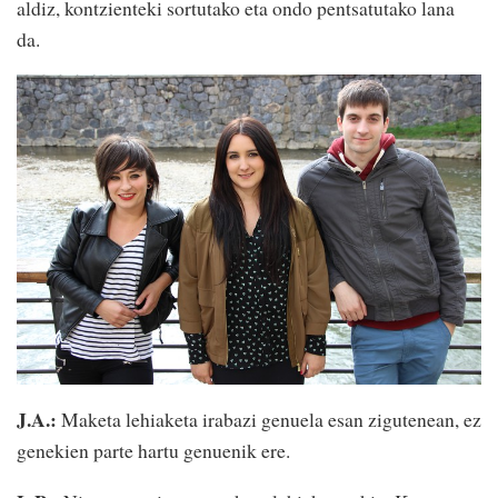
aldiz, kontzienteki sortutako eta ondo pentsatutako lana
da.
J.A.:
Maketa lehiaketa irabazi genuela esan zigutenean, ez
genekien parte hartu genuenik ere.