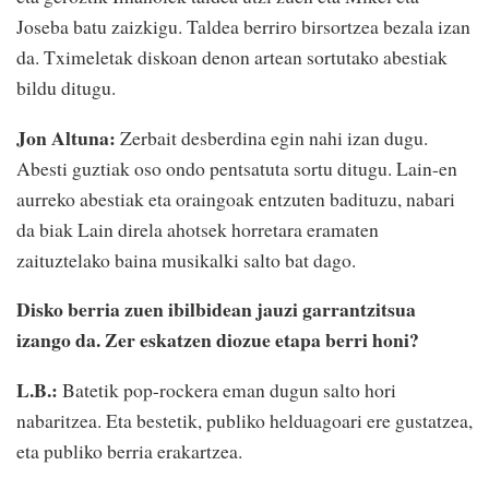
Joseba batu zaizkigu. Taldea berriro birsortzea bezala izan
da. Tximeletak diskoan denon artean sortutako abestiak
bildu ditugu.
Jon Altuna:
Zerbait desberdina egin nahi izan dugu.
Abesti guztiak oso ondo pentsatuta sortu ditugu. Lain-en
aurreko abestiak eta oraingoak entzuten badituzu, nabari
da biak Lain direla ahotsek horretara eramaten
zaituztelako baina musikalki salto bat dago.
Disko berria zuen ibilbidean jauzi garrantzitsua
izango da. Zer eskatzen diozue etapa berri honi?
L.B.:
Batetik pop-rockera eman dugun salto hori
nabaritzea. Eta bestetik, publiko helduagoari ere gustatzea,
eta publiko berria erakartzea.