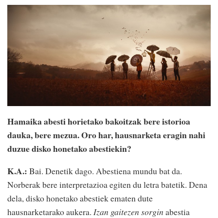
Hamaika abesti horietako bakoitzak bere istorioa
dauka, bere mezua. Oro har, hausnarketa eragin nahi
duzue disko honetako abestiekin?
K.A.:
Bai. Denetik dago. Abestiena mundu bat da.
Norberak bere interpretazioa egiten du letra batetik. Dena
dela, disko honetako abestiek ematen dute
hausnarketarako aukera.
Izan gaitezen sorgin
abestia