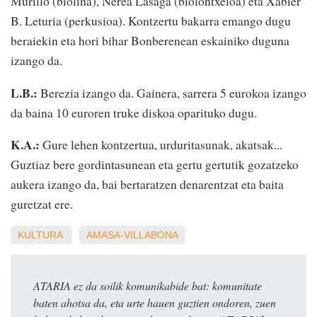
Murillo (biolina), Nerea Lasaga (biolontxeloa) eta Xabier
B. Leturia (perkusioa). Kontzertu bakarra emango dugu
beraiekin eta hori bihar Bonberenean eskainiko duguna
izango da.
L.B.:
Berezia izango da. Gainera, sarrera 5 eurokoa izango
da baina 10 euroren truke diskoa oparituko dugu.
K.A.:
Gure lehen kontzertua, urduritasunak, akatsak...
Guztiaz bere gordintasunean eta gertu gertutik gozatzeko
aukera izango da, bai bertaratzen denarentzat eta baita
guretzat ere.
KULTURA
AMASA-VILLABONA
ATARIA ez da soilik komunikabide bat: komunitate
baten ahotsa da, eta urte hauen guztien ondoren, zuen