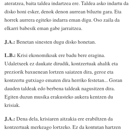
ateratzea, baita taldea indartzea ere. Taldea asko indartu da
disko honi esker, denok denon aurrean biluztu gara. Eta
horrek aurrera egiteko indarra eman digu. Oso zaila da
elkarri babesik eman gabe jarraitzea.
J.A.:
Benetan sinesten dugu disko honetan.
L.B.:
Krisi ekonomikoak ere badu bere eragina.
Udaletxeek ez daukate dirudik, kontzertuak ahalik eta
preziorik baxuenean lortzen saiatzen dira, geroz eta
kontzertu gutxiago ematen dira herriko festetan... Goran
dauden taldeak edo berbena taldeak nagusitzen dira.
Egiten duzun musika erakusteko aukera kentzen du
krisiak.
J.A.:
Dena dela, krisiaren aitzakia ere erabiltzen da
kontzertuak merkeago lortzeko. Ez da kontutan hartzen