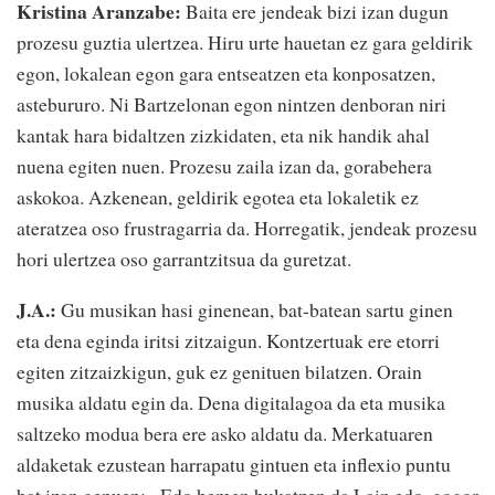
Kristina Aranzabe:
Baita ere jendeak bizi izan dugun
prozesu guztia ulertzea. Hiru urte hauetan ez gara geldirik
egon, lokalean egon gara entseatzen eta konposatzen,
astebururo. Ni Bartzelonan egon nintzen denboran niri
kantak hara bidaltzen zizkidaten, eta nik handik ahal
nuena egiten nuen. Prozesu zaila izan da, gorabehera
askokoa. Azkenean, geldirik egotea eta lokaletik ez
ateratzea oso frustragarria da. Horregatik, jendeak prozesu
hori ulertzea oso garrantzitsua da guretzat.
J.A.:
Gu musikan hasi ginenean, bat-batean sartu ginen
eta dena eginda iritsi zitzaigun. Kontzertuak ere etorri
egiten zitzaizkigun, guk ez genituen bilatzen. Orain
musika aldatu egin da. Dena digitalagoa da eta musika
saltzeko modua bera ere asko aldatu da. Merkatuaren
aldaketak ezustean harrapatu gintuen eta inflexio puntu
bat izan genuen: «Edo hemen bukatzen da Lain edo, gogor