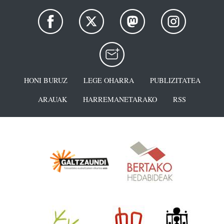
HONI BURUZ
LEGE OHARRA
PUBLIZITATEA
ARAUAK
HARREMANETARAKO
RSS