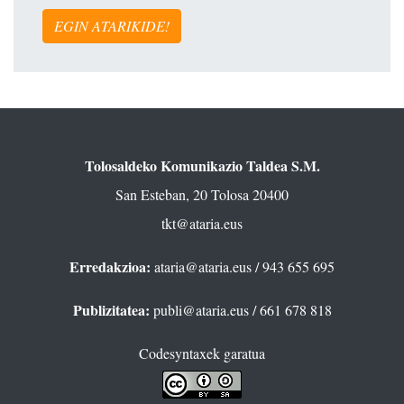
EGIN ATARIKIDE!
Tolosaldeko Komunikazio Taldea S.M.
San Esteban, 20 Tolosa 20400
tkt@ataria.eus
Erredakzioa:
ataria@ataria.eus
/ 943 655 695
Publizitatea:
publi@ataria.eus
/ 661 678 818
Codesyntaxek garatua