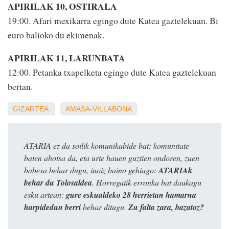
APIRILAK 10, OSTIRALA
19:00. Afari mexikarra egingo dute Katea gaztelekuan. Bi
euro balioko du ekimenak.
APIRILAK 11, LARUNBATA
12:00. Petanka txapelketa egingo dute Katea gaztelekuan
bertan.
GIZARTEA
AMASA-VILLABONA
ATARIA ez da soilik komunikabide bat: komunitate
baten ahotsa da, eta urte hauen guztien ondoren, zuen
babesa behar dugu, inoiz baino gehiago:
ATARIAk
behar du Tolosaldea
. Horregatik erronka bat daukagu
esku artean:
gure eskualdeko 28 herrietan hamarna
harpidedun berri
behar ditugu.
Zu falta zara, bazatoz?