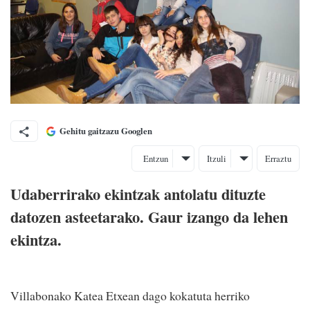
Gehitu gaitzazu Googlen
Entzun
Itzuli
Erraztu
Udaberrirako ekintzak antolatu dituzte
datozen asteetarako. Gaur izango da lehen
ekintza.
Villabonako Katea Etxean dago kokatuta herriko