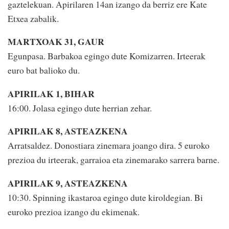
gaztelekuan. Apirilaren 14an izango da berriz ere Kate
Etxea zabalik.
MARTXOAK 31, GAUR
Egunpasa. Barbakoa egingo dute Komizarren. Irteerak
euro bat balioko du.
APIRILAK 1, BIHAR
16:00. Jolasa egingo dute herrian zehar.
APIRILAK 8, ASTEAZKENA
Arratsaldez. Donostiara zinemara joango dira. 5 euroko
prezioa du irteerak, garraioa eta zinemarako sarrera barne.
APIRILAK 9, ASTEAZKENA
10:30. Spinning ikastaroa egingo dute kiroldegian. Bi
euroko prezioa izango du ekimenak.