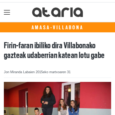
AMASA-VILLABONA
Firin-faran ibiliko dira Villabonako
gazteak udaberrian katean lotu gabe
Jon Miranda Labaien
2015eko martxoaren 31