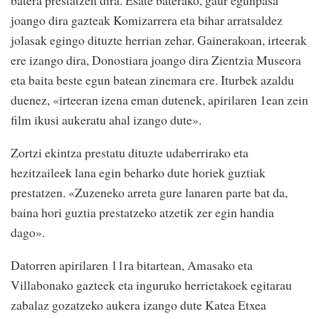
batera prestatzen dira. Esate baterako, gaur egunpasa
joango dira gazteak Komizarrera eta bihar arratsaldez
jolasak egingo dituzte herrian zehar. Gainerakoan, irteerak
ere izango dira, Donostiara joango dira Zientzia Museora
eta baita beste egun batean zinemara ere. Iturbek azaldu
duenez, «irteeran izena eman dutenek, apirilaren 1ean zein
film ikusi aukeratu ahal izango dute».
Zortzi ekintza prestatu dituzte udaberrirako eta
hezitzaileek lana egin beharko dute horiek guztiak
prestatzen. «Zuzeneko arreta gure lanaren parte bat da,
baina hori guztia prestatzeko atzetik zer egin handia
dago».
Datorren apirilaren 11ra bitartean, Amasako eta
Villabonako gazteek eta inguruko herrietakoek egitarau
zabalaz gozatzeko aukera izango dute Katea Etxea