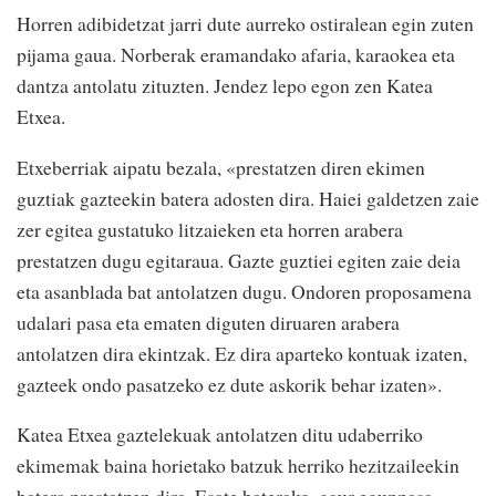
Horren adibidetzat jarri dute aurreko ostiralean egin zuten
pijama gaua. Norberak eramandako afaria, karaokea eta
dantza antolatu zituzten. Jendez lepo egon zen Katea
Etxea.
Etxeberriak aipatu bezala, «prestatzen diren ekimen
guztiak gazteekin batera adosten dira. Haiei galdetzen zaie
zer egitea gustatuko litzaieken eta horren arabera
prestatzen dugu egitaraua. Gazte guztiei egiten zaie deia
eta asanblada bat antolatzen dugu. Ondoren proposamena
udalari pasa eta ematen diguten diruaren arabera
antolatzen dira ekintzak. Ez dira aparteko kontuak izaten,
gazteek ondo pasatzeko ez dute askorik behar izaten».
Katea Etxea gaztelekuak antolatzen ditu udaberriko
ekimemak baina horietako batzuk herriko hezitzaileekin