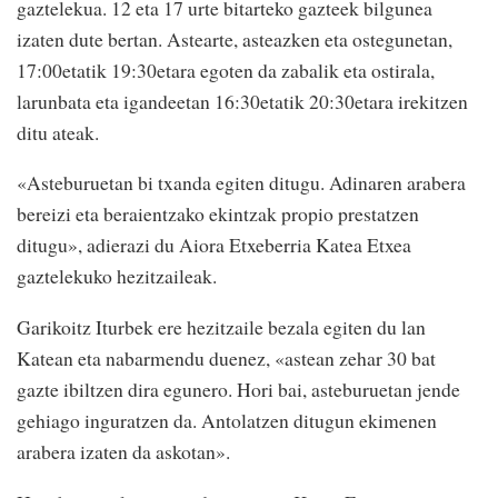
gaztelekua. 12 eta 17 urte bitarteko gazteek bilgunea
izaten dute bertan. Astearte, asteazken eta ostegunetan,
17:00etatik 19:30etara egoten da zabalik eta ostirala,
larunbata eta igandeetan 16:30etatik 20:30etara irekitzen
ditu ateak.
«Asteburuetan bi txanda egiten ditugu. Adinaren arabera
bereizi eta beraientzako ekintzak propio prestatzen
ditugu», adierazi du Aiora Etxeberria Katea Etxea
gaztelekuko hezitzaileak.
Garikoitz Iturbek ere hezitzaile bezala egiten du lan
Katean eta nabarmendu duenez, «astean zehar 30 bat
gazte ibiltzen dira egunero. Hori bai, asteburuetan jende
gehiago inguratzen da. Antolatzen ditugun ekimenen
arabera izaten da askotan».