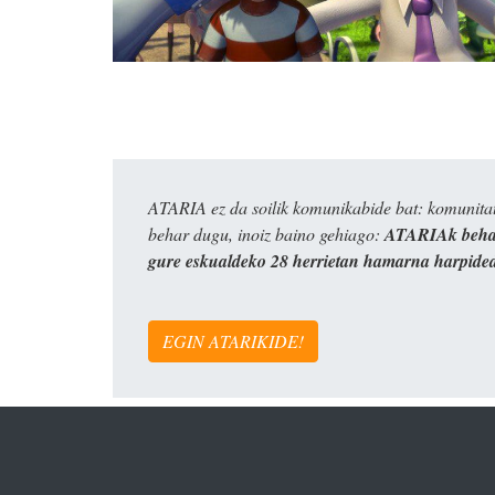
ATARIA ez da soilik komunikabide bat: komunitat
behar dugu, inoiz baino gehiago:
ATARIAk behar
gure eskualdeko 28 herrietan hamarna harpide
EGIN ATARIKIDE!