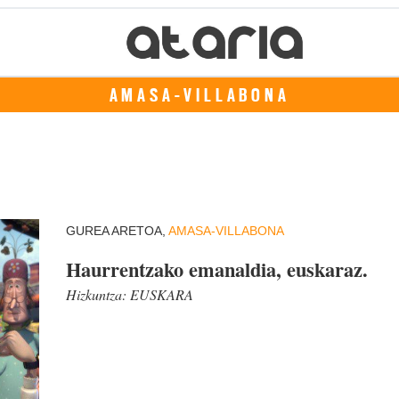
AMASA-VILLABONA
GUREA ARETOA,
AMASA-VILLABONA
Haurrentzako emanaldia, euskaraz.
Hizkuntza:
EUSKARA