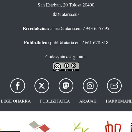
San Esteban, 20 Tolosa 20400
tkt@ataria.eus
Erredakzioa:
ataria@ataria.eus
/ 943 655 695
Publizitatea:
publi@ataria.eus
/ 661 678 818
Codesyntaxek garatua
LEGE OHARRA
PUBLIZITATEA
ARAUAK
HARREMANE