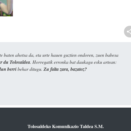
e baten ahotsa da, eta urte hauen guztien ondoren, zuen babesa
 du Tolosaldea
. Horregatik erronka bat daukagu esku artean:
dun berri
behar ditugu.
Zu falta zara, bazatoz?
Tolosaldeko Komunikazio Taldea S.M.