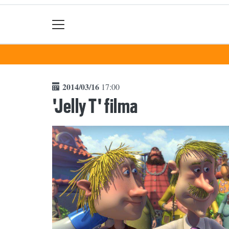
2014/03/16
17:00
'Jelly T' filma