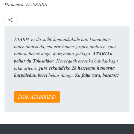
Hizkuntza:
EUSKARA
ATARIA ez da soilik komunikabide bat: komunitate
baten ahotsa da, eta urte hauen guztien ondoren, zuen
babesa behar dugu, inoiz baino gehiago:
ATARIAk
behar du Tolosaldea
. Horregatik erronka bat daukagu
esku artean:
gure eskualdeko 28 herrietan hamarna
harpidedun berri
behar ditugu.
Zu falta zara, bazatoz?
EGIN ATARIKIDE!