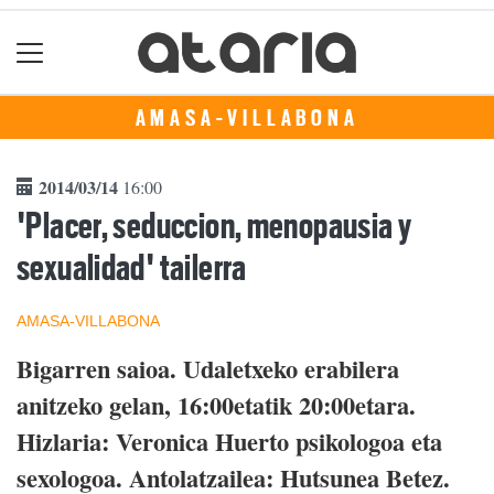
AMASA-VILLABONA
2014/03/14
16:00
'Placer, seduccion, menopausia y
sexualidad' tailerra
AMASA-VILLABONA
Bigarren saioa. Udaletxeko erabilera
anitzeko gelan, 16:00etatik 20:00etara.
Hizlaria: Veronica Huerto psikologoa eta
sexologoa. Antolatzailea: Hutsunea Betez.