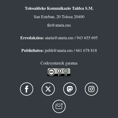
Tolosaldeko Komunikazio Taldea S.M.
San Esteban, 20 Tolosa 20400
tkt@ataria.eus
Erredakzioa:
ataria@ataria.eus
/ 943 655 695
Publizitatea:
publi@ataria.eus
/ 661 678 818
Codesyntaxek garatua