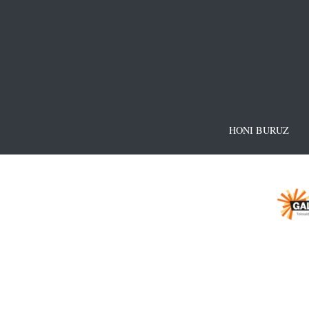
HONI BURUZ