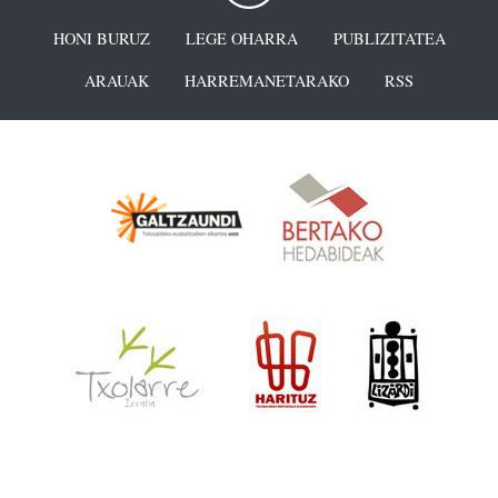
HONI BURUZ
LEGE OHARRA
PUBLIZITATEA
ARAUAK
HARREMANETARAKO
RSS