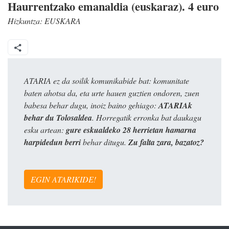
Haurrentzako emanaldia (euskaraz). 4 euro
Hizkuntza:
EUSKARA
ATARIA ez da soilik komunikabide bat: komunitate
baten ahotsa da, eta urte hauen guztien ondoren, zuen
babesa behar dugu, inoiz baino gehiago:
ATARIAk
behar du Tolosaldea
. Horregatik erronka bat daukagu
esku artean:
gure eskualdeko 28 herrietan hamarna
harpidedun berri
behar ditugu.
Zu falta zara, bazatoz?
EGIN ATARIKIDE!