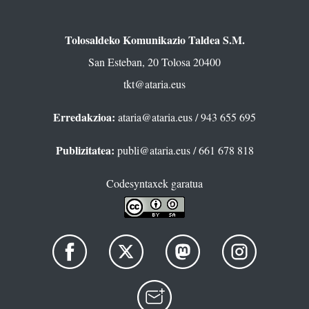
Tolosaldeko Komunikazio Taldea S.M.
San Esteban, 20 Tolosa 20400
tkt@ataria.eus
Erredakzioa:
ataria@ataria.eus
/ 943 655 695
Publizitatea:
publi@ataria.eus
/ 661 678 818
Codesyntaxek garatua