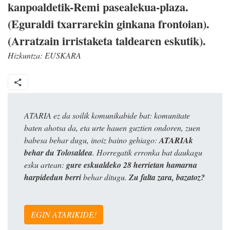
kanpoaldetik-Remi pasealekua-plaza.
(Eguraldi txarrarekin ginkana frontoian).
(Arratzain irristaketa taldearen eskutik).
Hizkuntza:
EUSKARA
ATARIA ez da soilik komunikabide bat: komunitate
baten ahotsa da, eta urte hauen guztien ondoren, zuen
babesa behar dugu, inoiz baino gehiago:
ATARIAk
behar du Tolosaldea
. Horregatik erronka bat daukagu
esku artean:
gure eskualdeko 28 herrietan hamarna
harpidedun berri
behar ditugu.
Zu falta zara, bazatoz?
EGIN ATARIKIDE!