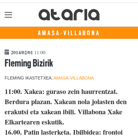
AMASA-VILLABONA
2014/02/01
11:00
Fleming Bizirik
FLEMING IKASTETXEA,
AMASA-VILLABONA
11:00. Xakea: guraso zein haurrentzat.
Berdura plazan. Xakean nola jolasten den
erakutsi eta xakean ibili. Villabona Xake
Elkartearen eskutik.
16.00. Patin lasterketa. Ibilbidea: frontoi