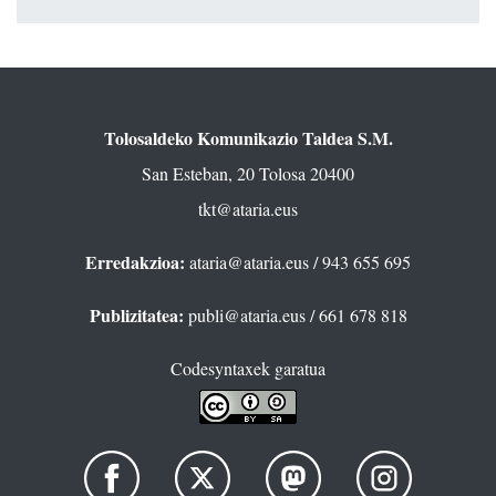
Tolosaldeko Komunikazio Taldea S.M.
San Esteban, 20 Tolosa 20400
tkt@ataria.eus
Erredakzioa:
ataria@ataria.eus
/ 943 655 695
Publizitatea:
publi@ataria.eus
/ 661 678 818
Codesyntaxek garatua