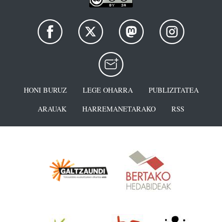
HONI BURUZ
LEGE OHARRA
PUBLIZITATEA
ARAUAK
HARREMANETARAKO
RSS