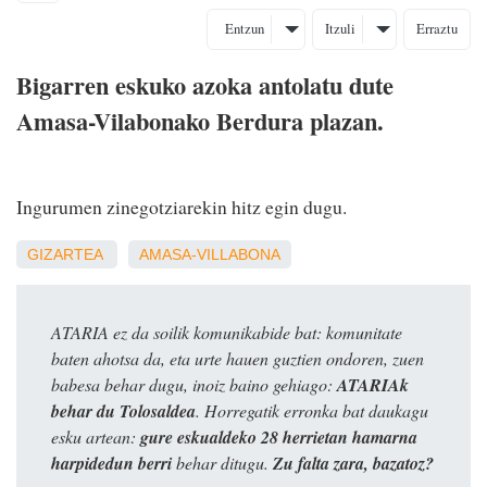
Entzun
Itzuli
Erraztu
Bigarren eskuko azoka antolatu dute
Amasa-Vilabonako Berdura plazan.
Ingurumen zinegotziarekin hitz egin dugu.
GIZARTEA
AMASA-VILLABONA
ATARIA ez da soilik komunikabide bat: komunitate
baten ahotsa da, eta urte hauen guztien ondoren, zuen
babesa behar dugu, inoiz baino gehiago:
ATARIAk
behar du Tolosaldea
. Horregatik erronka bat daukagu
esku artean:
gure eskualdeko 28 herrietan hamarna
harpidedun berri
behar ditugu.
Zu falta zara, bazatoz?