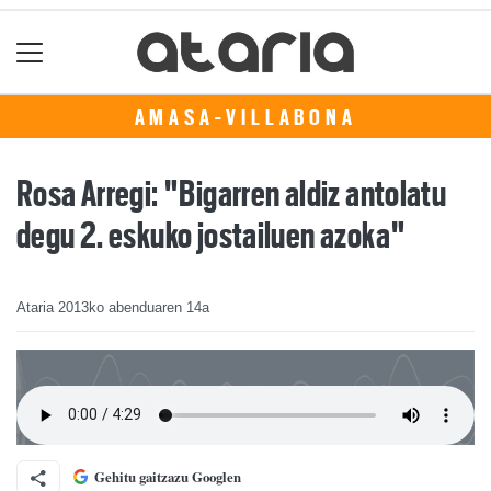
AMASA-VILLABONA
Rosa Arregi: "Bigarren aldiz antolatu
degu 2. eskuko jostailuen azoka"
Ataria
2013ko abenduaren 14a
Gehitu gaitzazu Googlen