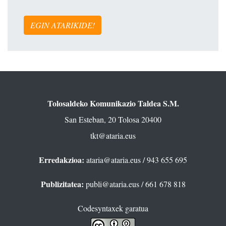
EGIN ATARIKIDE!
Tolosaldeko Komunikazio Taldea S.M.
San Esteban, 20 Tolosa 20400
tkt@ataria.eus
Erredakzioa:
ataria@ataria.eus
/ 943 655 695
Publizitatea:
publi@ataria.eus
/ 661 678 818
Codesyntaxek garatua