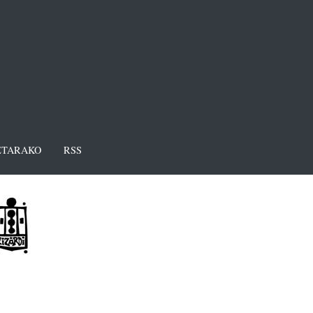
TARAKO
RSS