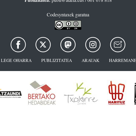
Codesyntaxek garatua
LEGE OHARRA
PUBLIZITATEA
ARAUAK
HARREMANE