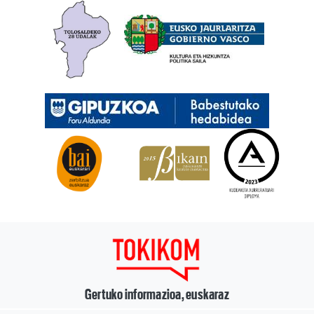
Gertuko informazioa, euskaraz