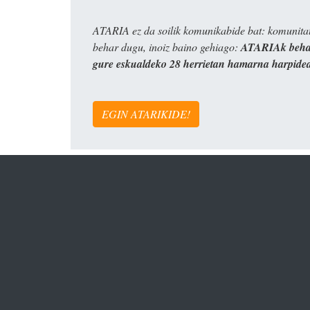
ATARIA ez da soilik komunikabide bat: komunitat
behar dugu, inoiz baino gehiago:
ATARIAk behar
gure eskualdeko 28 herrietan hamarna harpide
EGIN ATARIKIDE!