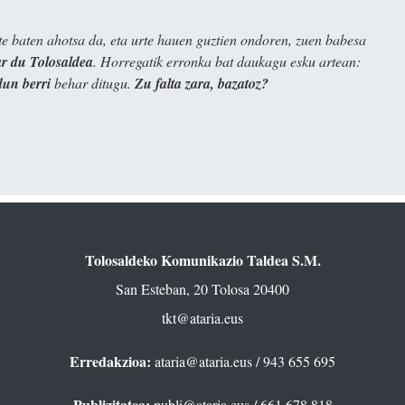
e baten ahotsa da, eta urte hauen guztien ondoren, zuen babesa
 du Tolosaldea
. Horregatik erronka bat daukagu esku artean:
dun berri
behar ditugu.
Zu falta zara, bazatoz?
Tolosaldeko Komunikazio Taldea S.M.
San Esteban, 20 Tolosa 20400
tkt@ataria.eus
Erredakzioa:
ataria@ataria.eus
/ 943 655 695
Publizitatea:
publi@ataria.eus
/ 661 678 818