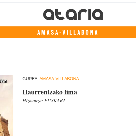
AMASA-VILLABONA
GUREA,
AMASA-VILLABONA
Haurrentzako fima
Hizkuntza:
EUSKARA